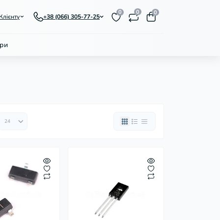
0
0
0
Клієнту
+38 (066) 305-77-25
ри