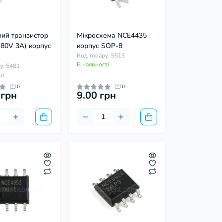
ний транзистор
Мікросхема NCE4435
(80V 3А) корпус
корпус SOP-8
Код товару: 5513
В наявності
у: 5481
ті
0
0
 грн
9.00 грн