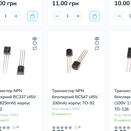
00 грн
11.00 грн
10.00
зистор NPN
Транзистор NPN
Транзис
лярний BC337 (45V
біполярний BC547 (45V
біполяр
 625mW) корпус
100mA) корпус TO-92
(100V 1
2
Код товару: 5557
TO-126
В наявності
овару: 5551
Код товар
вності
В наявнос
0
0