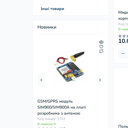
Інші товари
Мікр
корп
Код т
Новинки
В ная
10.
GSM/GPRS модуль
Модуль пово
SIM900/SIM900A на платі
360° 20 пози
розробника з антеною
Код товару: 1
В наявності
Код товару: 1703
В наявності
Пол