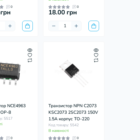
0
0
 грн
18.00 грн
тор NCE4963
Транзистор NPN C2073
SOP-8
KSC2073 2SC2073 150V
у: 5517
1.5A корпус TO-220
ті
Код товару: 5542
В наявності
0
0