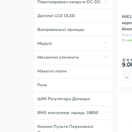
Перетворювач напруги DC-DC
Підвищуючий перетворювач
Дисплеї LCD OLED
MJE1
Понижуючий перетворювач
корп
біпо
Вимірювальні прилади
Код т
В ная
Модулі
Бездротові модулі
Механічні елементи
Модулі Для Аудіо Звуку
9.0
Сервоприводи
Макетні плати
Інші модулі
Двигуни Моторчики
Реле
ШІМ Регулятори Діммери
BMS контролер заряду 18650
Для powerbank
Кнопки Пульти Перемикачі