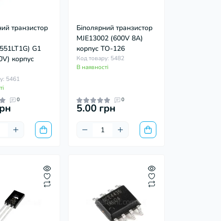
ний транзистор
Біполярний транзистор
MJE13002 (600V 8А)
551LT1G) G1
корпус TO-126
0V) корпус
Код товару: 5482
В наявності
у: 5461
ті
0
0
грн
5.00 грн