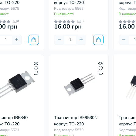
вх немає 
ус TO-220
корпус TO-220
корпус 
тому обере
овару: 5575
Код товару: 5568
Код товар
вності
В наявності
В наявнос
0
0
00 грн
16.00 грн
16.00
зистор IRF840
Транзистор IRF9530N
Транзис
ус TO-220
корпус TO-220
корпус 
овару: 5573
Код товару: 5570
Код товар
вності
В наявності
В наявнос