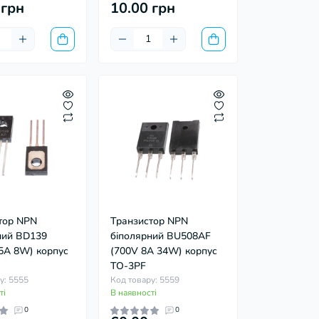
 грн
10.00 грн
тор NPN
Транзистор NPN
ний BD139
біполярний BU508AF
.5A 8W) корпус
(700V 8A 34W) корпус
TO-3PF
у: 5555
Код товару: 5559
ті
В наявності
0
0