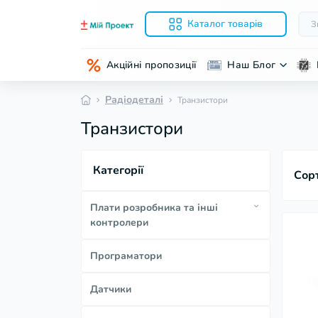
Каталог товарів
Акційні пропозиції
Наш Блог
Радіодеталі
Транзистори
Транзистори
Категорії
Сор
Плати розробника та інші
контролери
Arduino-сумісні плати
Програматори
Плати розробника на ESP32
Датчики
Плати розробника на ESP8266