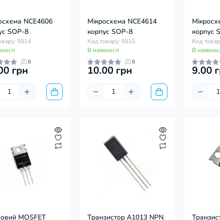
осхема NCE4606
Мікросхема NCE4614
Мікросх
ус SOP-8
корпус SOP-8
корпус 
овару: 5514
Код товару: 5515
Код товар
вності
В наявності
В наявнос
0
0
00 грн
10.00 грн
9.00 
ротного енкодера
Кінцевий мікроперемикач 2A з
Польовий
цій
прямим важелем KW10-Z1P (3-
IRF1310 
702
pin, прямі ніжки)
(корпус T
Код товару: 1701
Код товару
1
В наявності
В наявності
ьовий MOSFET
Транзистор A1013 NPN
Транзис