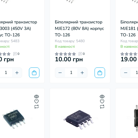
лярний транзистор
Біполярний транзистор
Біполяр
3003 (450V 3А)
MJE172 (80V 8А) корпус
MJE181 
ус TO-126
TO-126
TO-126
овару: 5483
Код товару: 5480
Код товар
вності
В наявності
В наявнос
0
0
0 грн
10.00 грн
19.00