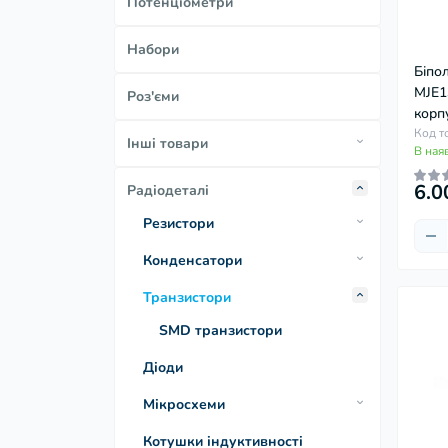
Потенціометри
Набори
Біпо
MJE1
Роз'єми
корп
Код т
Інші товари
В ная
Для паяння
6.0
Радіодеталі
Для охолодження
Резистори
Динаміки
SMD резистори
Конденсатори
Металоплівкові
SMD конденсатори
Транзистори
Потенціометри
Конденсатори електролітичні
SMD транзистори
Керамічні
Діоди
Мікросхеми
Оптопара
Котушки індуктивності