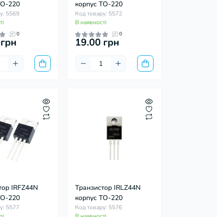
захісних супрессорів -
TO-220
корпус TO-220
жно. ..
у: 5569
Код товару: 5572
ті
В наявності
0
0
 грн
19.00 грн
тор IRFZ44N
Транзистор IRLZ44N
TO-220
корпус TO-220
у: 5577
Код товару: 5576
ті
В наявності