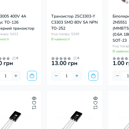
3005 400V 4А
Tранзистор 2SC3303-Y
Біполяр
ус TO-126
C3303 SMD 80V 5A NPN
2N5551
лярний транзистор
TO-252
(MMBT5
овару: 5422
Код товару: 5349
(0.6A 18
вності
В наявності
SOT-23
Код товар
В наявнос
0
0
0 грн
13.00 грн
1.00 