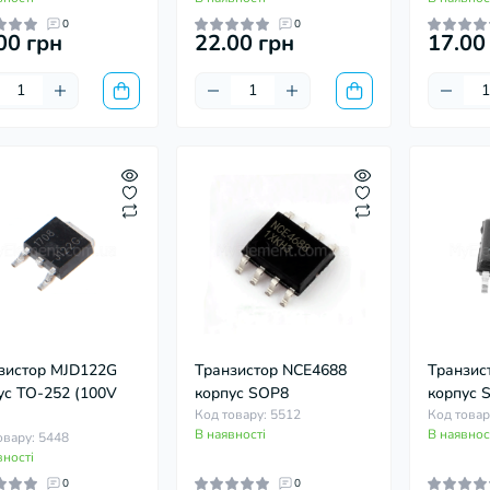
0
0
00 грн
22.00 грн
17.00
зистор MJD122G
Транзистор NCE4688
Транзис
ус TO-252 (100V
корпус SOP8
корпус 
Код товару: 5512
Код товар
В наявності
В наявнос
овару: 5448
вності
0
0