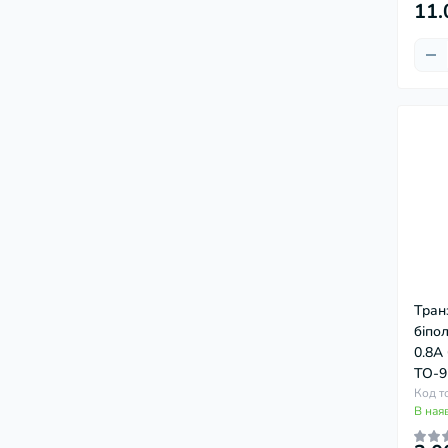
11.
Тран
біпо
0.8A
TO-9
Код т
В ная