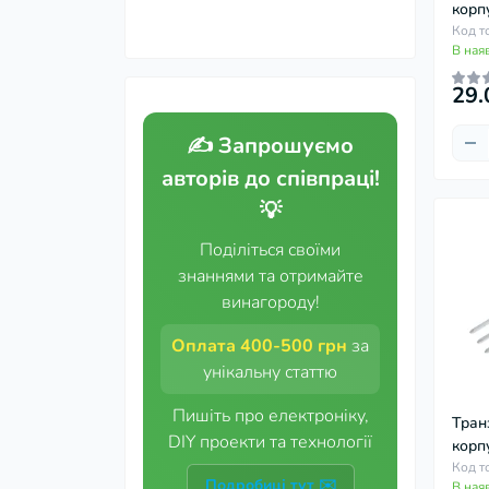
корп
Код т
В ная
29.
✍️ Запрошуємо
авторів до співпраці!
💡
Поділіться своїми
знаннями та отримайте
винагороду!
Оплата 400-500 грн
за
унікальну статтю
Пишіть про електроніку,
Тран
DIY проекти та технології
корп
Код т
Подробиці тут ✉️
В ная