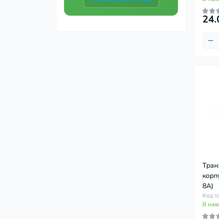
24.
Тран
корп
8А)
Код т
В ная