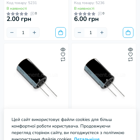
Код товару: 5231
Код товару: 5236
В наявності
В наявності
0
0
2.00 грн
6.00 грн
Конденсатор
Конденсатор
електролітичний 16V 220uf
електролітичний 16V 470uf
Цей сайт використовує файли cookies для більш
6х11мм
8х12мм
комфортної роботи користувача. Продовжуючи
Код товару: 5233
Код товару: 5237
перегляд сторінок сайту, ви погоджуєтеся з політикою
В наявності
В наявності
використання файлів cookies.
Детальніше