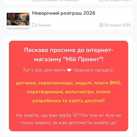
Новорічний розіграш 2026
Новини
20 грудня 2025
Ласкаво просимо до інтернет-
магазину "Мій Проект"!
Тут є все для твого ❤️ творчого процесу:
датчики, сервоприводи, модулі, плати BMS,
перетворювачі, вольтметри, плати
розробника та навіть дисплеї!
Не знаєте, що вам треба 💡? Ми теж ні! Але ми
точно знаємо, як вам допомогти знайти це!