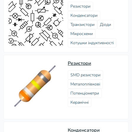
Резистори
Конденсатори
Транзистори
Діоди
Мікросхеми
Котушки індуктивності
Резистори
SMD резистори
Металоплівкові
Потенціометри
Керамічні
Конденсатори