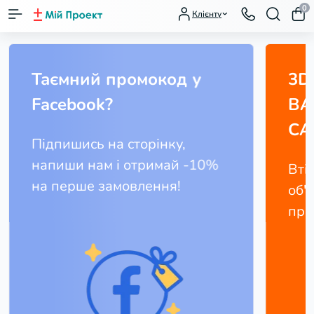
0
Клієнту
Таємний промокод у
3D 
Facebook?
BA
CA
Підпишись на сторінку,
напиши нам і отримай -10%
Вті
на перше замовлення!
об'
про