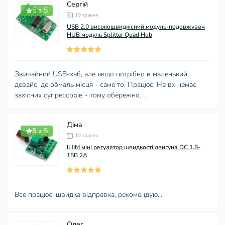
Сергій
5 з 5
10 травня
USB 2.0 високошвидкісний модуль-подовжувач
HUB модуль Splitter Quad Hub
Звичайний USB-хаб, але якщо потрібно в маленький
девайс, де обмаль місця - саме то. Працює. На вх немає
захісних супрессорів - тому обережно. ..
Діма
5 з 5
10 травня
ШІМ міні регулятор швидкості двигуна DC 1.8-
15В 2А
Все працює, швидка відправка, рекомендую...
Олег