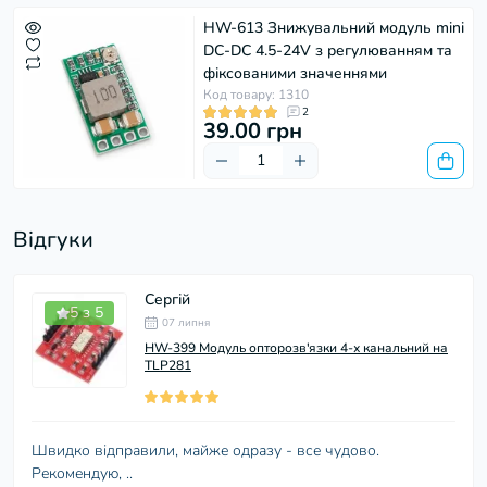
HW-613 Знижувальний модуль mini
DC-DC 4.5-24V з регулюванням та
фіксованими значеннями
Код товару: 1310
2
39.00 грн
Відгуки
Сергій
5 з 5
07 липня
HW-399 Модуль опторозв'язки 4-х канальний на
TLP281
Швидко відправили, майже одразу - все чудово.
Рекомендую, ..