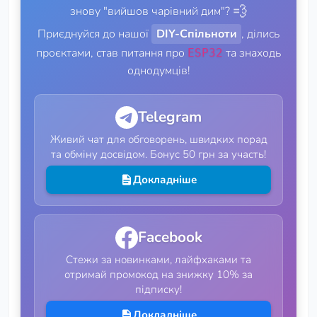
💨
знову "вийшов чарівний дим"?
Приєднуйся до нашої
DIY-Спільноти
, ділись
проєктами, став питання про
та знаходь
ESP32
однодумців!
Telegram
Живий чат для обговорень, швидких порад
та обміну досвідом. Бонус 50 грн за участь!
Докладніше
Facebook
Стежи за новинками, лайфхаками та
отримай промокод на знижку 10% за
підписку!
Докладніше