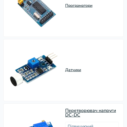
Програматори
Датчики
Перетворювач напруги
DC-DC
Підвищуючий