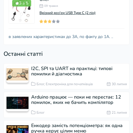
3 з 5
09 травня
Врізний роз'єм USB Type C (2 пін)
в заявлених характеристиках до 3А, по факту до 1А. ..
Останні статті
I2C, SPI та UART на практиці: типові
помилки й діагностика
Блог, Електроніка для початківців
30 липня
Arduino працює — поки не перестає: 12
помилок, яких не бачить компілятор
Блог
21 липня
Енкодер замість потенціометра: як одна
ручка керує цілим меню