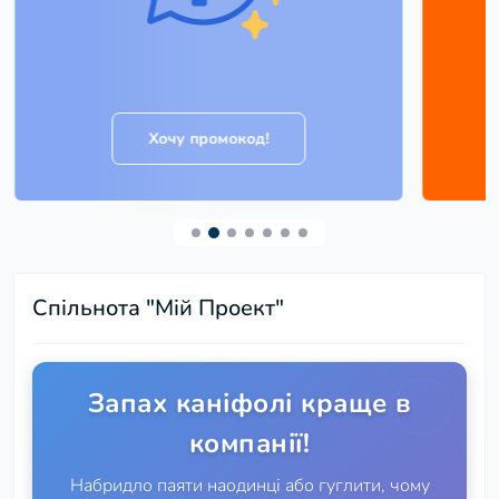
Хочу промокод!
Спільнота "Мій Проект"
Запах каніфолі краще в
компанії!
Набридло паяти наодинці або гуглити, чому