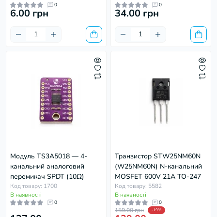
0
0
6.00 грн
34.00 грн
Модуль TS3A5018 — 4-
Транзистор STW25NM60N
канальний аналоговий
(W25NM60N) N-канальний
перемикач SPDT (10Ω)
MOSFET 600V 21A TO-247
Код товару: 1700
Код товару: 5582
В наявності
В наявності
0
0
159.00 грн
-19%