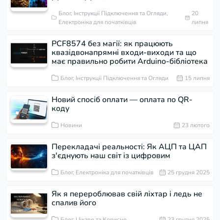
Блог, Інструкції Підключення та Огляди,
20
Електроніка для початківців
липня
PCF8574 без магії: як працюють
квазідвонапрямні входи-виходи та що
має правильно робити Arduino-бібліотека
Блог, Інструкції Підключення та Огляди
15 липня
Новий спосіб оплати — оплата по QR-
коду
Новини
23 лютого
Перекладачі реальності: Як АЦП та ЦАП
з'єднують наш світ із цифровим
Блог, Електроніка для початківців
25 грудня 2025
Як я перероблював свій ліхтар і ледь не
спалив його
Блог, Цікаве та Корисне
23 грудня 2025