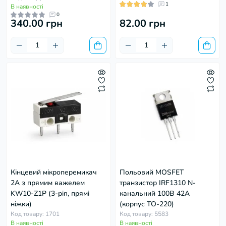
1
В наявності
0
340.00 грн
82.00 грн
Кінцевий мікроперемикач
Польовий MOSFET
2A з прямим важелем
транзистор IRF1310 N-
KW10-Z1P (3-pin, прямі
канальний 100В 42А
ніжки)
(корпус TO-220)
Код товару: 1701
Код товару: 5583
В наявності
В наявності