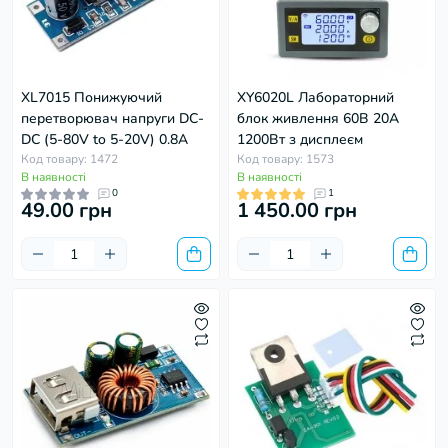
XL7015 Понижуючий
XY6020L Лабораторний
перетворювач напруги DC-
блок живлення 60В 20A
DC (5-80V to 5-20V) 0.8A
1200Вт з дисплеєм
Код товару: 1472
Код товару: 1573
В наявності
В наявності
0
1
49.00 грн
1 450.00 грн