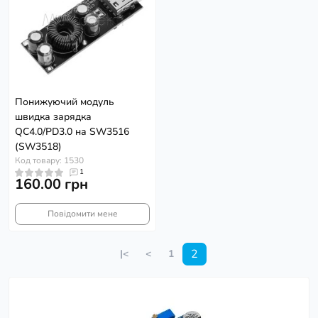
Понижуючий модуль
швидка зарядка
QC4.0/PD3.0 на SW3516
(SW3518)
Код товару: 1530
1
160.00 грн
Повідомити мене
2
|<
<
1