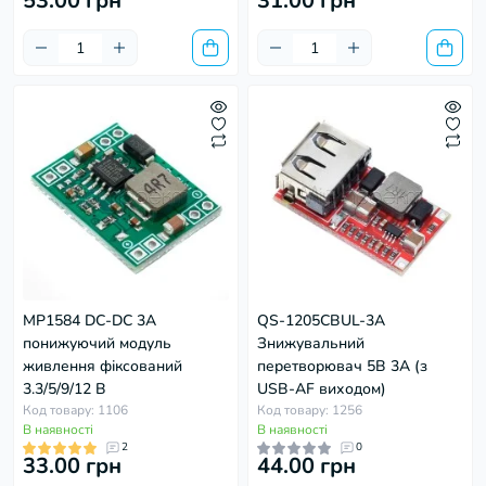
53.00 грн
31.00 грн
MP1584 DC-DC 3A
QS-1205CBUL-3A
понижуючий модуль
Знижувальний
живлення фіксований
перетворювач 5В 3А (з
3.3/5/9/12 В
USB-AF виходом)
Код товару: 1106
Код товару: 1256
В наявності
В наявності
2
0
33.00 грн
44.00 грн