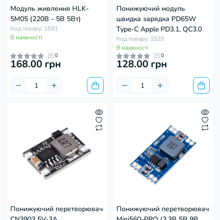
Модуль живлення HLK-
Понижуючий модуль
5M05 (220В - 5В 5Вт)
швидка зарядка PD65W
Код товару: 1591
Type-C Apple PD3.1, QC3.0
В наявності
Код товару: 1528
В наявності
0
0
168.00 грн
128.00 грн
Понижуючий перетворювач
Понижуючий перетворювач
CN3903 5V-3A
Mini560-PRO (3.3В 5В 9В