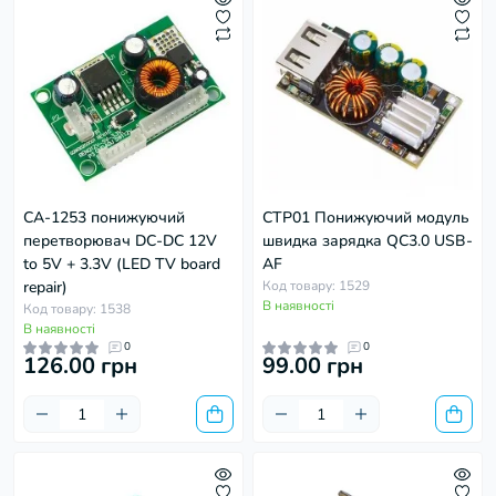
CA-1253 понижуючий
CTP01 Понижуючий модуль
перетворювач DC-DC 12V
швидка зарядка QC3.0 USB-
to 5V + 3.3V (LED TV board
AF
repair)
Код товару: 1529
В наявності
Код товару: 1538
В наявності
0
0
126.00 грн
99.00 грн