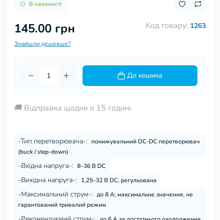
В наявності
Код товару:
145.00 грн
1263
Знайшли дешевше?
До кошика
🚚 Відправка щодня о 15 годині
-Тип перетворювача-:
понижувальний DC-DC перетворювач
(buck / step-down)
-Вхідна напруга-:
8–36 В DC
-Вихідна напруга-:
1,25–32 В DC, регульована
-Максимальний струм-:
до 8 А; максимальне значення, не
гарантований тривалий режим
-Рекомендуємий струм-:
до 6 А за достатнього охолодження