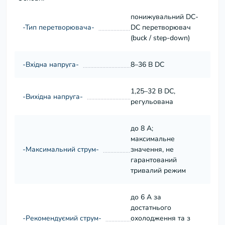
понижувальний DC-
-Тип перетворювача-
DC перетворювач
(buck / step-down)
-Вхідна напруга-
8–36 В DC
1,25–32 В DC,
-Вихідна напруга-
регульована
до 8 А;
максимальне
-Максимальний струм-
значення, не
гарантований
тривалий режим
до 6 А за
достатнього
-Рекомендуємий струм-
охолодження та з