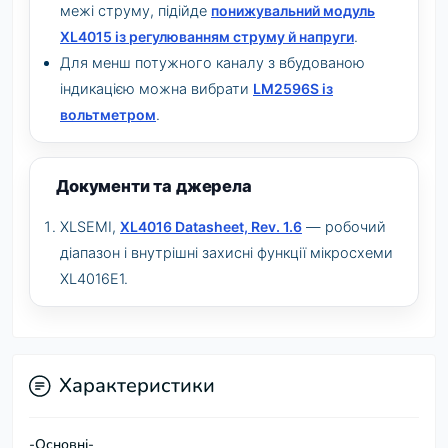
межі струму, підійде
понижувальний модуль
XL4015 із регулюванням струму й напруги
.
Для менш потужного каналу з вбудованою
індикацією можна вибрати
LM2596S із
вольтметром
.
Документи та джерела
XLSEMI,
XL4016 Datasheet, Rev. 1.6
— робочий
діапазон і внутрішні захисні функції мікросхеми
XL4016E1.
Характеристики
-Основні-