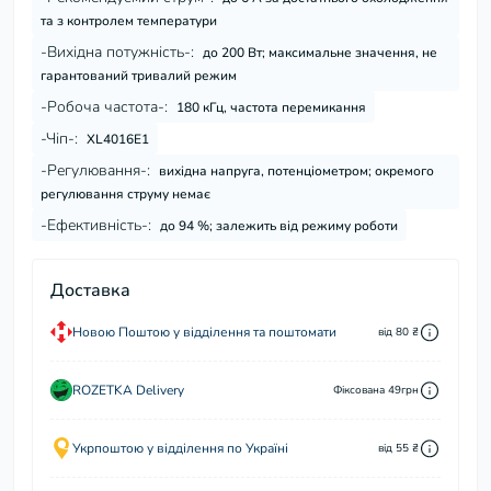
та з контролем температури
-Вихідна потужність-:
до 200 Вт; максимальне значення, не
гарантований тривалий режим
-Робоча частота-:
180 кГц, частота перемикання
-Чіп-:
XL4016E1
-Регулювання-:
вихідна напруга, потенціометром; окремого
регулювання струму немає
-Ефективність-:
до 94 %; залежить від режиму роботи
Доставка
Новою Поштою у відділення та поштомати
від 80 ₴
ROZETKA Delivery
Фіксована 49грн
Укрпоштою у відділення по Україні
від 55 ₴