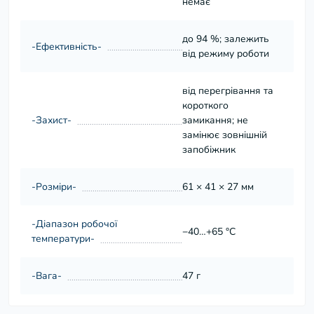
немає
до 94 %; залежить
-Ефективність-
від режиму роботи
від перегрівання та
короткого
-Захист-
замикання; не
замінює зовнішній
запобіжник
-Розміри-
61 × 41 × 27 мм
-Діапазон робочої
−40…+65 °C
температури-
-Вага-
47 г