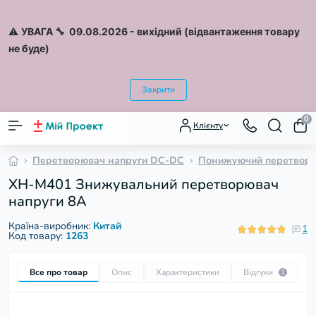
⚠️
УВАГА 🔧 09.08.2026
- вихідний (відвантаження товару
не буде)
Закрити
0
Клієнту
Перетворювач напруги DC-DC
Понижуючий перетвор
XH-M401 Знижувальний перетворювач
напруги 8А
Країна-виробник:
Китай
1
Код товару:
1263
Все про товар
Опис
Характеристики
Відгуки
П
1