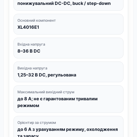
понижувальний DC-DC, buck / step-down
Основний компонент
XL4016E1
Вхідна напруга
8–36 В DC
Вихідна напруга
1,25–32 В DC, регульована
Максимальний вихідний струм
до 8 А; не є гарантованим тривалим
режимом
Орієнтир за струмом
до 6 А з урахуванням режиму, охолодження
та запасу