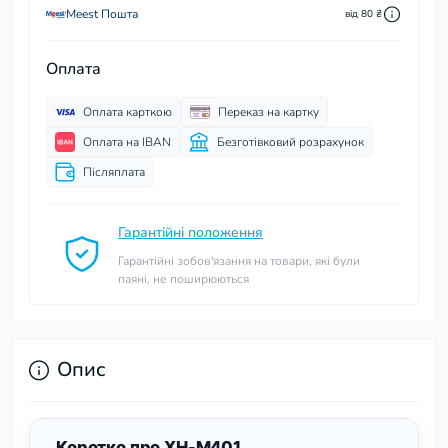
Meest Пошта
від 80 ₴
Оплата
Оплата карткою
Переказ на картку
Оплата на IBAN
Безготівковий розрахунок
Післяплата
Гарантійні положення
Гарантійні зобов'язання на товари, які були
паяні, не поширюються
Опис
Коротко про XH-M401