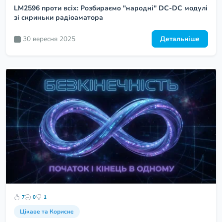
LM2596 проти всіх: Розбираємо "народні" DC-DC модулі
зі скриньки радіоаматора
30 вересня 2025
Детальніше
7
0
1
Цікаве та Корисне