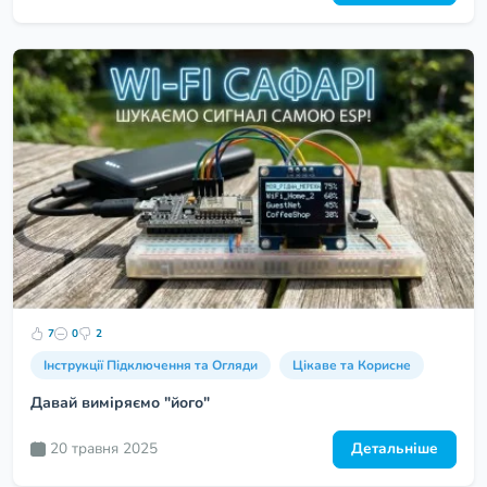
7
0
2
Інструкції Підключення та Огляди
Цікаве та Корисне
Давай виміряємо "його"
20 травня 2025
Детальніше