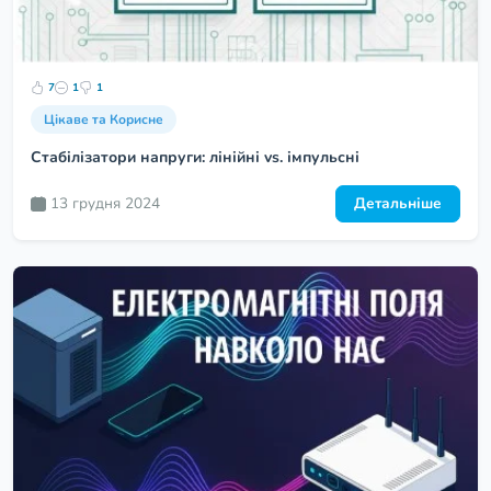
7
1
1
Цікаве та Корисне
Стабілізатори напруги: лінійні vs. імпульсні
13 грудня 2024
Детальніше