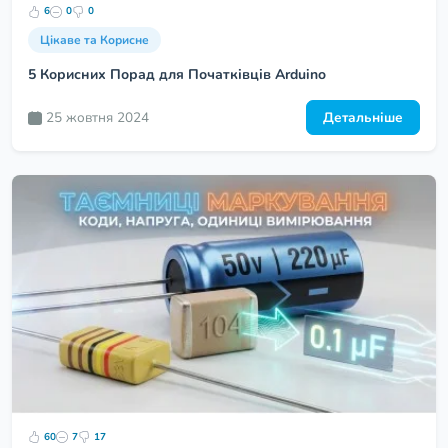
6
0
0
Цікаве та Корисне
5 Корисних Порад для Початківців Arduino
25 жовтня 2024
Детальніше
60
7
17