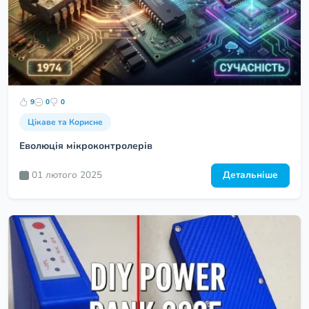
9
0
0
Цікаве та Корисне
Еволюція мікроконтролерів
01 лютого 2025
Детальніше