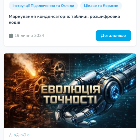
Інструкції Підключення та Огляди
Цікаве та Корисне
Маркування конденсаторів: таблиці, розшифровка
кодів
19 липня 2024
Детальніше
0
0
0