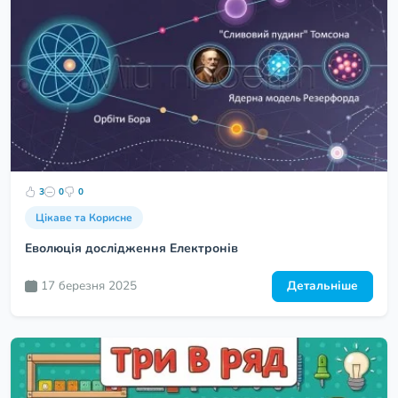
3
0
0
Цікаве та Корисне
Еволюція дослідження Електронів
17 березня 2025
Детальніше