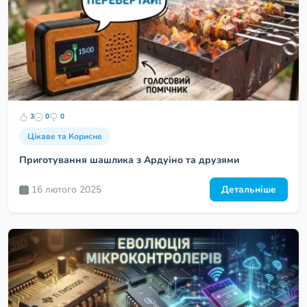
3
0
0
Цікаве та Корисне
Приготування шашлика з Ардуіно та друзями
16 лютого 2025
Детальніше