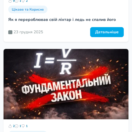
9
1
2
Цікаве та Корисне
Як я перероблював свій ліхтар і ледь не спалив його
23 грудня 2025
Детальніше
2
1
1