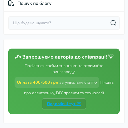
Пошук по блогу
Онлайн Калькулятори та Розрахунки
Цікаве та Корисне
Електроніка для початківців
✍️ Запрошуємо авторів до співпраці! 💡
Новини партнерів
Поділіться своїми знаннями та отримайте
винагороду!
Оплата 400-500 грн
за унікальну статтю
Пишіть
про електроніку, DIY проекти та технології
Подробиці тут ✉️