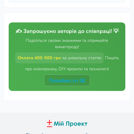
Цікаве та Корисне
Електроніка для початківців
✍️ Запрошуємо авторів до співпраці! 💡
Новини партнерів
Поділіться своїми знаннями та отримайте
винагороду!
Оплата 400-500 грн
за унікальну статтю
Пишіть
про електроніку, DIY проекти та технології
Подробиці тут ✉️