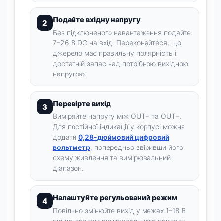
Подайте вхідну напругу
Без підключеного навантаження подайте
7–26 В DC на вхід. Переконайтеся, що
джерело має правильну полярність і
достатній запас над потрібною вихідною
напругою.
Перевірте вихід
Виміряйте напругу між OUT+ та OUT−.
Для постійної індикації у корпусі можна
додати
0,28-дюймовий цифровий
вольтметр
, попередньо звіривши його
схему живлення та вимірювальний
діапазон.
Налаштуйте регульований режим
Повільно змінюйте вихід у межах 1–18 В
під контролем вимірювального приладу.