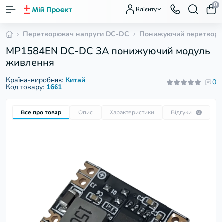
0
Клієнту
Перетворювач напруги DC-DC
Понижуючий перетвор
MP1584EN DC-DC 3A понижуючий модуль
живлення
Країна-виробник:
Китай
0
Код товару:
1661
Все про товар
Опис
Характеристики
Відгуки
П
0