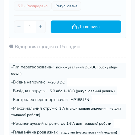
5 В - Розпродано
Регульована
До кошика
🚚 Відправка щодня о 15 годині
-Тип перетворювача-:
понижувальний DC-DC (buck / step-
down)
-Вхідна напруга-:
7–26 В DC
-Вихідна напруга-:
5 В або 1–18 В (регульований режим)
-Контролер перетворювача-:
MP1584EN
-Максимальний струм-:
3 А (максимальне значення; не для
тривалої роботи)
-Рекомендуємий струм-:
до 1,6 А для тривалої роботи
-Гальванічна розв'язка-:
відсутня (неізольований модуль)