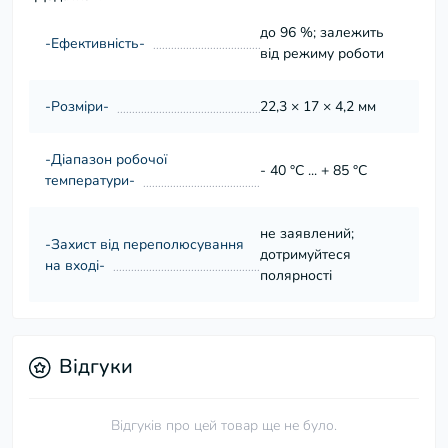
до 96 %; залежить
-Ефективність-
від режиму роботи
-Розміри-
22,3 × 17 × 4,2 мм
-Діапазон робочої
- 40 °C ... + 85 °C
температури-
не заявлений;
-Захист від переполюсування
дотримуйтеся
на вході-
полярності
Відгуки
Відгуків про цей товар ще не було.