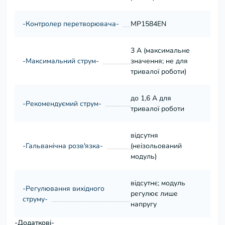
-Контролер перетворювача-
MP1584EN
3 А (максимальне
-Максимальний струм-
значення; не для
тривалої роботи)
до 1,6 А для
-Рекомендуємий струм-
тривалої роботи
відсутня
-Гальванічна розв'язка-
(неізольований
модуль)
відсутнє; модуль
-Регулювання вихідного
регулює лише
струму-
напругу
-Додаткові-