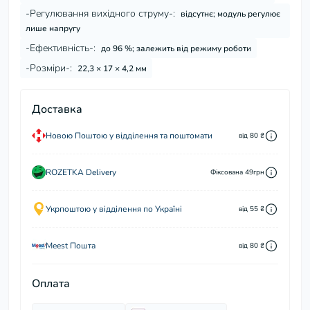
-Регулювання вихідного струму-:
відсутнє; модуль регулює
лише напругу
-Ефективність-:
до 96 %; залежить від режиму роботи
-Розміри-:
22,3 × 17 × 4,2 мм
Доставка
Новою Поштою у відділення та поштомати
від 80 ₴
ROZETKA Delivery
Фіксована 49грн
Укрпоштою у відділення по Україні
від 55 ₴
Meest Пошта
від 80 ₴
Оплата