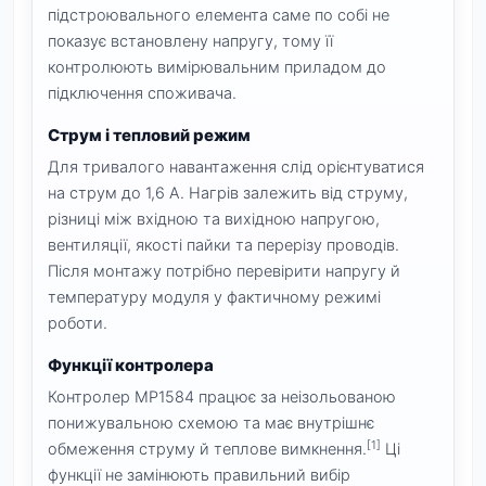
підстроювального елемента саме по собі не
показує встановлену напругу, тому її
контролюють вимірювальним приладом до
підключення споживача.
Струм і тепловий режим
Для тривалого навантаження слід орієнтуватися
на струм до 1,6 А. Нагрів залежить від струму,
різниці між вхідною та вихідною напругою,
вентиляції, якості пайки та перерізу проводів.
Після монтажу потрібно перевірити напругу й
температуру модуля у фактичному режимі
роботи.
Функції контролера
Контролер MP1584 працює за неізольованою
понижувальною схемою та має внутрішнє
[1]
обмеження струму й теплове вимкнення.
Ці
функції не замінюють правильний вибір