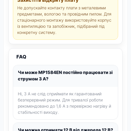
Захистіть відкриту плату
Не допускайте контакту плати з металевими
предметами, вологою та провідним пилом. Для
стаціонарного монтажу використовуйте корпус
із вентиляцією та запобіжник, підібраний під
конкретну систему.
FAQ
Чи може MP1584EN постійно працювати зі
струмом 3 А?
Ні, 3 А не слід сприймати як гарантований
безперервний режим. Для тривалої роботи
рекомендовано до 1,6 А з перевіркою нагріву й
стабільності виходу.
Чи можна отримати 12 В від джерела 12 В?