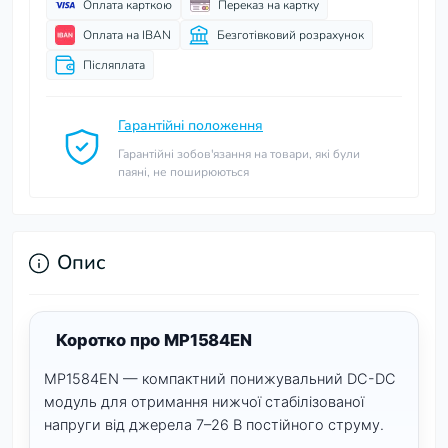
Оплата карткою
Переказ на картку
Оплата на IBAN
Безготівковий розрахунок
Післяплата
Гарантійні положення
Гарантійні зобов'язання на товари, які були
паяні, не поширюються
Опис
Коротко про MP1584EN
MP1584EN — компактний понижувальний DC-DC
модуль для отримання нижчої стабілізованої
напруги від джерела 7–26 В постійного струму.