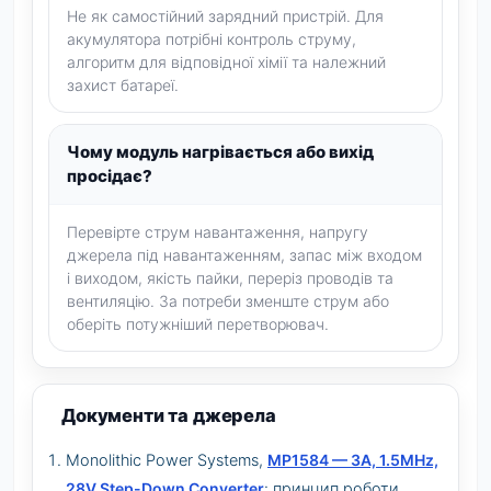
Не як самостійний зарядний пристрій. Для
акумулятора потрібні контроль струму,
алгоритм для відповідної хімії та належний
захист батареї.
Чому модуль нагрівається або вихід
просідає?
Перевірте струм навантаження, напругу
джерела під навантаженням, запас між входом
і виходом, якість пайки, переріз проводів та
вентиляцію. За потреби зменште струм або
оберіть потужніший перетворювач.
Документи та джерела
Monolithic Power Systems,
MP1584 — 3A, 1.5MHz,
28V Step-Down Converter
: принцип роботи