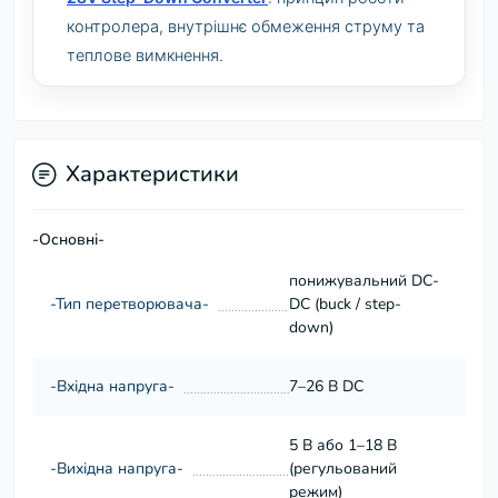
контролера, внутрішнє обмеження струму та
теплове вимкнення.
Характеристики
-Основні-
понижувальний DC-
-Тип перетворювача-
DC (buck / step-
down)
-Вхідна напруга-
7–26 В DC
5 В або 1–18 В
-Вихідна напруга-
(регульований
режим)