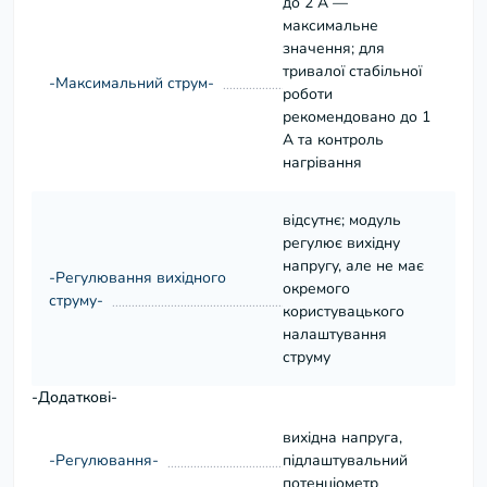
до 2 А —
максимальне
значення; для
тривалої стабільної
-Максимальний струм-
роботи
рекомендовано до 1
А та контроль
нагрівання
відсутнє; модуль
регулює вихідну
напругу, але не має
-Регулювання вихідного
окремого
струму-
користувацького
налаштування
струму
-Додаткові-
вихідна напруга,
-Регулювання-
підлаштувальний
потенціометр