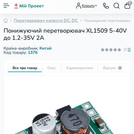
0
Клієнту
Перетворювач напруги DC-DC
Понижуючий перетворювач X
Понижуючий перетворювач XL1509 5-40V
до 1.2-35V 2A
Країна-виробник:
Китай
0
Код товару:
1376
Все про товар
Опис
Характеристики
Відгуки
П
0