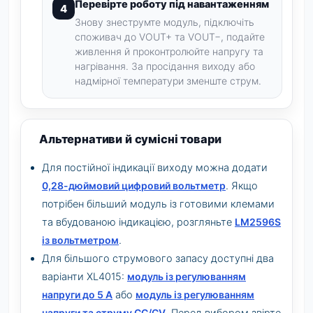
Перевірте роботу під навантаженням
Знову знеструмте модуль, підключіть
споживач до VOUT+ та VOUT−, подайте
живлення й проконтролюйте напругу та
нагрівання. За просідання виходу або
надмірної температури зменште струм.
Альтернативи й сумісні товари
Для постійної індикації виходу можна додати
0,28-дюймовий цифровий вольтметр
. Якщо
потрібен більший модуль із готовими клемами
та вбудованою індикацією, розгляньте
LM2596S
із вольтметром
.
Для більшого струмового запасу доступні два
варіанти XL4015:
модуль із регулюванням
напруги до 5 А
або
модуль із регулюванням
напруги та струму CC/CV