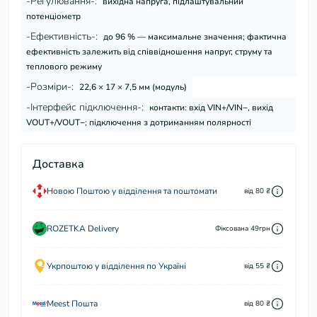
-Регулювання-:
вихідна напруга, підлаштувальний
потенціометр
-Ефективність-:
до 96 % — максимальне значення; фактична
ефективність залежить від співвідношення напруг, струму та
теплового режиму
-Розміри-:
22,6 × 17 × 7,5 мм (модуль)
-Інтерфейс підключення-:
контакти: вхід VIN+/VIN−, вихід
VOUT+/VOUT−; підключення з дотриманням полярності
Доставка
Новою Поштою у відділення та поштомати
від 80 ₴
ROZETKA Delivery
Фіксована 49грн
Укрпоштою у відділення по Україні
від 55 ₴
Meest Пошта
від 80 ₴