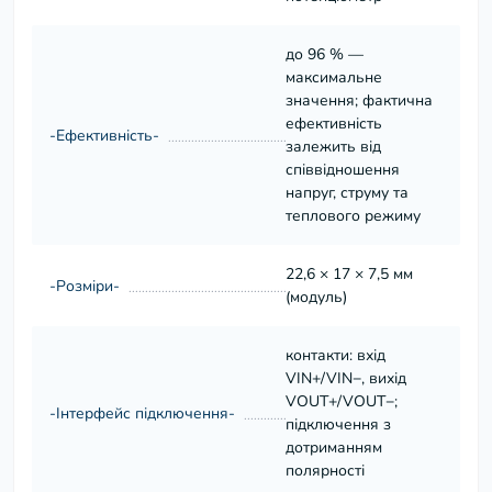
до 96 % —
максимальне
значення; фактична
ефективність
-Ефективність-
залежить від
співвідношення
напруг, струму та
теплового режиму
22,6 × 17 × 7,5 мм
-Розміри-
(модуль)
контакти: вхід
VIN+/VIN−, вихід
VOUT+/VOUT−;
-Інтерфейс підключення-
підключення з
дотриманням
полярності