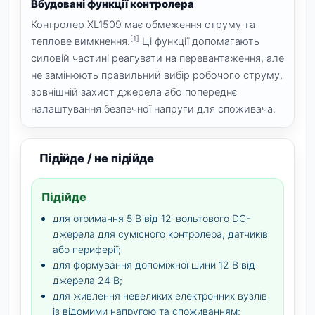
Вбудовані функції контролера
Контролер XL1509 має обмеження струму та
[1]
теплове вимкнення.
Ці функції допомагають
силовій частині реагувати на перевантаження, але
не замінюють правильний вибір робочого струму,
зовнішній захист джерела або попереднє
налаштування безпечної напруги для споживача.
Підійде / не підійде
Підійде
для отримання 5 В від 12-вольтового DC-
джерела для сумісного контролера, датчиків
або периферії;
для формування допоміжної шини 12 В від
джерела 24 В;
для живлення невеликих електронних вузлів
із відомими напругою та споживанням;