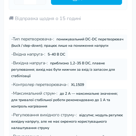
🚚 Відправка щодня о 15 годині
-Тип перетворювача-:
понижувальний DC-DC перетворювач
(buck / step-down); працює лише на пониження напруги
-Вхідна напруга-:
5–40 В DC
-Вихідна напруга-:
приблизно 1,2–35 В DC, плавне
регулювання; вихід має бути нижчим за вхід із запасом для
стабілізації
-Контролер перетворювача-:
XL1509
-Максимальний струм-:
до 2 А — максимальне значення;
для тривалої стабільної роботи рекомендовано до 1 А та
контроль нагрівання
-Регулювання вихідного струму-:
відсутнє; модуль регулює
вихідну напругу, але не має окремого користувацького
налаштування струму