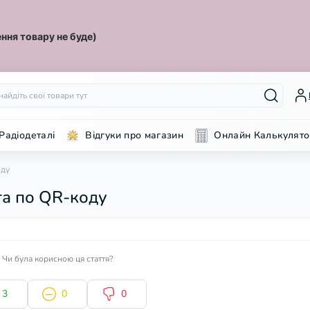
ння товару не буде)
Радіодеталі
Відгуки про магазин
Онлайн Калькулято
оду
та по QR-коду
Чи була корисною ця стаття?
3
0
0