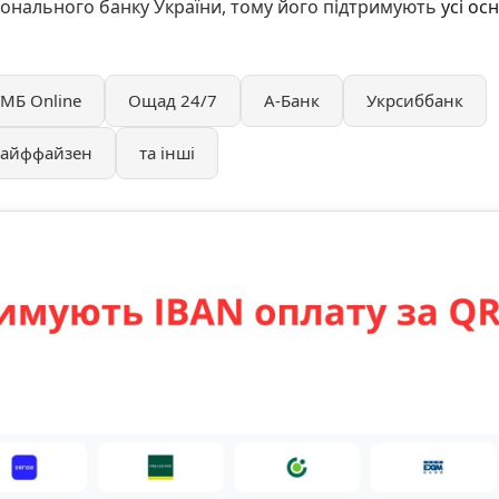
іонального банку України, тому його підтримують
усі ос
МБ Online
Ощад 24/7
А-Банк
Укрсиббанк
айффайзен
та інші