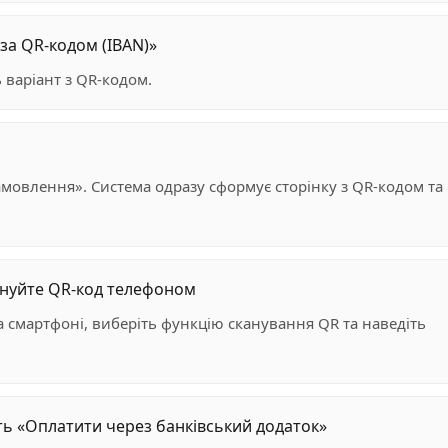
за QR-кодом (IBAN)»
 варіант з QR-кодом.
амовлення». Система одразу сформує сторінку з QR-кодом та
ануйте QR-код телефоном
а смартфоні, виберіть функцію сканування QR та наведіть
ть «Оплатити через банківський додаток»