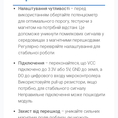
Налаштування чутливості
– перед
використанням обертайте потенціометр
для оптимального порогу, тестуючи з
магнітом на потрібній відстані. Це
допоможе уникнути помилкових сигналів у
середовищах з магнітними перешкодами.
Регулярно перевіряйте налаштування для
стабільної роботи.
Підключення
– переконайтеся, що VCC
підключено до 3.3V або 5V, GND до землі, а
DO до цифрового входу мікроконтролера.
Використовуйте pull-up резистори, якщо
потрібно, для стабільного сигналу.
Неправильне підключення може пошкодити
модуль.
Захист від перешкод
– уникайте сильних
магнітних полів поблизу, які можуть