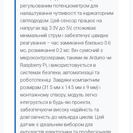
регульованим потенціометром для
налаштування чутливості та індикаторним
світлодіодом. Цей сенсор працює на
напругах від 3.3V до 5V, споживає
мінімальний струм і забезпечує швидке
реагування – час замикання близько 0.6
мс, розмикання 0.2 мс. Він сумісний з
мікроконтролерами, такими як Arduino чи
Raspberry Pi, і використовується в
системах безпеки, автоматизації та
робототехніці. Завдяки компактним
розмірам (31.5 мм x 14.5 мм x 9 мм) і
монтажному отвору, модуль легко
інтегрується в будь-які проекти,
забезпечуючи високу надійність та
довговічність до мільярда циклів. Цей
датчик є ідеальним вибором для
ентузіастів електроніки та професіоналів,