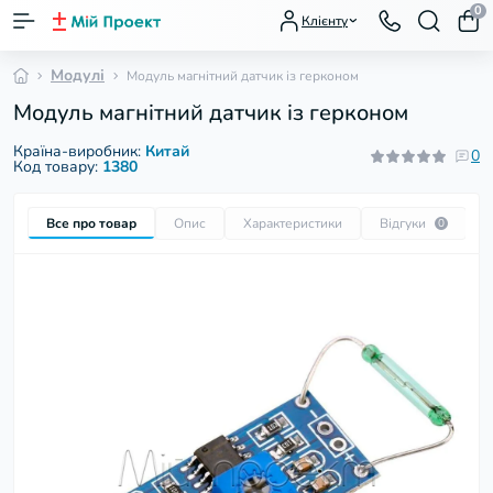
0
Клієнту
Модулі
Модуль магнітний датчик із герконом
Модуль магнітний датчик із герконом
Країна-виробник:
Китай
0
Код товару:
1380
Все про товар
Опис
Характеристики
Відгуки
П
0