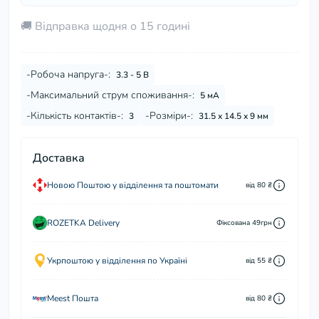
🚚 Відправка щодня о 15 годині
-Робоча напруга-:
3.3 - 5 В
-Максимальний струм споживання-:
5 мА
-Кількість контактів-:
-Розміри-:
3
31.5 х 14.5 х 9 мм
Доставка
Новою Поштою у відділення та поштомати
від 80 ₴
ROZETKA Delivery
Фіксована 49грн
Укрпоштою у відділення по Україні
від 55 ₴
Meest Пошта
від 80 ₴