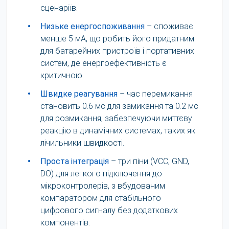
сценаріїв.
•
Низьке енергоспоживання
– споживає
менше 5 мА, що робить його придатним
для батарейних пристроїв і портативних
систем, де енергоефективність є
критичною.
•
Швидке реагування
– час перемикання
становить 0.6 мс для замикання та 0.2 мс
для розмикання, забезпечуючи миттєву
реакцію в динамічних системах, таких як
лічильники швидкості.
•
Проста інтеграція
– три піни (VCC, GND,
DO) для легкого підключення до
мікроконтролерів, з вбудованим
компаратором для стабільного
цифрового сигналу без додаткових
компонентів.