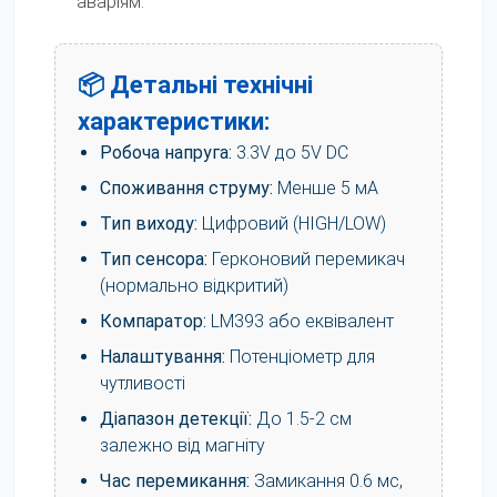
аваріям.
📦 Детальні технічні
характеристики:
Робоча напруга:
3.3V до 5V DC
Споживання струму:
Менше 5 мА
Тип виходу:
Цифровий (HIGH/LOW)
Тип сенсора:
Герконовий перемикач
(нормально відкритий)
Компаратор:
LM393 або еквівалент
Налаштування:
Потенціометр для
чутливості
Діапазон детекції:
До 1.5-2 см
залежно від магніту
Час перемикання:
Замикання 0.6 мс,