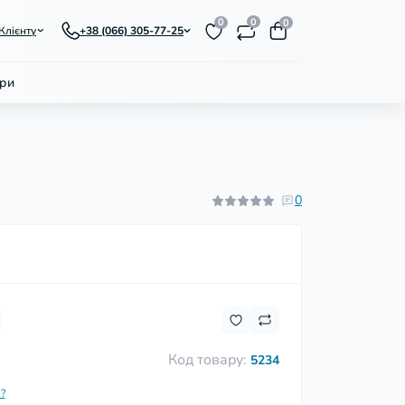
0
0
0
Клієнту
+38 (066) 305-77-25
ри
0
Код товару:
5234
?