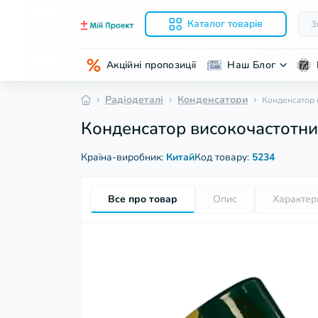
Каталог товарів
Акційні пропозиції
Наш Блог
Радіодеталі
Конденсатори
Конденсатор 
Конденсатор високочастотни
Країна-виробник:
Китай
Код товару:
5234
Все про товар
Опис
Характер