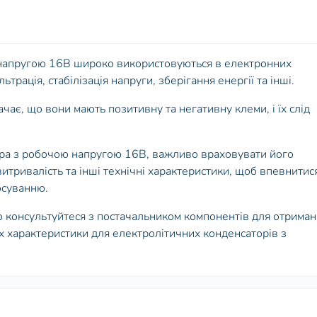
 напругою 16В широко використовуються в електронних
ьтрація, стабілізація напруги, зберігання енергії та інші.
ає, що вони мають позитивну та негативну клеми, і їх слід
ора з робочою напругою 16В, важливо враховувати його
витривалість та інші технічні характеристики, щоб впевнитис
осуванню.
о консультуйтеся з постачальником компонентів для отрима
 їх характеристики для електролітичних конденсаторів з