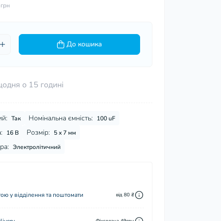
 грн
До кошика
щодня о 15 годині
ий:
Номінальна ємність:
Так
100 uF
:
Розмір:
16 В
5 х 7 мм
ра:
Электролітичний
ю у відділення та поштомати
від 80 ₴
Фіксована 49грн