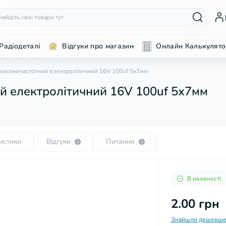
Радіодеталі
Відгуки про магазин
Онлайн Калькулято
високочастотний електролітичний 16V 100uf 5х7мм
й електролітичний 16V 100uf 5х7мм
истики
Відгуки
Питання
0
0
В наявності
2.00 грн
Знайшли дешевше