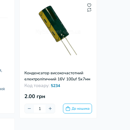
я,
Конденсатор високочастотний
електролітичний 16V 100uf 5х7мм
Код товару:
5234
ння
2.00 грн
До кошика