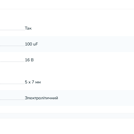
Так
100 uF
16 В
5 х 7 мм
Электролітичний