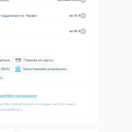
ivery
відділення по Україні
від 55 ₴
від 80 ₴
арткою
Переказ на картку
а IBAN
Безготівковий розрахунок
та
рантійні положення
антійні зобов'язання на товари, які були паяні,
 поширюються