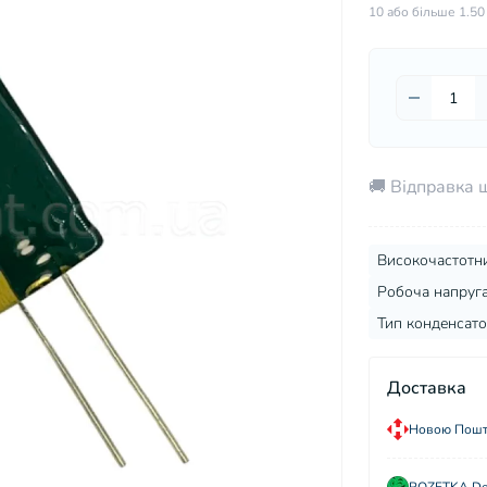
10 або більше 1.50
🚚 Відправка 
Високочастотн
Робоча напруга
Тип конденсато
Доставка
Новою Пошто