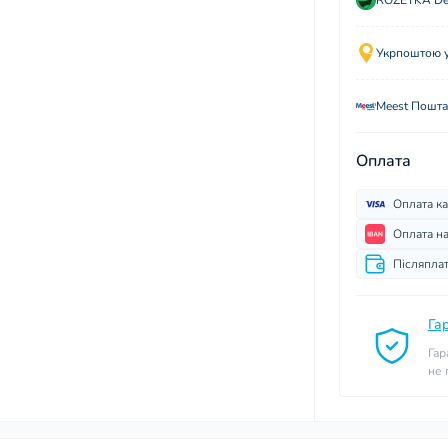
ROZETKA Del
Укрпоштою у 
Meest Пошта
Оплата
Оплата к
Оплата н
Післяпла
Га
Гар
не