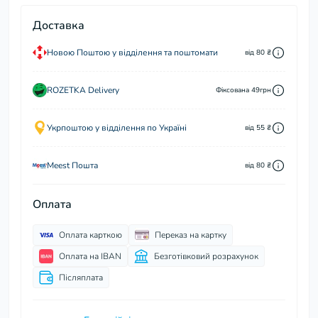
Доставка
Новою Поштою у відділення та поштомати
від 80 ₴
ROZETKA Delivery
Фіксована 49грн
Укрпоштою у відділення по Україні
від 55 ₴
Meest Пошта
від 80 ₴
Оплата
Оплата карткою
Переказ на картку
Оплата на IBAN
Безготівковий розрахунок
Післяплата