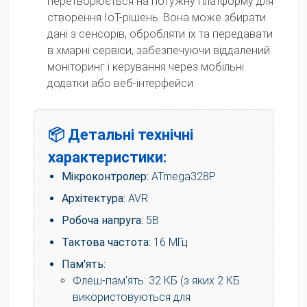
перетворюється на потужну платформу для
створення IoT-рішень. Вона може збирати
дані з сенсорів, обробляти їх та передавати
в хмарні сервіси, забезпечуючи віддалений
моніторинг і керування через мобільні
додатки або веб-інтерфейси.
📦 Детальні технічні
характеристики:
Мікроконтролер:
ATmega328P
Архітектура:
AVR
Робоча напруга:
5В
Тактова частота:
16 МГц
Пам'ять:
Флеш-пам'ять: 32 КБ (з яких 2 КБ
використовуються для