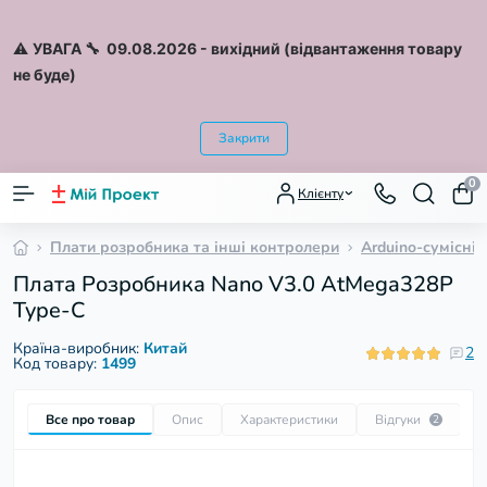
⚠️
УВАГА 🔧 09.08.2026
- вихідний (відвантаження товару
не буде)
Закрити
0
Клієнту
Плати розробника та інші контролери
Arduino-сумісні 
Плата Розробника Nano V3.0 AtMega328P
Type-C
Країна-виробник:
Китай
2
Код товару:
1499
Все про товар
Опис
Характеристики
Відгуки
П
2