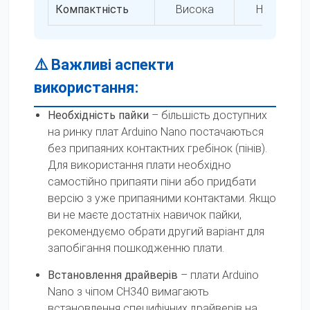
Компактність
Висока
Низька
⚠️ Важливі аспекти
використання:
Необхідність пайки
– більшість доступних
на ринку плат Arduino Nano постачаються
без припаяних контактних гребінок (пінів).
Для використання плати необхідно
самостійно припаяти піни або придбати
версію з уже припаяними контактами. Якщо
ви не маєте достатніх навичок пайки,
рекомендуємо обрати другий варіант для
запобігання пошкодженню плати.
Встановлення драйверів
– плати Arduino
Nano з чіпом CH340 вимагають
встановлення специфічних драйверів на