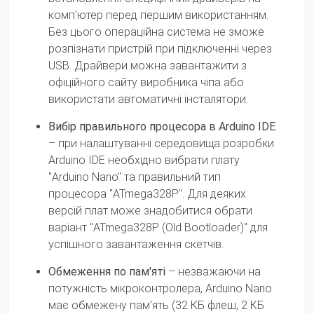
комп'ютер перед першим використанням.
Без цього операційна система не зможе
розпізнати пристрій при підключенні через
USB. Драйвери можна завантажити з
офіційного сайту виробника чіпа або
використати автоматичні інсталятори.
Вибір правильного процесора в Arduino IDE
– при налаштуванні середовища розробки
Arduino IDE необхідно вибрати плату
"Arduino Nano" та правильний тип
процесора "ATmega328P". Для деяких
версій плат може знадобитися обрати
варіант "ATmega328P (Old Bootloader)" для
успішного завантаження скетчів.
Обмеження по пам'яті
– незважаючи на
потужність мікроконтролера, Arduino Nano
має обмежену пам'ять (32 КБ флеш, 2 КБ