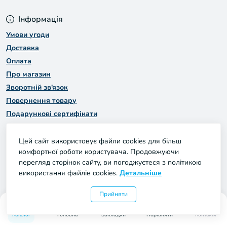
Інформація
Умови угоди
Доставка
Оплата
Про магазин
Зворотній зв'язок
Повернення товару
Подарункові сертифікати
Акції
Цей сайт використовує файли cookies для більш
комфортної роботи користувача. Продовжуючи
Каталог товарів
перегляд сторінок сайту, ви погоджуєтеся з політикою
використання файлів cookies.
Детальніше
Прийняти
0
0
Каталог
Головна
Закладки
Порівняти
Контакти