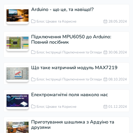
Arduino - що це, та навіщо!?
Блог, Цікаве та Корисне
28.05.2024
Підключення MPU6050 до Arduino:
Повний посібник
Блог, Інструкції Підключення та Огляди
30.06.2024
Що таке матричний модуль MAX7219
Блог, Інструкції Підключення та Огляди
08.10.2024
Електромагнітні поля навколо нас
Блог, Цікаве та Корисне
01.12.2024
Приготування шашлика з Ардуіно та
друзями