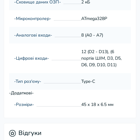
-Сховище даних ОЗП-
2 кБ
-Мікроконтролер-
ATmega328P
-Аналогові входи-
8 (A0 - A7)
12 (D2 - D13), (6
-Цифрові входи-
портів ШІМ, D3, D5,
D6, D9, D10, D11)
-Тип роз'єму-
Type-C
-Додаткові-
-Розміри-
45 х 18 х 6.5 мм
Відгуки