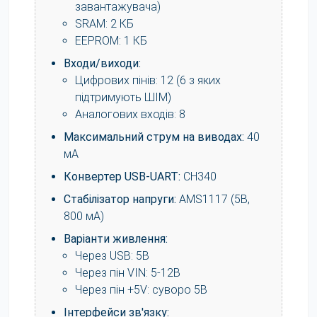
завантажувача)
SRAM: 2 КБ
EEPROM: 1 КБ
Входи/виходи:
Цифрових пінів: 12 (6 з яких
підтримують ШІМ)
Аналогових входів: 8
Максимальний струм на виводах:
40
мА
Конвертер USB-UART:
CH340
Стабілізатор напруги:
AMS1117 (5В,
800 мА)
Варіанти живлення:
Через USB: 5В
Через пін VIN: 5-12В
Через пін +5V: суворо 5В
Інтерфейси зв'язку: