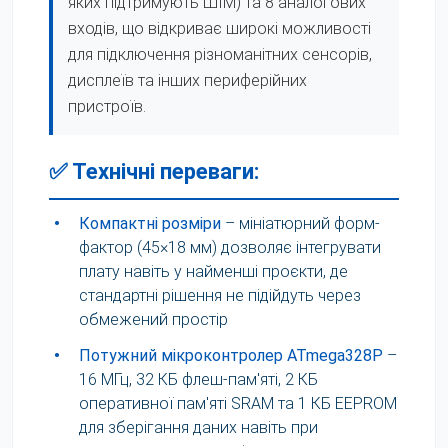
яких підтримують ШІМ) та 8 аналогових
входів, що відкриває широкі можливості
для підключення різноманітних сенсорів,
дисплеїв та інших периферійних
пристроїв.
✅ Технічні переваги:
•
Компактні розміри
– мініатюрний форм-
фактор (45×18 мм) дозволяє інтегрувати
плату навіть у найменші проєкти, де
стандартні рішення не підійдуть через
обмежений простір
•
Потужний мікроконтролер ATmega328P
–
16 МГц, 32 КБ флеш-пам'яті, 2 КБ
оперативної пам'яті SRAM та 1 КБ EEPROM
для зберігання даних навіть при