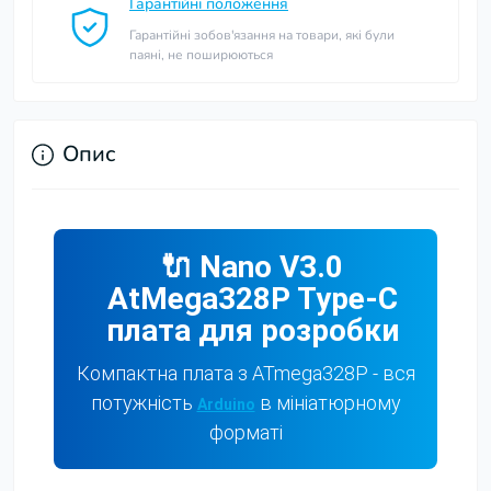
Гарантійні положення
Гарантійні зобов'язання на товари, які були
паяні, не поширюються
Опис
🔌 Nano V3.0
AtMega328P Type-C
плата для розробки
Компактна плата з ATmega328P - вся
потужність
в мініатюрному
Arduino
форматі