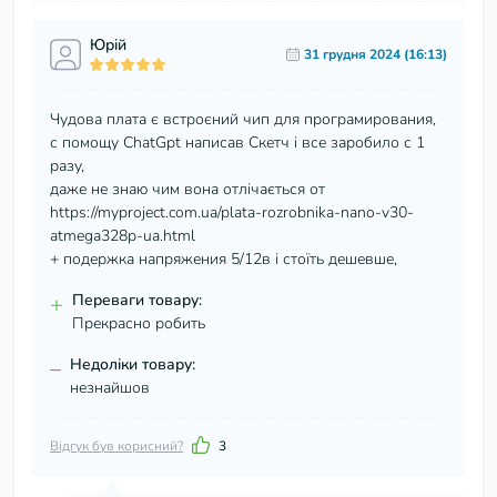
Юрій
31 грудня 2024 (16:13)
Чудова плата є встроєний чип для програмирования,
с помощу ChatGpt написав Скетч і все заробило с 1
разу,
даже не знаю чим вона отлічається от
https://myproject.com.ua/plata-rozrobnika-nano-v30-
atmega328p-ua.html
+ подержка напряжения 5/12в і стоїть дешевше,
+
Переваги товару:
Прекрасно робить
–
Недоліки товару:
незнайшов
Відгук був корисний?
3