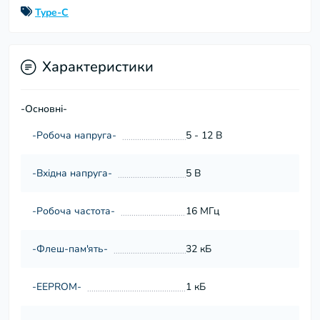
Type-C
Характеристики
-Основні-
-Робоча напруга-
5 - 12 В
-Вхідна напруга-
5 В
-Робоча частота-
16 МГц
-Флеш-пам'ять-
32 кБ
-EEPROM-
1 кБ