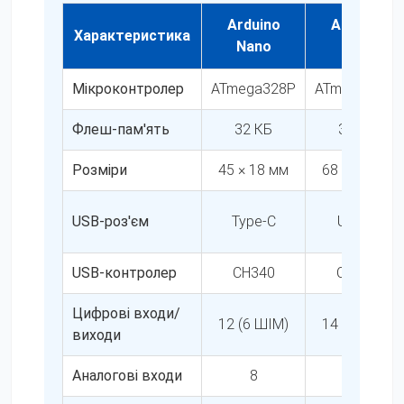
Arduino
Arduino
Характеристика
Nano
Uno
Мікроконтролер
ATmega328P
ATmega328P
Флеш-пам'ять
32 КБ
32 КБ
Розміри
45 × 18 мм
68 × 53 мм
USB-роз'єм
Type-C
USB B
USB-контролер
CH340
CH340
Цифрові входи/
12 (6 ШІМ)
14 (6 ШІМ)
виходи
Аналогові входи
8
6