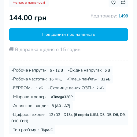
Немає в наявності
Код товару:
144.00 грн
1499
Повідомити про наявність
🚚 Відправка щодня о 15 годині
-Робоча напруга-:
-Вхідна напруга-:
5 - 12 В
5 В
-Робоча частота-:
-Флеш-пам'ять-:
16 МГц
32 кБ
-EEPROM-:
-Сховище даних ОЗП-:
1 кБ
2 кБ
-Мікроконтролер-:
ATmega328P
-Аналогові входи-:
8 (A0 - A7)
-Цифрові входи-:
12 (D2 - D13), (6 портів ШІМ, D3, D5, D6, D9,
D10, D11)
-Тип роз'єму-:
Type-C