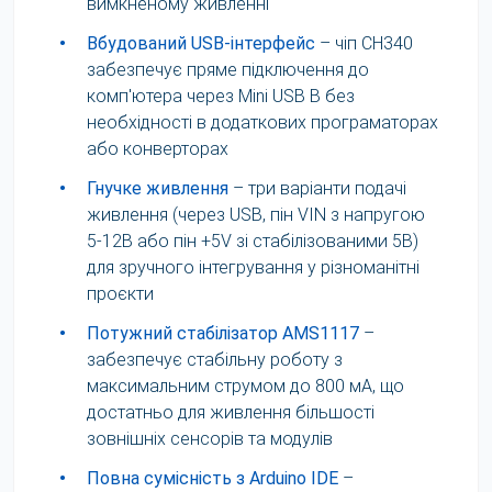
вимкненому живленні
•
Вбудований USB-інтерфейс
– чіп CH340
забезпечує пряме підключення до
комп'ютера через Mini USB B без
необхідності в додаткових програматорах
або конверторах
•
Гнучке живлення
– три варіанти подачі
живлення (через USB, пін VIN з напругою
5-12В або пін +5V зі стабілізованими 5В)
для зручного інтегрування у різноманітні
проєкти
•
Потужний стабілізатор AMS1117
–
забезпечує стабільну роботу з
максимальним струмом до 800 мА, що
достатньо для живлення більшості
зовнішніх сенсорів та модулів
•
Повна сумісність з Arduino IDE
–