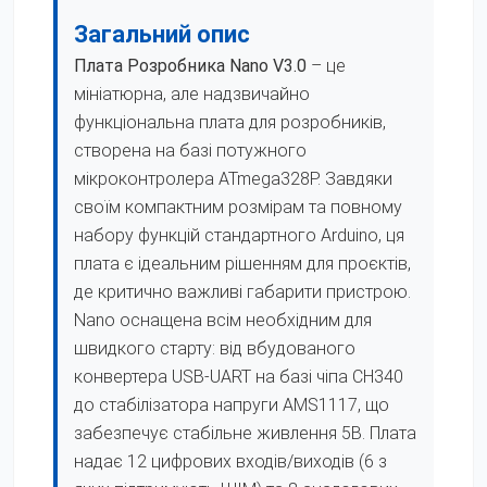
Загальний опис
Плата Розробника Nano V3.0
– це
мініатюрна, але надзвичайно
функціональна плата для розробників,
створена на базі потужного
мікроконтролера ATmega328P. Завдяки
своїм компактним розмірам та повному
набору функцій стандартного Arduino, ця
плата є ідеальним рішенням для проєктів,
де критично важливі габарити пристрою.
Nano оснащена всім необхідним для
швидкого старту: від вбудованого
конвертера USB-UART на базі чіпа CH340
до стабілізатора напруги AMS1117, що
забезпечує стабільне живлення 5В. Плата
надає 12 цифрових входів/виходів (6 з