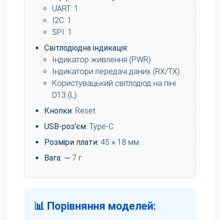
UART: 1
I2C: 1
SPI: 1
Світлодіодна індикація:
Індикатор живлення (PWR)
Індикатори передачі даних (RX/TX)
Користувацький світлодіод на піні
D13 (L)
Кнопки:
Reset
USB-роз'єм:
Type-C
Розміри плати:
45 × 18 мм
Вага:
∼ 7 г
📊 Порівняння моделей: