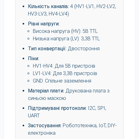
Кількість каналів:
4 (HV1-LV1, HV2-LV2,
HV3-LV3, HV4-LV4)
Рівні напруги:
Висока напруга (HV): 5В TTL
Низька напруга (LV): 3,3В TTL
Тип конвертації:
Двостороння
Піни:
HV1-HV4: Для 5В пристроїв
LV1-LV4: Для 3,3В пристроїв
GND: Спільне заземлення
Матеріал плати:
Друкована плата з
синьою маскою
Підтримувані протоколи:
I2C, SPI,
UART
Застосування:
Робототехніка, IoT, DIY-
електроніка