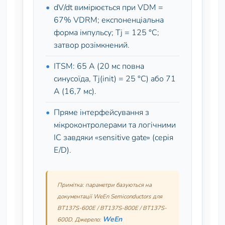
dV/dt вимірюється при VDM =
67% VDRM; експоненціальна
форма імпульсу; Tj = 125 °C;
затвор розімкнений.
ITSM: 65 А (20 мс повна
синусоїда, Tj(init) = 25 °C) або 71
А (16,7 мс).
Пряме інтерфейсування з
мікроконтролерами та логічними
ІС завдяки «sensitive gate» (серія
E/D).
Примітка: параметри базуються на
документації WeEn Semiconductors для
BT137S-600E / BT137S-800E / BT137S-
WeEn
600D. Джерело: