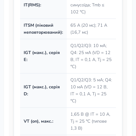
IT(RMS):
синусоїда; Tmb ≤
102 °C)
ITSM (піковий
65 А (20 мс); 71 А
неповторюваний):
(16,7 мс)
Q1/Q2/Q3: 10 мА;
IGT (макс.), серія
Q4: 25 мА (VD = 12
E:
В, IT = 0,1 А, Tj = 25
°C)
Q1/Q2/Q3: 5 мА; Q4:
IGT (макс.), серія
10 мА (VD = 12 В,
D:
IT = 0,1 А, Tj = 25
°C)
1,65 В @ IT = 10 А,
VT (on), макс.:
Tj = 25 °C (типове
1,3 В)