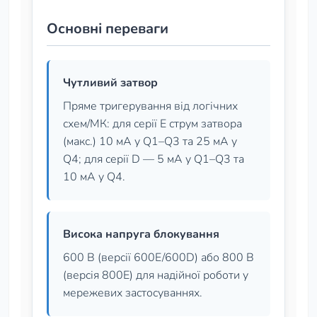
Основні переваги
Чутливий затвор
Пряме тригерування від логічних
схем/МК: для серії E струм затвора
(макс.) 10 мА у Q1–Q3 та 25 мА у
Q4; для серії D — 5 мА у Q1–Q3 та
10 мА у Q4.
Висока напруга блокування
600 В (версії 600E/600D) або 800 В
(версія 800E) для надійної роботи у
мережевих застосуваннях.