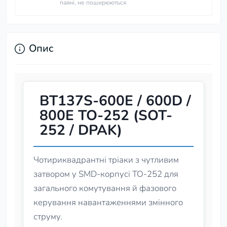
паяні, не поширюються
Опис
BT137S-600E / 600D /
800E TO-252 (SOT-
252 / DPAK)
Чотириквадрантні тріаки з чутливим
затвором у SMD-корпусі TO‑252 для
загального комутування й фазового
керування навантаженнями змінного
струму.