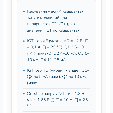
Керування у всіх 4 квадрантах:
запуск можливий для
полярностей T2±/G± (див.
значення IGT по квадрантах).
IGT, серія E (умови: VD = 12 В; IT
= 0,1 А; Tj = 25 °C): Q1 2,5–10
мА (тип/макс), Q2 4–10 мА, Q3 5–
10 мА, Q4 11–25 мА.
IGT, серія D (умови як вище): Q1–
Q3 до 5 мА (макс), Q4 до 10 мА
(макс).
On-state напруга VT: тип. 1,3 В;
макс. 1,65 В @ IT = 10 А, Tj = 25
°C.