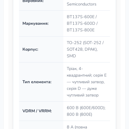
Виробник:
Semiconductors
BT137S-600E /
Маркування:
BT137S-600D /
BT137S-800E
TO-252 (SOT-252 /
Корпус:
SOT428, DPAK),
SMD
Тріак, 4-
квадрантний; серія E
Тип елемента:
— чутливий затвор,
серія D — дуже
чутливий затвор
600 В (600E/600D);
VDRM / VRRM:
800 В (800E)
8 А (повна