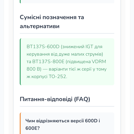
Сумісні позначення та
альтернативи
BT137S-600D (знижений IGT для
керування від дуже малих струмів)
та BT137S-800E (підвищена VDRM
800 В) — варіанти тієї ж серії у тому
ж корпусі TO‑252.
Питання-відповіді (FAQ)
Чим відрізняються версії 600D і
600E?