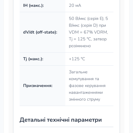
IH (макс.):
20 мА
50 В/мкс (серія E); 5
В/мкс (серія D) при
dV/dt (off-state):
VDM = 67% VDRM,
Tj = 125 °C, затвор
розімкнено
Tj (макс.):
+125 °C
Загальне
комутування та
Призначення:
фазове керування
навантаженнями
змінного струму
Детальні технічні параметри