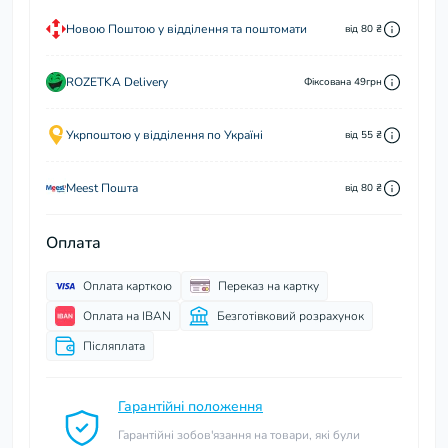
Новою Поштою у відділення та поштомати
від 80 ₴
ROZETKA Delivery
Фіксована 49грн
Укрпоштою у відділення по Україні
від 55 ₴
Meest Пошта
від 80 ₴
Оплата
Оплата карткою
Переказ на картку
Оплата на IBAN
Безготівковий розрахунок
Післяплата
Гарантійні положення
Гарантійні зобов'язання на товари, які були