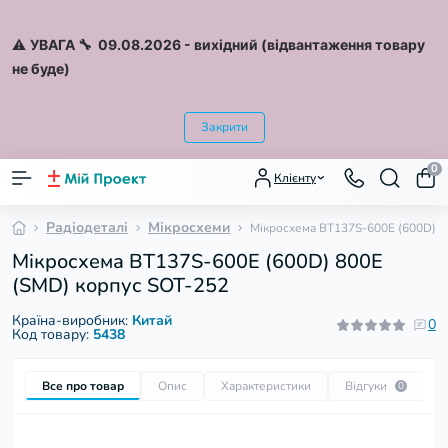
⚠️
УВАГА 🔧 09.08.2026
- вихідний (відвантаження товару
не буде)
Закрити
0
Клієнту
Радіодеталі
Мікросхеми
Мікросхема BT137S-600E (600D) 8
Мікросхема BT137S-600E (600D) 800E
(SMD) корпус SOT-252
Країна-виробник:
Китай
0
Код товару:
5438
Все про товар
Опис
Характеристики
Відгуки
П
0