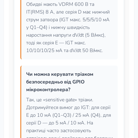
Обидві мають VDRM 600 В та
IT(RMS) 8 А, але серія D має нижчий
струм затвора (IGT макс. 5/5/5/10 мА
у Q1–Q4) і нижчу швидкість
наростання напруги dV/dt (5 В/мкс),
тоді як серія E — IGT макс.
10/10/10/25 мА та dV/dt 50 В/мкс.
Чи можна керувати тріаком
безпосередньо від GPIO
мікроконтролера?
Так, це «sensitive gate» тріаки.
Дотримуйтеся вимог до IGT: для серії
E до 10 мА (Q1–Q3) / 25 мА (Q4), для
серії D — до 5 мА / 10 мА. На
практиці часто застосовують