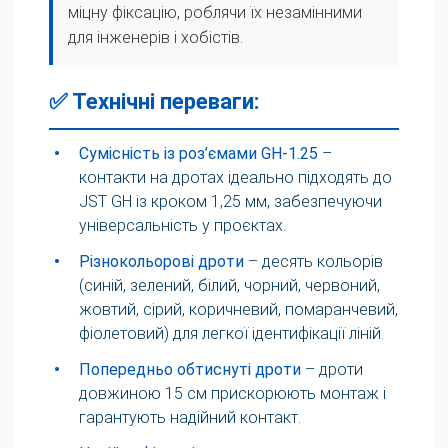
міцну фіксацію, роблячи їх незамінними
для інженерів і хобістів.
✅ Технічні переваги:
•
Сумісність із роз’ємами GH-1.25
–
контакти на дротах ідеально підходять до
JST GH із кроком 1,25 мм, забезпечуючи
універсальність у проєктах.
•
Різнокольорові дроти
– десять кольорів
(синій, зелений, білий, чорний, червоний,
жовтий, сірий, коричневий, помаранчевий,
фіолетовий) для легкої ідентифікації ліній.
•
Попередньо обтиснуті дроти
– дроти
довжиною 15 см прискорюють монтаж і
гарантують надійний контакт.