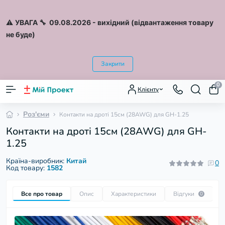
⚠️
УВАГА 🔧 09.08.2026
- вихідний (відвантаження товару
не буде)
Закрити
0
Клієнту
Роз'єми
Контакти на дроті 15см (28AWG) для GH-1.25
Контакти на дроті 15см (28AWG) для GH-
1.25
Країна-виробник:
Китай
0
Код товару:
1582
Все про товар
Опис
Характеристики
Відгуки
П
0