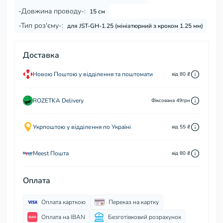
-Довжина проводу-:
15 см
-Тип роз'єму-:
для JST-GH-1.25 (мініатюрний з кроком 1.25 мм)
Доставка
Новою Поштою у відділення та поштомати
від 80 ₴
ROZETKA Delivery
Фіксована 49грн
Укрпоштою у відділення по Україні
від 55 ₴
Meest Пошта
від 80 ₴
Оплата
Оплата карткою
Переказ на картку
Оплата на IBAN
Безготівковий розрахунок