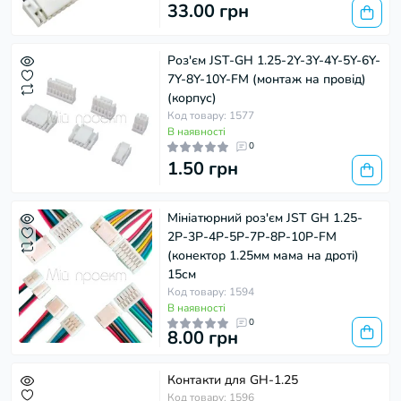
33.00 грн
Роз'єм JST-GH 1.25-2Y-3Y-4Y-5Y-6Y-
7Y-8Y-10Y-FM (монтаж на провід)
(корпус)
Код товару: 1577
В наявності
0
1.50 грн
Мініатюрний роз'єм JST GH 1.25-
2P-3P-4P-5P-7P-8P-10P-FM
(конектор 1.25мм мама на дроті)
15см
Код товару: 1594
В наявності
0
8.00 грн
Контакти для GH-1.25
Код товару: 1596