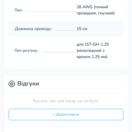
28 AWG (тонкий
-Тип-
провідник, гнучкий)
-Довжина проводу-
15 см
для JST-GH-1.25
-Тип роз'єму-
(мініатюрний з
кроком 1.25 мм)
Відгуки
Відгуків про цей товар ще не було.
+ Додати відгук