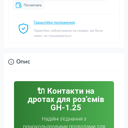
Післяплата
Гарантійні положення
Гарантійні зобов'язання на товари, які були
паяні, не поширюються
Опис
🔌 Контакти на
дротах для роз’ємів
GH-1.25
Надійні з’єднання з
різнокольоровими проводами для