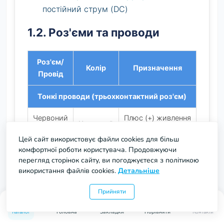
постійний струм (DC)
1.2. Роз'єми та проводи
Роз'єм/
Колір
Призначення
Провід
Тонкі проводи (трьохконтактний роз'єм)
Червоний
Плюс (+) живлення
Червоний
тонкий
модуля
Цей сайт використовує файли cookies для більш
комфортної роботи користувача. Продовжуючи
Мінус (-) живлення
Чорний
перегляд сторінок сайту, ви погоджуєтеся з політикою
Чорний
модуля (загальний
тонкий
використання файлів cookies.
Детальніше
мінус)
Прийняти
Вхід для
0
0
Жовтий
Жовтий
вимірювання
Каталог
Головна
Закладки
Порівняти
Контакти
тонкий
напруги (+)