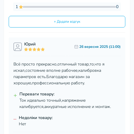
1
0
+ Додати відгук
Юрий
26 вересня 2025 (11:00)
Всё просто прекрасно,отличный товар,то,что я
искал,состояние вполне рабочее,калибровка
параметров есть.Благодарю магазин за
хорошую,профессиональную работу.
+
Переваги товару:
Ток идеально точный,напряжение
калибруется,аккуратные исполнение и монтаж.
–
Недоліки товару:
Нет