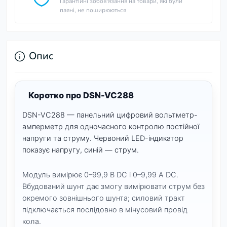
Гарантійні зобов'язання на товари, які були
паяні, не поширюються
Опис
Коротко про DSN-VC288
DSN-VC288 — панельний цифровий вольтметр-
амперметр для одночасного контролю постійної
напруги та струму. Червоний LED-індикатор
показує напругу, синій — струм.
Модуль вимірює 0–99,9 В DC і 0–9,99 А DC.
Вбудований шунт дає змогу вимірювати струм без
окремого зовнішнього шунта; силовий тракт
підключається послідовно в мінусовий провід
кола.