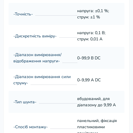
напруга: ±0,1 %;
-Точність-
струм: ±1 %
напруга: 0,1 В;
-Дискретність виміру-
струм: 0,01 А
-Діапазон вимірювання/
0–99,9 В DC
відображення напруги-
-Діапазон вимірювання сили
0–9,99 А DC
струму-
вбудований, для
-Тип шунта-
діапазону до 9,99 А
панельний, фіксація
-Спосіб монтажу-
пластиковими