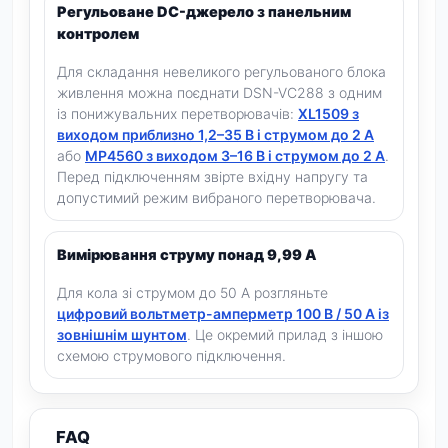
Регульоване DC-джерело з панельним
контролем
Для складання невеликого регульованого блока
живлення можна поєднати DSN-VC288 з одним
із понижувальних перетворювачів:
XL1509 з
виходом приблизно 1,2–35 В і струмом до 2 А
або
MP4560 з виходом 3–16 В і струмом до 2 А
.
Перед підключенням звірте вхідну напругу та
допустимий режим вибраного перетворювача.
Вимірювання струму понад 9,99 А
Для кола зі струмом до 50 А розгляньте
цифровий вольтметр-амперметр 100 В / 50 А із
зовнішнім шунтом
. Це окремий прилад з іншою
схемою струмового підключення.
FAQ