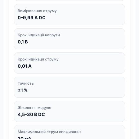
Вимірювання струму
0–9,99 А DC
Крок індикації напруги
0,1 В
Крок індикації струму
0,01 А
Точність
±1 %
Живлення модуля
4,5–30 В DC
Максимальний струм споживання
20 мА