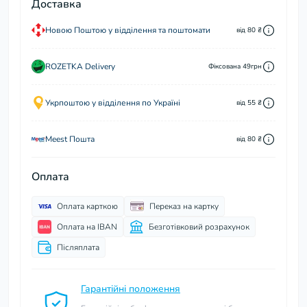
Доставка
Новою Поштою у відділення та поштомати
від 80 ₴
ROZETKA Delivery
Фіксована 49грн
Укрпоштою у відділення по Україні
від 55 ₴
Meest Пошта
від 80 ₴
Оплата
Оплата карткою
Переказ на картку
Оплата на IBAN
Безготівковий розрахунок
Післяплата
Гарантійні положення