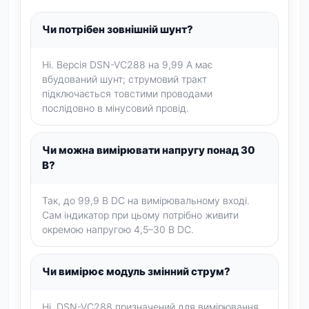
Чи потрібен зовнішній шунт?
Ні. Версія DSN-VC288 на 9,99 А має
вбудований шунт; струмовий тракт
підключається товстими проводами
послідовно в мінусовий провід.
Чи можна вимірювати напругу понад 30
В?
Так, до 99,9 В DC на вимірювальному вході.
Сам індикатор при цьому потрібно живити
окремою напругою 4,5–30 В DC.
Чи вимірює модуль змінний струм?
Ні. DSN-VC288 призначений для вимірювання