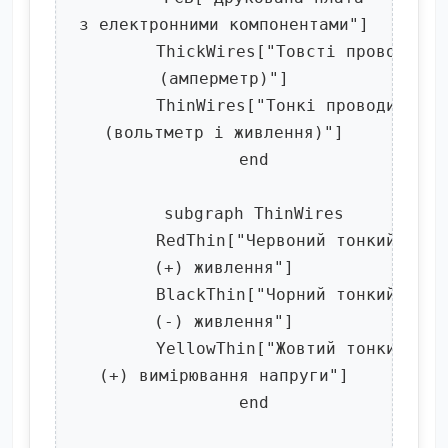
з електронними компонентами"]

        ThickWires["Товсті проводи
(амперметр)"]

        ThinWires["Тонкі проводи
(вольтметр і живлення)"]

      end

      subgraph ThinWires

        RedThin["Червоний тонкий
(+) живлення"]

        BlackThin["Чорний тонкий
(-) живлення"]

        YellowThin["Жовтий тонкий
(+) вимірювання напруги"]

      end
