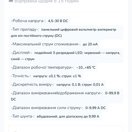
🚚 Відправка щодня о 15 годині
-Робоча напруга-:
4,5–30 В DC
-Тип приладу-:
панельний цифровий вольтметр-амперметр
для кіл постійного струму (DC)
-Максимальний струм споживання-:
до 20 мА
-Дисплей-:
подвійний 3-розрядний LED; червоний — напруга,
синій — струм
-Діапазон робочої температури-:
−10…+65 °C
-Точність-:
напруга: ±0,1 %; струм: ±1 %
-Дискретність виміру-:
напруга: 0,1 В; струм: 0,01 А
-Діапазон вимірювання/відображення напруги-:
0–99,9 В
DC
-Діапазон вимірювання сили струму-:
0–9,99 А DC
-Тип шунта-:
вбудований, для діапазону до 9,99 А