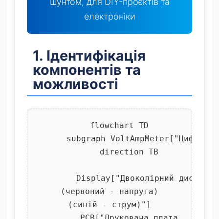
шунтом, для DIY-проєктів та
електроніки
1. Ідентифікація
компонентів та
можливості
    flowchart TD

      subgraph VoltAmpMeter["Цифровий
        direction TB

        Display["Двоколірний дисплей
(червоний - напруга)
(синій - струм)"]

        PCB["Друкована плата