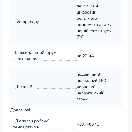
панельний
цифровий
вольтметр-
-Тип приладу-
амперметр для кіл
постійного струму
(DC)
-Максимальний струм
до 20 мА
споживання-
подвійний 3-
розрядний LED;
-Дисплей-
червоний —
напруга, синій —
струм
-Додаткові-
-Діапазон робочої
−10…+65 °C
температури-