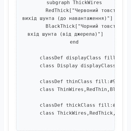
      subgraph ThickWires

        RedThick["Червоний товстий
вихід шунта (до навантаження)"]

        BlackThick["Чорний товстий
вхід шунта (від джерела)"]

      end

      classDef displayClass fill:#f96
      class Display displayClass

      classDef thinClass fill:#90EE90
      class ThinWires,RedThin,BlackTh
      classDef thickClass fill:#e1f5f
      class ThickWires,RedThick,Black