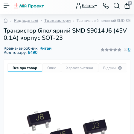
0
Клієнту
Радіодеталі
Транзистори
Транзистор біполярний SMD S9014
Транзистор біполярний SMD S9014 J6 (45V
0.1A) корпус SOT-23
Країна-виробник:
Китай
0
Код товару:
5490
Все про товар
Опис
Характеристики
Відгуки
П
0