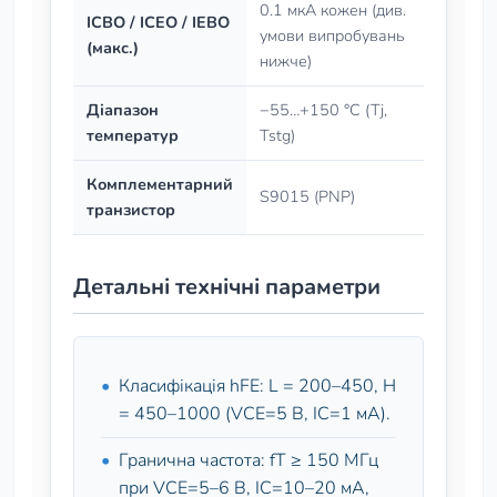
0.1 мкА кожен (див.
ICBO / ICEO / IEBO
умови випробувань
(макс.)
нижче)
Діапазон
−55…+150 °C (Tj,
температур
Tstg)
Комплементарний
S9015 (PNP)
транзистор
Детальні технічні параметри
Класифікація hFE: L = 200–450, H
= 450–1000 (VCE=5 В, IC=1 мА).
Гранична частота: fT ≥ 150 МГц
при VCE=5–6 В, IC=10–20 мА,