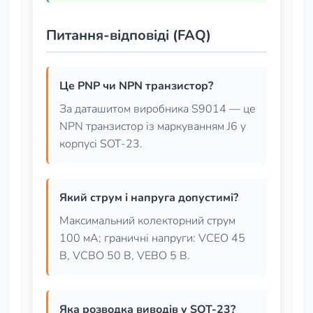
Питання-відповіді (FAQ)
Це PNP чи NPN транзистор?
За даташитом виробника S9014 — це
NPN транзистор із маркуванням J6 у
корпусі SOT-23.
Який струм і напруга допустимі?
Максимальний колекторний струм
100 мА; граничні напруги: VCEO 45
В, VCBO 50 В, VEBO 5 В.
Яка розводка виводів у SOT-23?