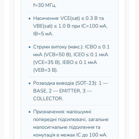
f=30 МГц.
Насичення: VCE(sat) ≤ 0.3 В та
VBE(sat) ≤ 1.0 В при IC=100 мА,
IB=5 мА.
Струми витоку (макс.): ICBO ≤ 0.1
мкА (VCB=50 В), ICEO ≤ 0.1 мкА
(VCE=35 В), IEBO ≤ 0.1 мкА
(VEB=3 В).
Розводка виводів (SOT-23): 1 —
BASE, 2 — EMITTER, 3 —
COLLECTOR.
Призначення: малошумні
попередні підсилювачі, загальне
малосигнальне підсилення та
комутація в межах IC до 100 мА.