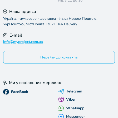
Нд: з 11 до 16
Наша адреса
Україна, тимчасово - доставка тільки Новою Поштою,
УкрПоштою, МістПошта, ROZETKA Delivery
E-mail
info@myproject.com.ua
Перейти до контактів
Ми у соціальних мережах
Telegram
FaceBook
Viber
Whatsapp
Messenger