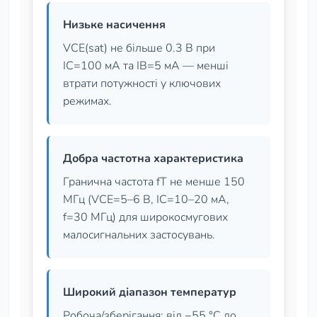
Низьке насичення
VCE(sat) не більше 0.3 В при
IC=100 мА та IB=5 мА — менші
втрати потужності у ключових
режимах.
Добра частотна характеристика
Гранична частота fT не менше 150
МГц (VCE=5–6 В, IC=10–20 мА,
f=30 МГц) для широкосмугових
малосигнальних застосувань.
Широкий діапазон температур
Робоча/зберігання: від −55 °C до