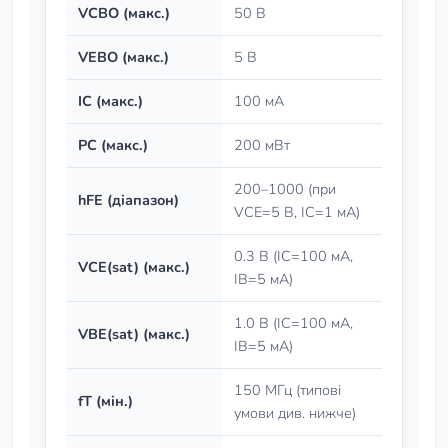
VCBO (макс.)
50 В
VEBO (макс.)
5 В
IC (макс.)
100 мА
PC (макс.)
200 мВт
200–1000 (при
hFE (діапазон)
VCE=5 В, IC=1 мА)
0.3 В (IC=100 мА,
VCE(sat) (макс.)
IB=5 мА)
1.0 В (IC=100 мА,
VBE(sat) (макс.)
IB=5 мА)
150 МГц (типові
fT (мін.)
умови див. нижче)