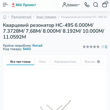
0
Клієнту
Радіодеталі
Інші товари
Кварцевий резонатор HC-49S 6.000
Кварцевий резонатор HC-49S 6.000M/
7.3728M/ 7,68M/ 8.000M/ 8.192M/ 10.000M/
11.0592M
Країна-виробник:
Китай
0
Код товару:
5443
Все про товар
Опис
Характеристики
Відгуки
П
0