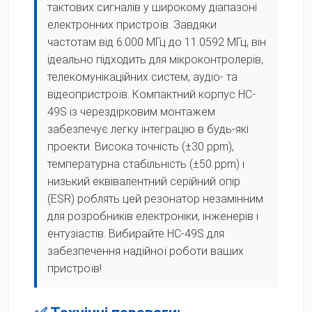
тактових сигналів у широкому діапазоні
електронних пристроїв. Завдяки
частотам від 6.000 МГц до 11.0592 МГц, він
ідеально підходить для мікроконтролерів,
телекомунікаційних систем, аудіо- та
відеопристроїв. Компактний корпус HC-
49S із черездірковим монтажем
забезпечує легку інтеграцію в будь-які
проекти. Висока точність (±30 ppm),
температурна стабільність (±50 ppm) і
низький еквівалентний серійний опір
(ESR) роблять цей резонатор незамінним
для розробників електроніки, інженерів і
ентузіастів. Вибирайте HC-49S для
забезпечення надійної роботи ваших
пристроїв!