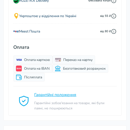
ROZETKA Delivery
Фіксована 49грн
Укрпоштою у відділення по Україні
від 55 ₴
Meest Пошта
від 80 ₴
Оплата
Оплата карткою
Переказ на картку
Оплата на IBAN
Безготівковий розрахунок
Післяплата
Гарантійні положення
Гарантійні зобов'язання на товари, які були
паяні, не поширюються