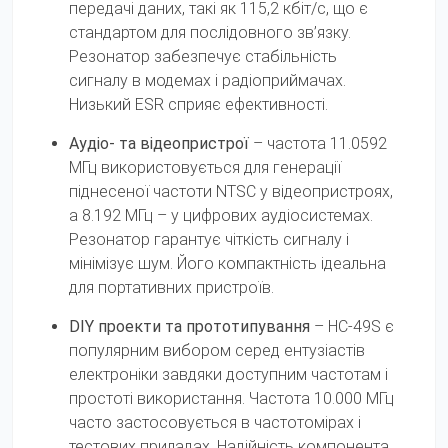
передачі даних, такі як 115,2 кбіт/с, що є
стандартом для послідовного зв’язку.
Резонатор забезпечує стабільність
сигналу в модемах і радіоприймачах.
Низький ESR сприяє ефективності.
Аудіо- та відеопристрої
– частота 11.0592
МГц використовується для генерації
піднесеної частоти NTSC у відеопристроях,
а 8.192 МГц – у цифрових аудіосистемах.
Резонатор гарантує чіткість сигналу і
мінімізує шум. Його компактність ідеальна
для портативних пристроїв.
DIY проекти та прототипування
– HC-49S є
популярним вибором серед ентузіастів
електроніки завдяки доступним частотам і
простоті використання. Частота 10.000 МГц
часто застосовується в частотомірах і
тестових приладах. Надійність компонента