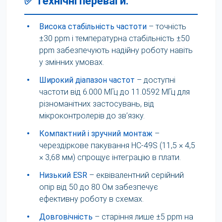
✅ Технічні переваги:
•
Висока стабільність частоти
– точність
±30 ppm і температурна стабільність ±50
ppm забезпечують надійну роботу навіть
у змінних умовах.
•
Широкий діапазон частот
– доступні
частоти від 6.000 МГц до 11.0592 МГц для
різноманітних застосувань, від
мікроконтролерів до зв’язку.
•
Компактний і зручний монтаж
–
черездіркове пакування HC-49S (11,5 × 4,5
× 3,68 мм) спрощує інтеграцію в плати.
•
Низький ESR
– еквівалентний серійний
опір від 50 до 80 Ом забезпечує
ефективну роботу в схемах.
•
Довговічність
– старіння лише ±5 ppm на