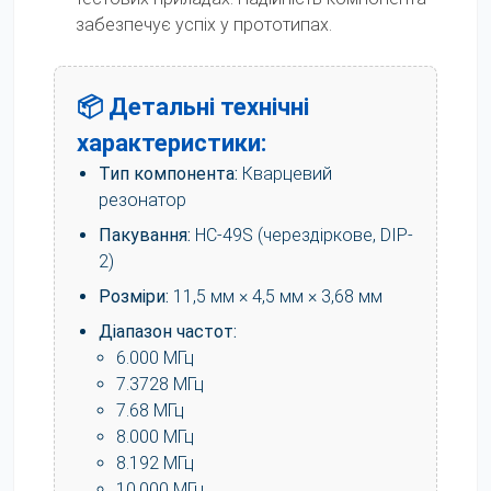
забезпечує успіх у прототипах.
📦 Детальні технічні
характеристики:
Тип компонента:
Кварцевий
резонатор
Пакування:
HC-49S (черездіркове, DIP-
2)
Розміри:
11,5 мм × 4,5 мм × 3,68 мм
Діапазон частот:
6.000 МГц
7.3728 МГц
7.68 МГц
8.000 МГц
8.192 МГц
10.000 МГц