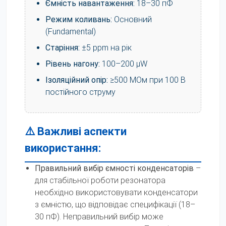
Ємність навантаження:
18–30 пФ
Режим коливань:
Основний
(Fundamental)
Старіння:
±5 ppm на рік
Рівень нагону:
100–200 μW
Ізоляційний опір:
≥500 МОм при 100 В
постійного струму
⚠️ Важливі аспекти
використання:
Правильний вибір ємності конденсаторів
–
для стабільної роботи резонатора
необхідно використовувати конденсатори
з ємністю, що відповідає специфікації (18–
30 пФ). Неправильний вибір може