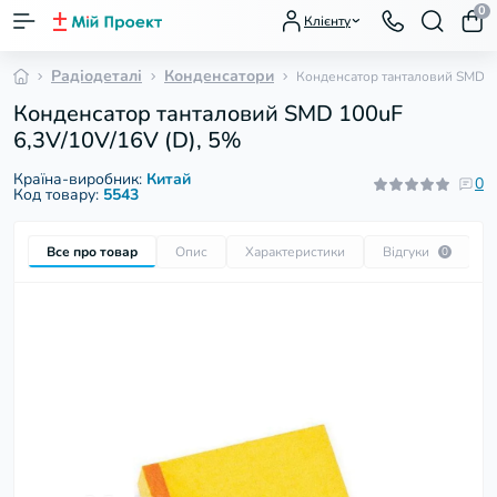
0
Клієнту
Радіодеталі
Конденсатори
Конденсатор танталовий SMD 10
Конденсатор танталовий SMD 100uF
6,3V/10V/16V (D), 5%
Країна-виробник:
Китай
0
Код товару:
5543
Все про товар
Опис
Характеристики
Відгуки
П
0