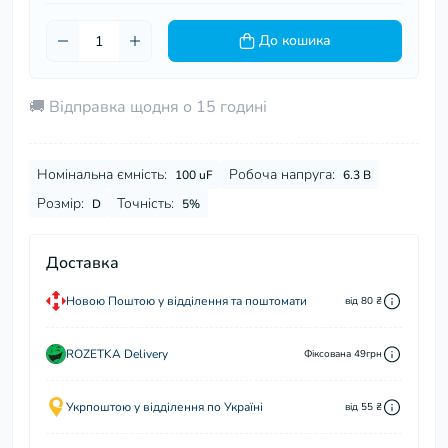
До кошика
🚚 Відправка щодня о 15 годині
Номінальна ємність:
Робоча напруга:
100 uF
6.3 В
Розмір:
Точність:
D
5%
Доставка
Новою Поштою у відділення та поштомати
від 80 ₴
ROZETKA Delivery
Фіксована 49грн
Укрпоштою у відділення по Україні
від 55 ₴