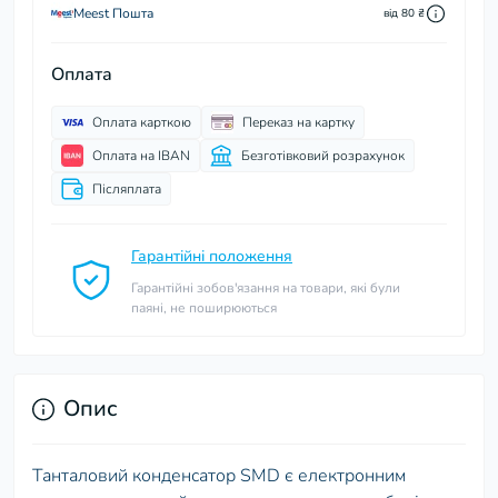
Meest Пошта
від 80 ₴
Оплата
Оплата карткою
Переказ на картку
Оплата на IBAN
Безготівковий розрахунок
Післяплата
Гарантійні положення
Гарантійні зобов'язання на товари, які були
паяні, не поширюються
Опис
Танталовий конденсатор SMD є електронним