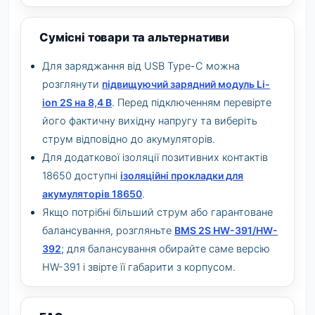
Сумісні товари та альтернативи
Для заряджання від USB Type-C можна
розглянути
підвищуючий зарядний модуль Li-
ion 2S на 8,4 В
. Перед підключенням перевірте
його фактичну вихідну напругу та виберіть
струм відповідно до акумуляторів.
Для додаткової ізоляції позитивних контактів
18650 доступні
ізоляційні прокладки для
акумуляторів 18650
.
Якщо потрібні більший струм або гарантоване
балансування, розгляньте
BMS 2S HW-391/HW-
392
; для балансування обирайте саме версію
HW-391 і звірте її габарити з корпусом.