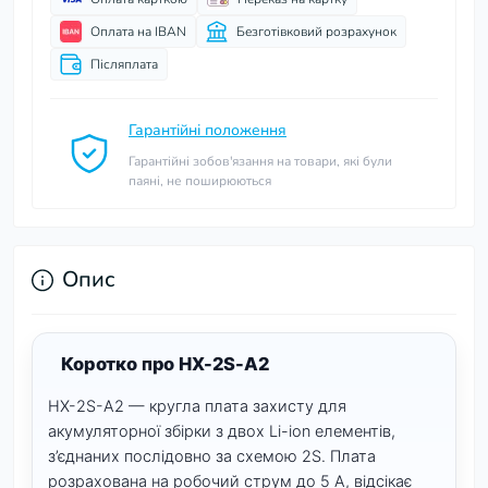
Оплата на IBAN
Безготівковий розрахунок
Післяплата
Гарантійні положення
Гарантійні зобов'язання на товари, які були
паяні, не поширюються
Опис
Коротко про HX-2S-A2
HX-2S-A2 — кругла плата захисту для
акумуляторної збірки з двох Li-ion елементів,
з’єднаних послідовно за схемою 2S. Плата
розрахована на робочий струм до 5 А, відсікає