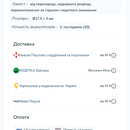
-Захист-:
від перезаряду, надмірного розряду,
перевантаження за струмом і короткого замикання
-Розміри-:
Ø17,5 × 3 мм
-Кількість акумуляторів-:
2, послідовно (2S)
Доставка
Новою Поштою у відділення та поштомати
від 80 ₴
ROZETKA Delivery
Фіксована 49грн
Укрпоштою у відділення по Україні
від 55 ₴
Meest Пошта
від 80 ₴
Оплата
Оплата карткою
Переказ на картку