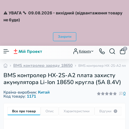
⚠️
УВАГА 🔧 09.08.2026
- вихідний (відвантаження товару
не буде)
Закрити
0
Клієнту
BMS контролер заряду 18650
BMS контролер HX-2S-A2 плата 
BMS контролер HX-2S-A2 плата захисту
акумулятора Li-Ion 18650 кругла (5A 8.4V)
Країна-виробник:
Китай
0
Код товару:
1171
Все про товар
Опис
Характеристики
Відгуки
П
0