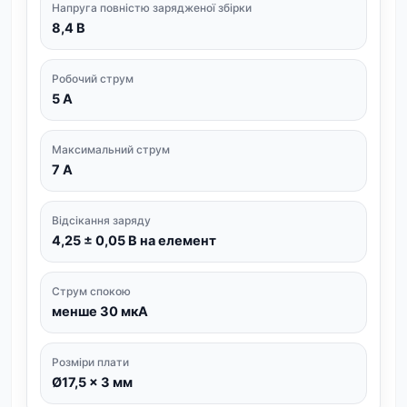
Напруга повністю зарядженої збірки
8,4 В
Робочий струм
5 А
Максимальний струм
7 А
Відсікання заряду
4,25 ± 0,05 В на елемент
Струм спокою
менше 30 мкА
Розміри плати
Ø17,5 × 3 мм