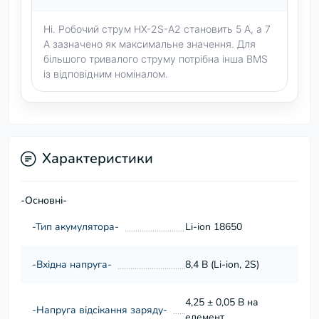
Ні. Робочий струм HX-2S-A2 становить 5 А, а 7
А зазначено як максимальне значення. Для
більшого тривалого струму потрібна інша BMS
із відповідним номіналом.
Характеристики
-Основні-
-Тип акумулятора-
Li-ion 18650
-Вхідна напруга-
8,4 В (Li-ion, 2S)
4,25 ± 0,05 В на
-Напруга відсікання заряду-
елемент