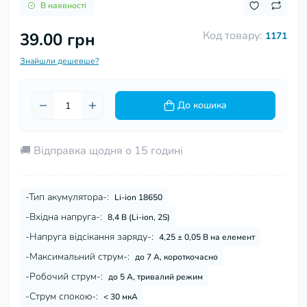
В наявності
Код товару:
39.00 грн
1171
Знайшли дешевше?
До кошика
🚚 Відправка щодня о 15 годині
-Тип акумулятора-:
Li-ion 18650
-Вхідна напруга-:
8,4 В (Li-ion, 2S)
-Напруга відсікання заряду-:
4,25 ± 0,05 В на елемент
-Максимальний струм-:
до 7 А, короткочасно
-Робочий струм-:
до 5 А, тривалий режим
-Струм спокою-:
< 30 мкА