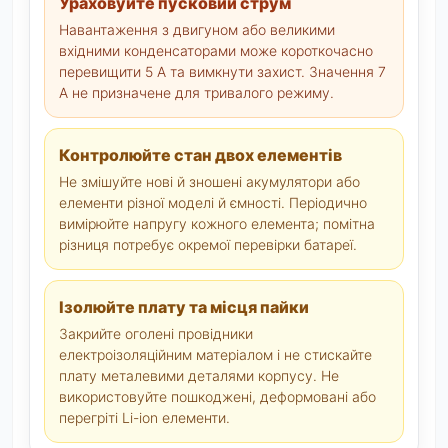
Ураховуйте пусковий струм
Навантаження з двигуном або великими
вхідними конденсаторами може короткочасно
перевищити 5 А та вимкнути захист. Значення 7
А не призначене для тривалого режиму.
Контролюйте стан двох елементів
Не змішуйте нові й зношені акумулятори або
елементи різної моделі й ємності. Періодично
вимірюйте напругу кожного елемента; помітна
різниця потребує окремої перевірки батареї.
Ізолюйте плату та місця пайки
Закрийте оголені провідники
електроізоляційним матеріалом і не стискайте
плату металевими деталями корпусу. Не
використовуйте пошкоджені, деформовані або
перегріті Li-ion елементи.