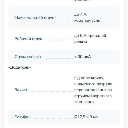
до 7 А,
-Максимальний струм-
короткочасно
до 5 А, тривалий
-Робочий струм-
режим
-Струм спокою-
< 30 мкА
-Додаткові-
від перезаряду,
надмірного розряду,
-Захист-
перевантаження за
струмом і короткого
замикання
-Розміри-
Ø17,5 × 3 мм