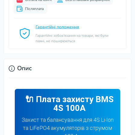
Післяплата
Гарантійні положення
Гарантійні зобов'язання на товари, які були
паяні, не поширюються
Опис
🔌 Плата захисту BMS
4
S
100A
Захист та балансування для 4S Li-Ion
та LiFePO4 акумуляторів з струмом