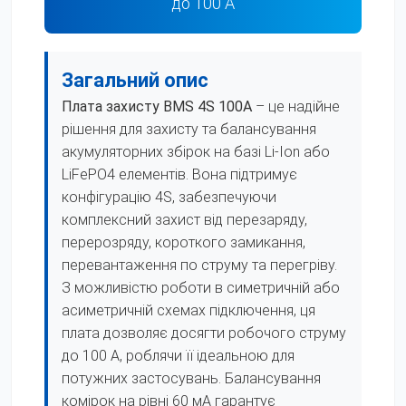
до 100 А
Загальний опис
Плата захисту BMS 4
S
100A
– це надійне
рішення для захисту та балансування
акумуляторних збірок на базі Li-Ion або
LiFePO4 елементів. Вона підтримує
конфігурацію 4S, забезпечуючи
комплексний захист від перезаряду,
перерозряду, короткого замикання,
перевантаження по струму та перегріву.
З можливістю роботи в симетричній або
асиметричній схемах підключення, ця
плата дозволяє досягти робочого струму
до 100 А, роблячи її ідеальною для
потужних застосувань. Балансування
комірок на рівні 60 мА гарантує