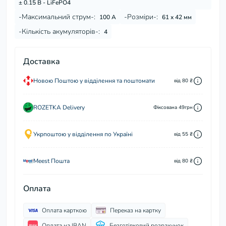
± 0.15 В - LiFePO4
-Максимальний струм-:
-Розміри-:
100 А
61 х 42 мм
-Кількість акумуляторів-:
4
Доставка
Новою Поштою у відділення та поштомати
від 80 ₴
ROZETKA Delivery
Фіксована 49грн
Укрпоштою у відділення по Україні
від 55 ₴
Meest Пошта
від 80 ₴
Оплата
Оплата карткою
Переказ на картку
Оплата на IBAN
Безготівковий розрахунок