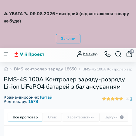
⚠️
УВАГА 🔧 09.08.2026
- вихідний (відвантаження товару
не буде)
Закрити
0
Клієнту
BMS контролер заряду 18650
BMS-4S 100A Контролер заряду
BMS-4S 100A Контролер заряду-розряду
Li-ion LiFePO4 батарей з балансуванням
Країна-виробник:
Китай
1
Код товару:
1578
Все про товар
Опис
Характеристики
Відгуки
П
1