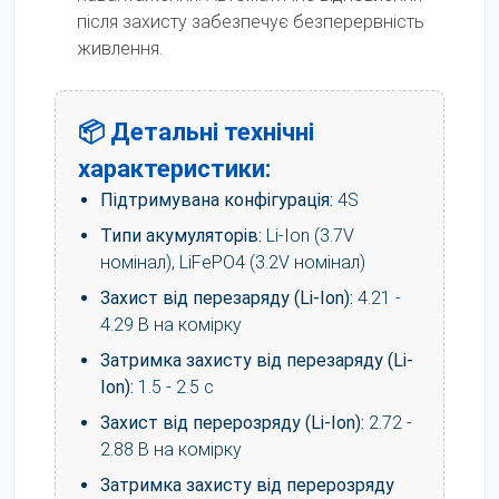
після захисту забезпечує безперервність
живлення.
📦 Детальні технічні
характеристики:
Підтримувана конфігурація:
4S
Типи акумуляторів:
Li-Ion (3.7V
номінал), LiFePO4 (3.2V номінал)
Захист від перезаряду (Li-Ion):
4.21 -
4.29 В на комірку
Затримка захисту від перезаряду (Li-
Ion):
1.5 - 2.5 с
Захист від перерозряду (Li-Ion):
2.72 -
2.88 В на комірку
Затримка захисту від перерозряду