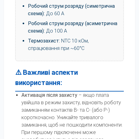
Робочий струм розряду (симетрична
схема):
До 60 А
Робочий струм розряду (асиметрична
схема):
До 100 А
Термозахист:
NTC 10 кОм,
спрацювання при ~60°C
⚠️ Важливі аспекти
використання:
Активація після захисту
– якщо плата
увійшла в режим захисту, відновіть роботу
замиканням контактів B- та C- (або P-)
короткочасно. Уникайте тривалого
замикання, щоб не пошкодити компоненти.
При першому підключенні може