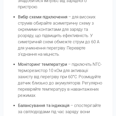
знадобитися імпульс від зарядного
пристрою.
Вибір схеми підключення
– для високих
струмів обирайте асиметричну схему з
окремими контактами для заряду та
розряду, що підвищить ефективність. У
симетричній схемі обмежте струм до 60 А
для уникнення перегріву. Перевірте
з'єднання на міцність.
Моніторинг температури
– підключіть NTC-
терморезистор 10 кОм для активації
захисту від перегріву при 60°C. Розміщуйте
датчик близько до акумуляторів. Регулярно
перевіряйте температуру в навантажених
режимах.
Балансування та індикація
– спостерігайте
за світлодіодами під час заряду: вони