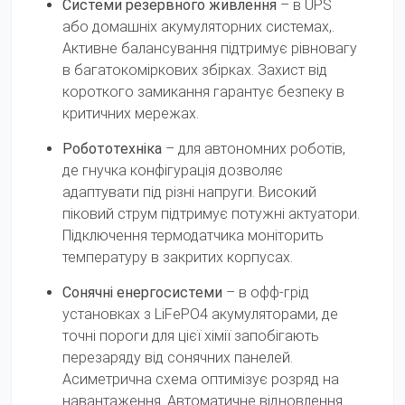
Системи резервного живлення
– в UPS
або домашніх акумуляторних системах,.
Активне балансування підтримує рівновагу
в багатокоміркових збірках. Захист від
короткого замикання гарантує безпеку в
критичних мережах.
Робототехніка
– для автономних роботів,
де гнучка конфігурація дозволяє
адаптувати під різні напруги. Високий
піковий струм підтримує потужні актуатори.
Підключення термодатчика моніторить
температуру в закритих корпусах.
Сонячні енергосистеми
– в офф-грід
установках з LiFePO4 акумуляторами, де
точні пороги для цієї хімії запобігають
перезаряду від сонячних панелей.
Асиметрична схема оптимізує розряд на
навантаження. Автоматичне відновлення