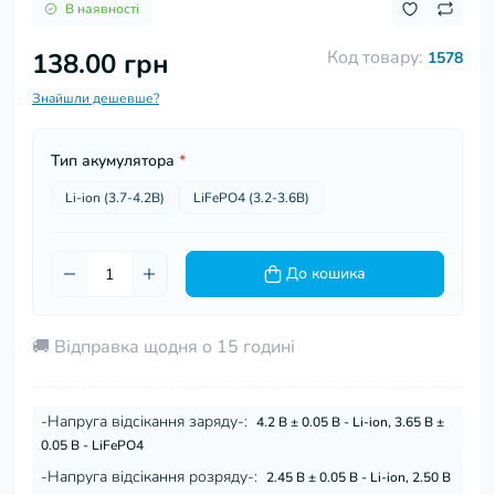
В наявності
Код товару:
138.00 грн
1578
Знайшли дешевше?
Тип акумулятора
*
Li-ion (3.7-4.2В)
LiFePO4 (3.2-3.6В)
До кошика
🚚 Відправка щодня о 15 годині
-Напруга відсікання заряду-:
4.2 В ± 0.05 В - Li-ion, 3.65 В ±
0.05 В - LiFePO4
-Напруга відсікання розряду-:
2.45 В ± 0.05 В - Li-ion, 2.50 В