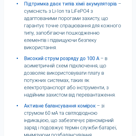
•
Підтримка двох типів хімії акумуляторів
–
сумісність з Li-Ion та LiFePO4 з
адаптованими порогами захисту, що
гарантує точне спрацювання для кожного
типу, запобігаючи пошкодженню
елементів і підвищуючи безпеку
використання.
•
Високий струм розряду до 100 А
– в
асиметричній схемі підключення, що
дозволяє використовувати плату в
потужних системах, таких як
електротранспорт або інструменти, з
надійним захистом від перевантаження.
•
Активне балансування комірок
– зі
струмом 60 мА та світлодіодною
індикацією, що забезпечує рівномірний
заряд і подовжує термін служби батареї,
мінімізуючи розбалансування.