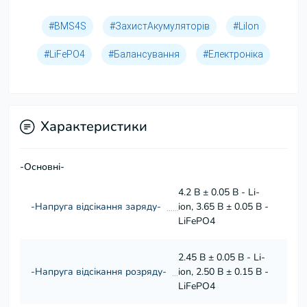
#BMS4S
#ЗахистАкумуляторів
#LiIon
#LiFePO4
#Балансування
#Електроніка
Характеристики
-Основні-
4.2 В ± 0.05 В - Li-
-Напруга відсікання заряду-
ion, 3.65 В ± 0.05 В -
LiFePO4
2.45 В ± 0.05 В - Li-
-Напруга відсікання розряду-
ion, 2.50 В ± 0.15 В -
LiFePO4