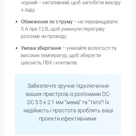
чорний – негативний, щоб запобігти виходу
з ладу.
Обмеження по струму
– не перевищувати
5 А при 12 В, щоб уникнути перегріву
роз’ємів чи проводу.
Умови зберігання
– уникайте вологості та
високих температур, щоб зберегти
цілісність ПВХ і контактів.
Забезпечте зручне підключення
ваших пристроїв із роз’ємами
DC-
DC 5.5 x 2.1 мм "мама" та "тато"! Їх
надійність і простота зроблять ваші
проекти ефективними.