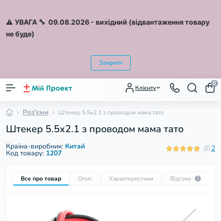
⚠️
УВАГА 🔧 09.08.2026
- вихідний (відвантаження товару
не буде)
Закрити
0
Клієнту
Роз'єми
Штекер 5.5х2.1 з проводом мама тато
Штекер 5.5х2.1 з проводом мама тато
Країна-виробник:
Китай
2
Код товару:
1207
Все про товар
Опис
Характеристики
Відгуки
П
2