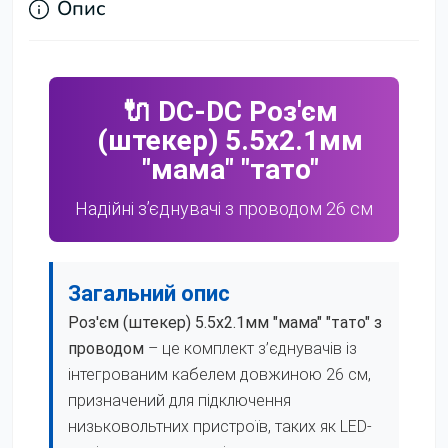
Опис
🔌
DC-
DC
Роз'єм
(штекер)
5.5x2.1мм
"мама" "тато"
Надійні з’єднувачі з проводом 26 см
Загальний опис
Роз'єм (штекер) 5.5x2.1мм "мама" "тато"
з
проводом
– це комплект з’єднувачів із
інтегрованим кабелем довжиною 26 см,
призначений для підключення
низьковольтних пристроїв, таких як LED-