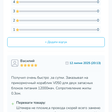
4
0
3
0
2
0
1
0
+ Додати відгук
Василий
12 липня 2025 (20:13)
Получил очень быстро ,за сутки. Заказывал на
прикормочный кораблик V050 для двух запасных
блоков питания 12000мач. Сопротивление жилы
0.3ом.
+
Переваги товару:
Штекера не плохие,а провода скорей всего заменю