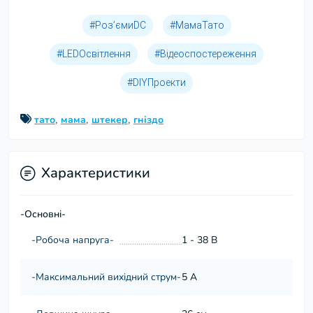
#Роз’ємиDC
#МамаТато
#LEDОсвітлення
#Відеоспостереження
#DIYПроекти
,
,
,
тато
мама
штекер
гніздо
Характеристики
-Основні-
-Робоча напруга-
1 - 38 В
-Максимальний вихідний струм-
5 А