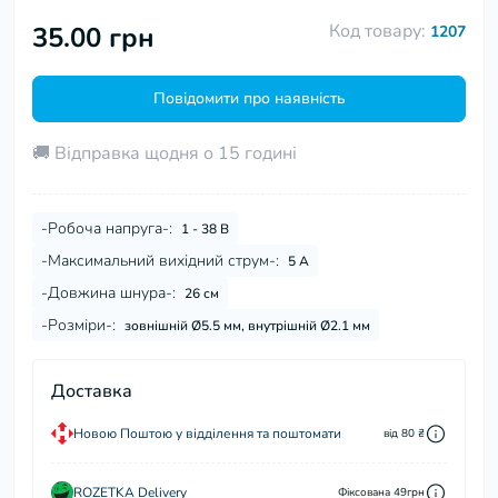
Код товару:
35.00 грн
1207
Повідомити про наявність
🚚 Відправка щодня о 15 годині
-Робоча напруга-:
1 - 38 В
-Максимальний вихідний струм-:
5 А
-Довжина шнура-:
26 см
-Розміри-:
зовнішній Ø5.5 мм, внутрішній Ø2.1 мм
Доставка
Новою Поштою у відділення та поштомати
від 80 ₴
ROZETKA Delivery
Фіксована 49грн