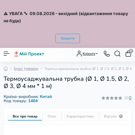
⚠️
УВАГА 🔧 09.08.2026
- вихідний (відвантаження товару
не буде)
Закрити
0
Клієнту
Інші товари
Термоусаджувальна трубка (Ø 1, Ø 1.5, Ø 2, Ø 3, Ø 4 м
Термоусаджувальна трубка (Ø 1, Ø 1.5, Ø 2,
Ø 3, Ø 4 мм * 1 м)
Країна-виробник:
Китай
0
Код товару:
1464
Все про товар
Опис
Характеристики
Відгуки
П
0