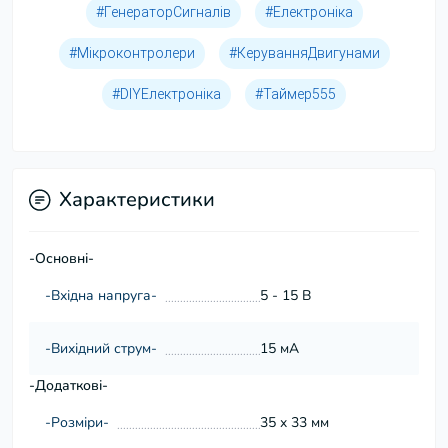
#ГенераторСигналів
#Електроніка
#Мікроконтролери
#КеруванняДвигунами
#DIYЕлектроніка
#Таймер555
Характеристики
-Основні-
-Вхідна напруга-
5 - 15 В
-Вихідний струм-
15 мА
-Додаткові-
-Розміри-
35 x 33 мм