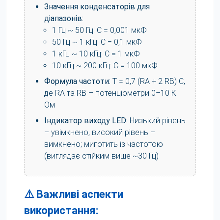
Значення конденсаторів для
діапазонів:
1 Гц ~ 50 Гц: C = 0,001 мкФ
50 Гц ~ 1 кГц: C = 0,1 мкФ
1 кГц ~ 10 кГц: C = 1 мкФ
10 кГц ~ 200 кГц: C = 100 мкФ
Формула частоти:
T = 0,7 (RA + 2 RB) C,
де RA та RB – потенціометри 0–10 К
Ом
Індикатор виходу LED:
Низький рівень
– увімкнено, високий рівень –
вимкнено; миготить із частотою
(виглядає стійким вище ~30 Гц)
⚠️ Важливі аспекти
використання: