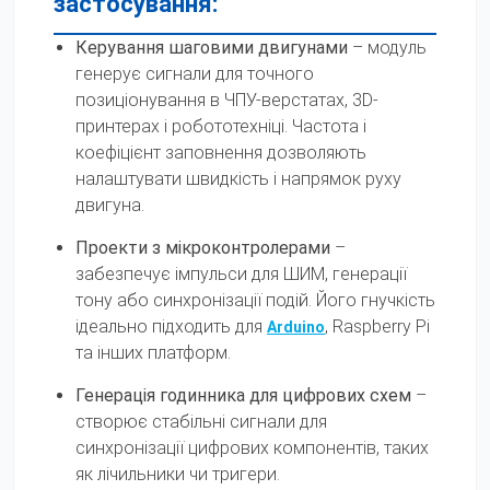
застосування:
Керування шаговими двигунами
– модуль
генерує сигнали для точного
позиціонування в ЧПУ-верстатах, 3D-
принтерах і робототехніці. Частота і
коефіцієнт заповнення дозволяють
налаштувати швидкість і напрямок руху
двигуна.
Проекти з мікроконтролерами
–
забезпечує імпульси для ШИМ, генерації
тону або синхронізації подій. Його гнучкість
ідеально підходить для
, Raspberry Pi
Arduino
та інших платформ.
Генерація годинника для цифрових схем
–
створює стабільні сигнали для
синхронізації цифрових компонентів, таких
як лічильники чи тригери.