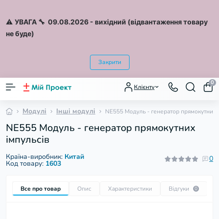
⚠️
УВАГА 🔧 09.08.2026
- вихідний (відвантаження товару
не буде)
Закрити
0
Клієнту
Модулі
Інші модулі
NE555 Модуль - генератор прямокутних 
NE555 Модуль - генератор прямокутних
імпульсів
Країна-виробник:
Китай
0
Код товару:
1603
Все про товар
Опис
Характеристики
Відгуки
П
0