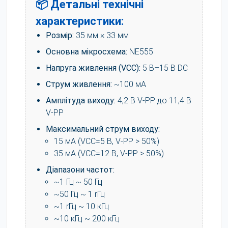
📦 Детальні технічні
характеристики:
Розмір:
35 мм × 33 мм
Основна мікросхема:
NE555
Напруга живлення (VCC):
5 В–15 В DC
Струм живлення:
~100 мА
Амплітуда виходу:
4,2 В V-PP до 11,4 В
V-PP
Максимальний струм виходу:
15 мА (VCC=5 В, V-PP > 50%)
35 мА (VCC=12 В, V-PP > 50%)
Діапазони частот:
~1 Гц ~ 50 Гц
~50 Гц ~ 1 rГц
~1 rГц ~ 10 кГц
~10 кГц ~ 200 кГц