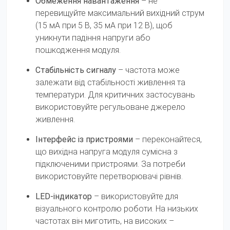
Обмеження навантаження
– не
перевищуйте максимальний вихідний струм
(15 мА при 5 В, 35 мА при 12 В), щоб
уникнути падіння напруги або
пошкодження модуля.
Стабільність сигналу
– частота може
залежати від стабільності живлення та
температури. Для критичних застосувань
використовуйте регульоване джерело
живлення.
Інтерфейс із пристроями
– переконайтеся,
що вихідна напруга модуля сумісна з
підключеними пристроями. За потреби
використовуйте перетворювачі рівнів.
LED-індикатор
– використовуйте для
візуального контролю роботи. На низьких
частотах він миготить, на високих –