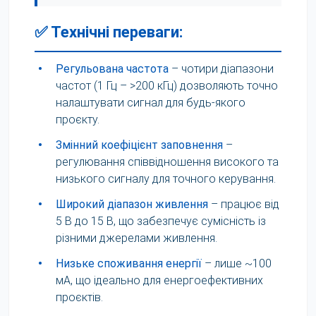
✅ Технічні переваги:
•
Регульована частота
– чотири діапазони
частот (1 Гц – >200 кГц) дозволяють точно
налаштувати сигнал для будь-якого
проєкту.
•
Змінний коефіцієнт заповнення
–
регулювання співвідношення високого та
низького сигналу для точного керування.
•
Широкий діапазон живлення
– працює від
5 В до 15 В, що забезпечує сумісність із
різними джерелами живлення.
•
Низьке споживання енергії
– лише ~100
мА, що ідеально для енергоефективних
проєктів.