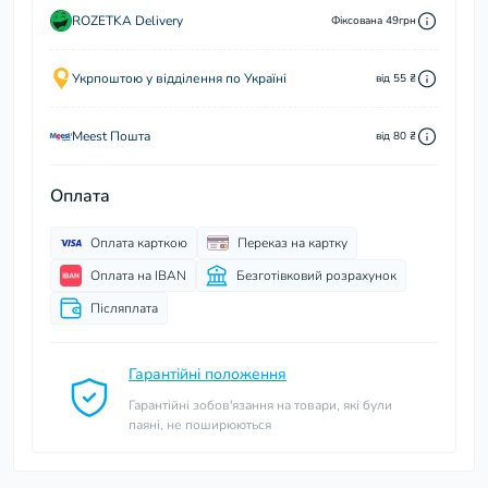
ROZETKA Delivery
Фіксована 49грн
Укрпоштою у відділення по Україні
від 55 ₴
Meest Пошта
від 80 ₴
Оплата
Оплата карткою
Переказ на картку
Оплата на IBAN
Безготівковий розрахунок
Післяплата
Гарантійні положення
Гарантійні зобов'язання на товари, які були
паяні, не поширюються