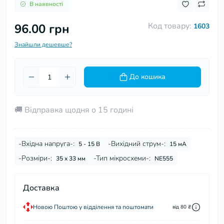
В наявності
Код товару:
96.00 грн
1603
Знайшли дешевше?
До кошика
🚚 Відправка щодня о 15 годині
-Вхідна напруга-:
-Вихідний струм-:
5 - 15 В
15 мА
-Розміри-:
-Тип мікросхеми-:
35 x 33 мм
NE555
Доставка
Новою Поштою у відділення та поштомати
від 80 ₴