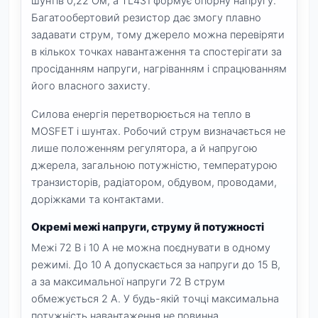
шунтів 0,22 Ом, а TL431 формує опорну напругу.
Багатообертовий резистор дає змогу плавно
задавати струм, тому джерело можна перевіряти
в кількох точках навантаження та спостерігати за
просіданням напруги, нагріванням і спрацюванням
його власного захисту.
Силова енергія перетворюється на тепло в
MOSFET і шунтах. Робочий струм визначається не
лише положенням регулятора, а й напругою
джерела, загальною потужністю, температурою
транзисторів, радіатором, обдувом, проводами,
доріжками та контактами.
Окремі межі напруги, струму й потужності
Межі 72 В і 10 А не можна поєднувати в одному
режимі. До 10 А допускається за напруги до 15 В,
а за максимальної напруги 72 В струм
обмежується 2 А. У будь-якій точці максимальна
потужність навантаження не повинна