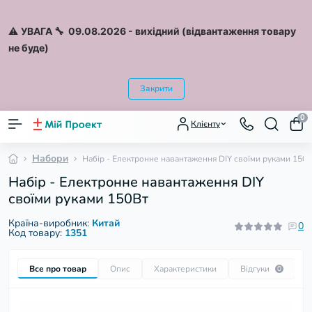
⚠️
УВАГА 🔧 09.08.2026
- вихідний (відвантаження товару
не буде)
Закрити
0
Клієнту
Набори
Набір - Електронне навантаження DIY своїми руками 150В
Набір - Електронне навантаження DIY
своїми руками 150Вт
Країна-виробник:
Китай
0
Код товару:
1351
Все про товар
Опис
Характеристики
Відгуки
П
0