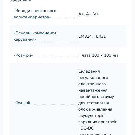
-Виводи зовнішнього
A+, A−, V+
вольтамперметра-
-Основні компоненти
LM324, TL431
керування-
-Розміри-
Плата 100 × 100 мм
Складання
регульованого
електронного
навантаження
постійного струму
-Функції-
для тестування
блоків живлення,
акумуляторів,
зарядних пристроїв
і DC-DC
перетворювачів.