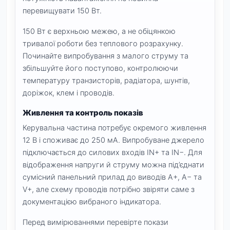
перевищувати 150 Вт.
150 Вт є верхньою межею, а не обіцянкою
тривалої роботи без теплового розрахунку.
Починайте випробування з малого струму та
збільшуйте його поступово, контролюючи
температуру транзисторів, радіатора, шунтів,
доріжок, клем і проводів.
Живлення та контроль показів
Керувальна частина потребує окремого живлення
12 В і споживає до 250 мА. Випробуване джерело
підключається до силових входів IN+ та IN−. Для
відображення напруги й струму можна під’єднати
сумісний панельний прилад до виводів A+, A− та
V+, але схему проводів потрібно звіряти саме з
документацією вибраного індикатора.
Перед вимірюваннями перевірте покази