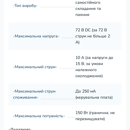
самостійного
-Тип виробу-
складання та
паяння
72 В DC (за 72 В
-Максимальна напруга-
струм не більше 2
А)
10 А (за напруги до
15 В; за умови
-Максимальний струм-
належного
охолодження)
-Максимальний струм
До 250 мА
споживання-
(керувальна плата)
150 Вт (гранична; не
-Максимальна потужність-
перевищувати)
-Додаткові-