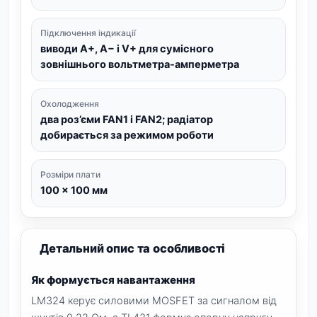
Підключення індикації
виводи A+, A− і V+ для сумісного
зовнішнього вольтметра-амперметра
Охолодження
два роз’єми FAN1 і FAN2; радіатор
добирається за режимом роботи
Розміри плати
100 × 100 мм
Детальний опис та особливості
Як формується навантаження
LM324 керує силовими MOSFET за сигналом від