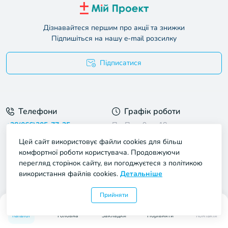
Дізнавайтеся першим про акції та знижки
Підпишіться на нашу e-mail розсилку
Підписатися
Умови угоди
Телефони
Графік роботи
+38(066)305-77-25
Пн-Пт: з 9 до 18
Сб: з 10 до 17
Цей сайт використовує файли cookies для більш
Нд: з 11 до 16
комфортної роботи користувача. Продовжуючи
перегляд сторінок сайту, ви погоджуєтеся з політикою
Наша адреса
використання файлів cookies.
Детальніше
Україна, тимчасово - доставка тільки Новою Поштою,
УкрПоштою, МістПошта, ROZETKA Delivery
Прийняти
0
0
E-mail
Каталог
Головна
Закладки
Порівняти
Контакти
info@myproject.com.ua