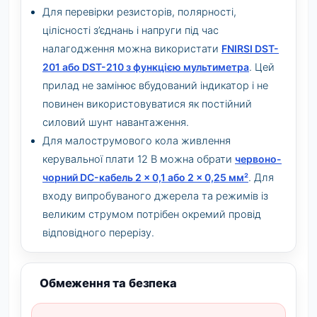
Для перевірки резисторів, полярності,
цілісності з’єднань і напруги під час
налагодження можна використати
FNIRSI DST-
201 або DST-210 з функцією мультиметра
. Цей
прилад не замінює вбудований індикатор і не
повинен використовуватися як постійний
силовий шунт навантаження.
Для малострумового кола живлення
керувальної плати 12 В можна обрати
червоно-
чорний DC-кабель 2 × 0,1 або 2 × 0,25 мм²
. Для
входу випробуваного джерела та режимів із
великим струмом потрібен окремий провід
відповідного перерізу.
Обмеження та безпека