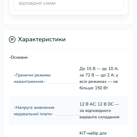
відповідної схеми.
Характеристики
-Основні-
До 15 В — до 10 А;
-Граничні режими
за 72 В — до 2 А; у
навантаження-
всіх режимах — не
більше 150 Вт
12 В AC; 12 В DC —
-Напруга живлення
за відповідного
керувальної плати-
варіанта складання
KIT-набір для