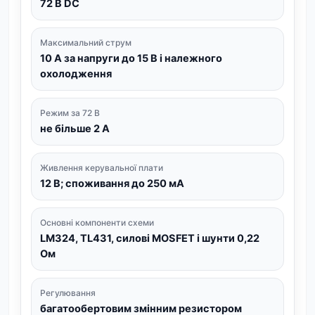
72 В DC
Максимальний струм
10 А за напруги до 15 В і належного
охолодження
Режим за 72 В
не більше 2 А
Живлення керувальної плати
12 В; споживання до 250 мА
Основні компоненти схеми
LM324, TL431, силові MOSFET і шунти 0,22
Ом
Регулювання
багатообертовим змінним резистором