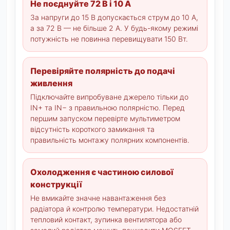
Не поєднуйте 72 В і 10 А
За напруги до 15 В допускається струм до 10 А,
а за 72 В — не більше 2 А. У будь-якому режимі
потужність не повинна перевищувати 150 Вт.
Перевіряйте полярність до подачі
живлення
Підключайте випробуване джерело тільки до
IN+ та IN− з правильною полярністю. Перед
першим запуском перевірте мультиметром
відсутність короткого замикання та
правильність монтажу полярних компонентів.
Охолодження є частиною силової
конструкції
Не вмикайте значне навантаження без
радіатора й контролю температури. Недостатній
тепловий контакт, зупинка вентилятора або