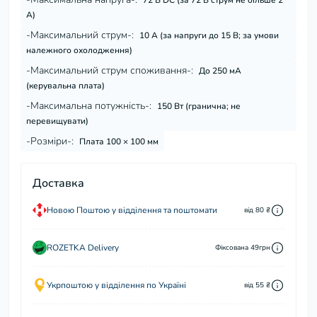
72 В DC (за 72 В струм не більше 2
А)
-Максимальний струм-:
10 А (за напруги до 15 В; за умови
належного охолодження)
-Максимальний струм споживання-:
До 250 мА
(керувальна плата)
-Максимальна потужність-:
150 Вт (гранична; не
перевищувати)
-Розміри-:
Плата 100 × 100 мм
Доставка
Новою Поштою у відділення та поштомати
від 80 ₴
ROZETKA Delivery
Фіксована 49грн
Укрпоштою у відділення по Україні
від 55 ₴