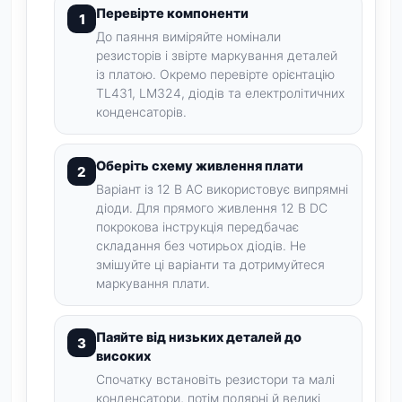
Перевірте компоненти
До паяння виміряйте номінали
резисторів і звірте маркування деталей
із платою. Окремо перевірте орієнтацію
TL431, LM324, діодів та електролітичних
конденсаторів.
Оберіть схему живлення плати
Варіант із 12 В AC використовує випрямні
діоди. Для прямого живлення 12 В DC
покрокова інструкція передбачає
складання без чотирьох діодів. Не
змішуйте ці варіанти та дотримуйтеся
маркування плати.
Паяйте від низьких деталей до
високих
Спочатку встановіть резистори та малі
конденсатори, потім полярні й великі