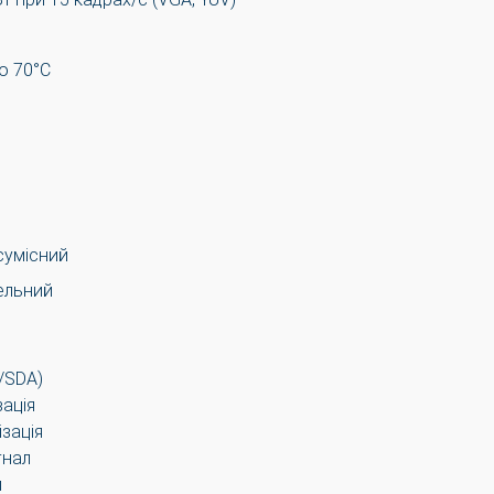
о 70°C
сумісний
ельний
L/SDA)
ація
зація
гнал
л