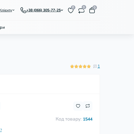
0
0
0
Клієнту
+38 (066) 305-77-25
ри
1
Код товару:
н
1544
?