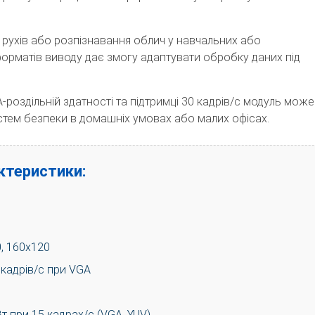
 рухів або розпізнавання облич у навчальних або
форматів виводу дає змогу адаптувати обробку даних під
-роздільній здатності та підтримці 30 кадрів/с модуль може
тем безпеки в домашніх умовах або малих офісах.
актеристики:
0, 160x120
кадрів/с при VGA
т при 15 кадрах/с (VGA, YUV)