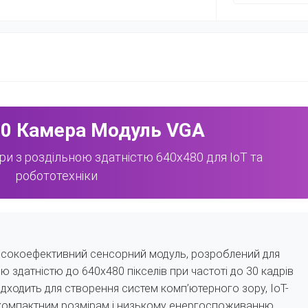
70 Камера Модуль VGA
и з роздільною здатністю 640x480 для IoT та
робототехніки
исокоефективний сенсорний модуль, розроблений для
 здатністю до 640x480 пікселів при частоті до 30 кадрів
підходить для створення систем комп’ютерного зору, IoT-
и компактним розмірам і низькому енергоспоживанню.