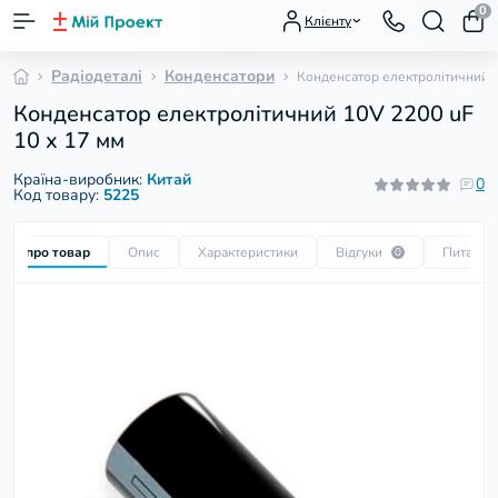
0
Клієнту
Радіодеталі
Конденсатори
Конденсатор електролітичний 1
Конденсатор електролітичний 10V 2200 uF
10 х 17 мм
Країна-виробник:
Китай
0
Код товару:
5225
Все про товар
Опис
Характеристики
Відгуки
Питання
0