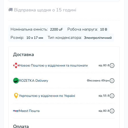
🚚 Відправка щодня о 15 годині
Номінальна ємність:
Робоча напруга:
2200 uF
10 В
Розмір:
Тип конденсатора:
10 х 17 мм
Электролітичний
Доставка
Новою Поштою у відділення та поштомати
від 80 ₴
ROZETKA Delivery
Фіксована 49грн
Укрпоштою у відділення по Україні
від 55 ₴
Meest Пошта
від 80 ₴
Оплата