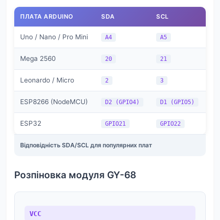
ПЛАТА ARDUINO
SDA
SCL
Uno / Nano / Pro Mini
A4
A5
Mega 2560
20
21
Leonardo / Micro
2
3
ESP8266 (NodeMCU)
D2 (GPIO4)
D1 (GPIO5)
ESP32
GPIO21
GPIO22
Відповідність SDA/SCL для популярних плат
Розпіновка модуля GY-68
VCC