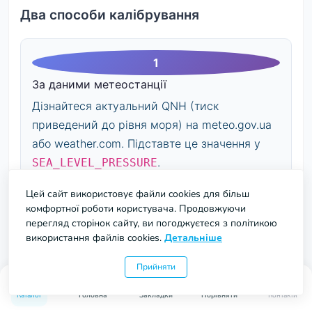
Два способи калібрування
За даними метеостанції
Дізнайтеся актуальний QNH (тиск
приведений до рівня моря) на meteo.gov.ua
або weather.com. Підставте це значення у
.
SEA_LEVEL_PRESSURE
Цей сайт використовує файли cookies для більш
комфортної роботи користувача. Продовжуючи
перегляд сторінок сайту, ви погоджуєтеся з політикою
використання файлів cookies.
Детальніше
За відомою висотою
Якщо знаєте точну висоту вашого
Прийняти
0
0
місцезнаходження — використайте
Каталог
Головна
Закладки
Порівняти
Контакти
bmp.readSealevelPressure(knownAltit