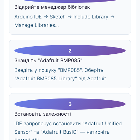
Відкрийте менеджер бібліотек
Arduino IDE → Sketch → Include Library →
Manage Libraries...
Знайдіть "Adafruit BMP085"
Введіть у пошуку "BMP085". Оберіть
"Adafruit BMP085 Library" від Adafruit.
Встановіть залежності
IDE запропонує встановити "Adafruit Unified
Sensor" та "Adafruit BusIO" — натисніть