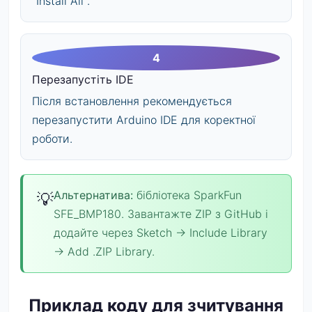
"Install All".
Перезапустіть IDE
Після встановлення рекомендується
перезапустити Arduino IDE для коректної
роботи.
Альтернатива:
бібліотека SparkFun
SFE_BMP180. Завантажте ZIP з GitHub і
додайте через Sketch → Include Library
→ Add .ZIP Library.
Приклад коду для зчитування