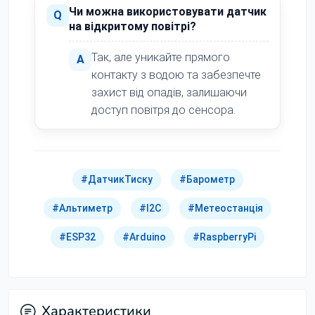
Чи можна використовувати датчик
Q
на відкритому повітрі?
Так, але уникайте прямого
A
контакту з водою та забезпечте
захист від опадів, залишаючи
доступ повітря до сенсора.
#ДатчикТиску
#Барометр
#Альтиметр
#I2C
#Метеостанція
#ESP32
#Arduino
#RaspberryPi
Характеристики