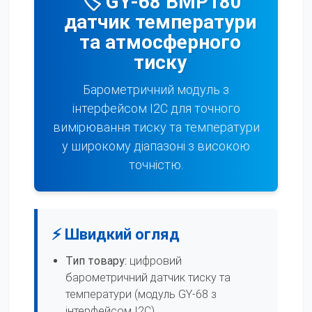
🏷️ GY-68 BMP180
датчик температури
та атмосферного
тиску
Барометричний модуль з
інтерфейсом I2C для точного
вимірювання тиску та температури
у широкому діапазоні з високою
точністю.
⚡ Швидкий огляд
Тип товару:
цифровий
барометричний датчик тиску та
температури (модуль GY-68 з
інтерфейсом I2C).