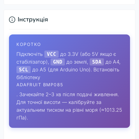
Інструкція
КОРОТКО
Підключіть
до 3.3V (або 5V якщо є
VCC
стабілізатор),
до землі,
до A4,
GND
SDA
до A5 (для Arduino Uno). Встановіть
SCL
бібліотеку
ADAFRUIT BMP085
. Зачекайте 2–3 хв після подачі живлення.
Для точної висоти — калібруйте за
актуальним тиском на рівні моря (≈1013.25
гПа).