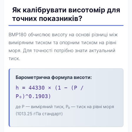
Як калібрувати висотомір для
точних показників?
BMP180 обчислює висоту на основі різниці між
виміряним тиском та опорним тиском на рівні
моря. Для точності потрібно знати актуальний
тиск.
Барометрична формула висоти:
h = 44330 × (1 − (P /
P₀)^0.1903)
де P — виміряний тиск, P₀ — тиск на рівні моря
(1013.25 гПа стандарт)