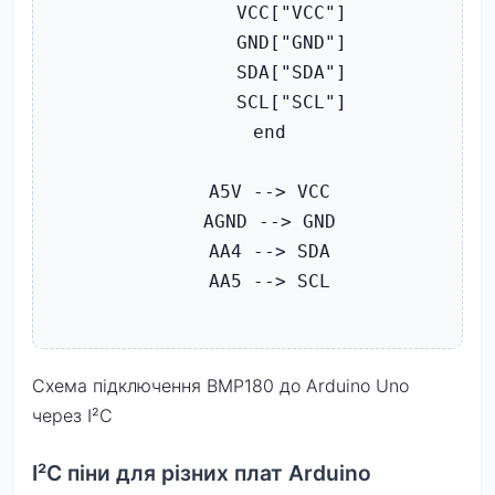
        VCC["VCC"]

        GND["GND"]

        SDA["SDA"]

        SCL["SCL"]

    end

    A5V --> VCC

    AGND --> GND

    AA4 --> SDA

    AA5 --> SCL

Схема підключення BMP180 до Arduino Uno
через I²C
I²C піни для різних плат Arduino