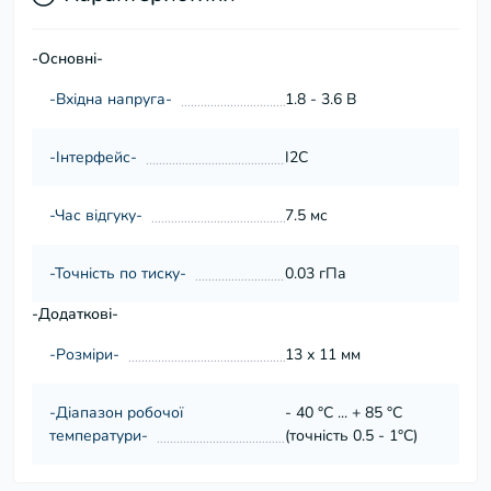
-Основні-
-Вхідна напруга-
1.8 - 3.6 В
-Інтерфейс-
I2C
-Час відгуку-
7.5 мс
-Точність по тиску-
0.03 гПа
-Додаткові-
-Розміри-
13 х 11 мм
-Діапазон робочої
- 40 °C ... + 85 °C
температури-
(точність 0.5 - 1°C)