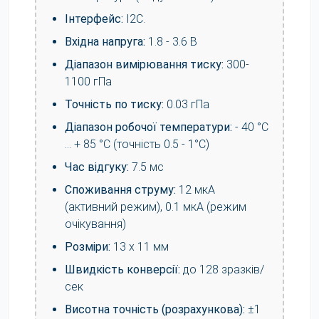
Інтерфейс:
I2C.
Вхідна напруга:
1.8 - 3.6 В
Діапазон вимірювання тиску:
300-
1100 гПа
Точність по тиску:
0.03 гПа
Діапазон робочої температури:
- 40 °C
... + 85 °C (точність 0.5 - 1°C)
Час відгуку:
7.5 мс
Споживання струму:
12 мкА
(активний режим), 0.1 мкА (режим
очікування)
Розміри:
13 х 11 мм
Швидкість конверсії:
до 128 зразків/
сек
Висотна точність (розрахункова):
±1