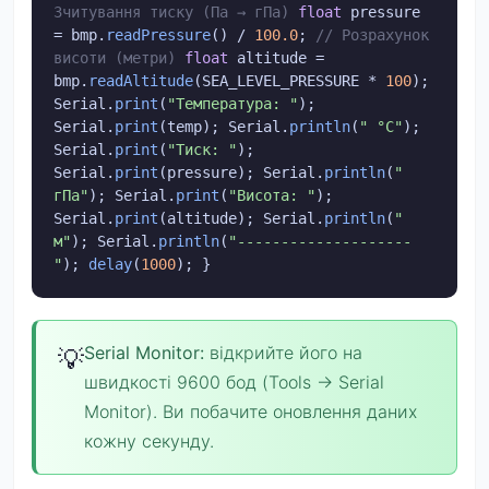
Зчитування тиску (Па → гПа)
float
pressure
= bmp.
readPressure
() /
100.0
;
// Розрахунок
висоти (метри)
float
altitude =
bmp.
readAltitude
(SEA_LEVEL_PRESSURE *
100
);
Serial.
print
(
"Температура: "
);
Serial.
print
(temp); Serial.
println
(
" °C"
);
Serial.
print
(
"Тиск: "
);
Serial.
print
(pressure); Serial.
println
(
"
гПа"
); Serial.
print
(
"Висота: "
);
Serial.
print
(altitude); Serial.
println
(
"
м"
); Serial.
println
(
"--------------------
"
);
delay
(
1000
); }
Serial Monitor:
відкрийте його на
швидкості 9600 бод (Tools → Serial
Monitor). Ви побачите оновлення даних
кожну секунду.