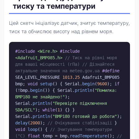
тиску та температури
Цей скетч ініціалізує датчик, зчитує температуру,
тиск та обчислює висоту над рівнем моря.
#include
<Wire.h>
#include
<Adafruit_BMP085.h>
// Тиск на рівні моря
для вашої місцевості (гПа)
// Дізнайтеся
актуальне значення на meteo.gov.ua
#define
SEA_LEVEL_PRESSURE
1013.25
Adafruit_BMP085
bmp;
void
setup
() { Serial.
begin
(
9600
);
if
(!bmp.
begin
()) { Serial.
println
(
"Помилка:
BMP180 не знайдено!"
);
Serial.
println
(
"Перевірте підключення
SDA/SCL"
);
while
(
1
) {} }
Serial.
println
(
"BMP180 готовий до роботи"
);
delay
(
2000
);
// Очікування стабілізації
}
void
loop
() {
// Зчитування температури
(°C)
float
temp = bmp.
readTemperature
();
//