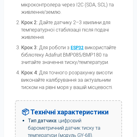
мікроконтролера через I2C (SDA, SCL) та
живлення/землю.
Крок 2:
Дайте датчику 2–3 хвилини для
температурної стабілізації після подачі
живлення.
Крок 3:
Для роботи з
використайте
ESP32
бібліотеку Adafruit BMP085/BMP180 та
зчитайте значення тиску/температури.
Крок 4:
Для точного розрахунку висоти
виконайте калібрування за актуальним
тиском на рівні моря у вашій місцевості.
📦 Технічні характеристики
Тип датчика:
цифровий
барометричний датчик тиску та
температури (модуль GY-68).