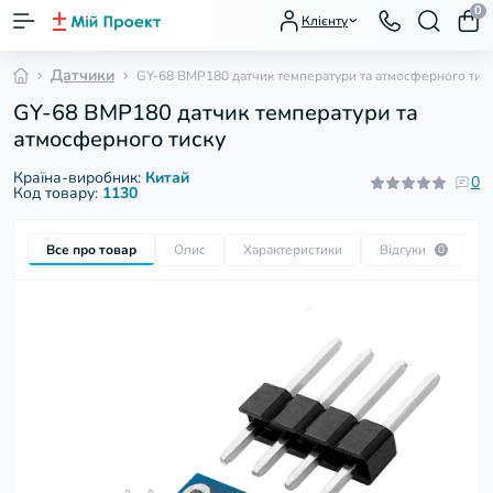
0
Клієнту
Датчики
GY-68 BMP180 датчик температури та атмосферного тис
GY-68 BMP180 датчик температури та
атмосферного тиску
Країна-виробник:
Китай
0
Код товару:
1130
Все про товар
Опис
Характеристики
Відгуки
П
0