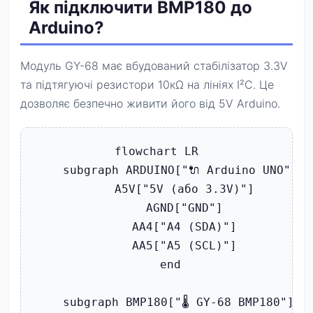
Як підключити BMP180 до
Arduino?
Модуль GY-68 має вбудований стабілізатор 3.3V
та підтягуючі резистори 10кΩ на лініях I²C. Це
дозволяє безпечно живити його від 5V Arduino.
flowchart LR

    subgraph ARDUINO["🔌 Arduino UNO"]

        A5V["5V (або 3.3V)"]

        AGND["GND"]

        AA4["A4 (SDA)"]

        AA5["A5 (SCL)"]

    end

    subgraph BMP180["🌡️ GY-68 BMP180"]
