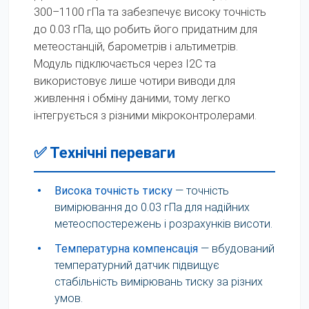
300–1100 гПа та забезпечує високу точність
до 0.03 гПа, що робить його придатним для
метеостанцій, барометрів і альтиметрів.
Модуль підключається через I2C та
використовує лише чотири виводи для
живлення і обміну даними, тому легко
інтегрується з різними мікроконтролерами.
✅ Технічні переваги
•
Висока точність тиску
— точність
вимірювання до 0.03 гПа для надійних
метеоспостережень і розрахунків висоти.
•
Температурна компенсація
— вбудований
температурний датчик підвищує
стабільність вимірювань тиску за різних
умов.