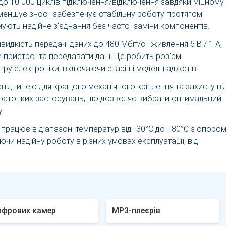
до 10 000 циклів підключення/відключення завдяки міцному
зменшує знос і забезпечує стабільну роботу протягом
ують надійне з'єднання без частої заміни компонентів.
идкість передачі даних до 480 Мбіт/с і живлення 5 В / 1 А,
пристрої та передавати дані. Це робить роз'єм
ру електроніки, включаючи старіші моделі гаджетів.
спідницею для кращого механічного кріплення та захисту ві
льтратонких застосувань, що дозволяє вибрати оптимальний
.
працює в діапазоні температур від -30°C до +80°C з опоро
ючи надійну роботу в різних умовах експлуатації, від
ифрових камер
MP3-плеєрів