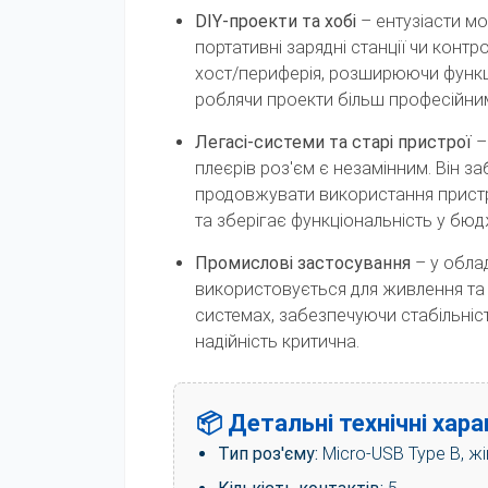
DIY-проекти та хобі
– ентузіасти мо
портативні зарядні станції чи конт
хост/периферія, розширюючи функці
роблячи проекти більш професійни
Легасі-системи та старі пристрої
–
плеєрів роз'єм є незамінним. Він з
продовжувати використання пристр
та зберігає функціональність у бю
Промислові застосування
– у облад
використовується для живлення та д
системах, забезпечуючи стабільніст
надійність критична.
📦 Детальні технічні хар
Тип роз'єму:
Micro-USB Type B, ж