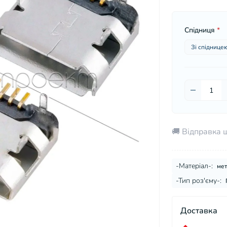
Спідниця
*
Зі спіднице
🚚 Відправка 
-Матеріал-:
мет
-Тип роз'єму-:
Доставка