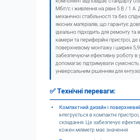
компонент відповідає стандарту US
Мбіт/с і живлення на рівні 5 В / 1 А
механічної стабільності та без спі
якісних матеріалів, що гарантує дов
ідеально підходить для ремонту та 
камери та периферійні пристрої, де 
поверхневому монтажу і ширині 5,9 м
забезпечуючи ефективну роботу в 
допомагає підтримувати сумісність
універсальним рішенням для ентузіа
✅ Технічні переваги:
•
Компактний дизайн і поверхневи
інтегрується в компактні пристро
складання. Це забезпечує ефектив
кожен міліметр має значення.