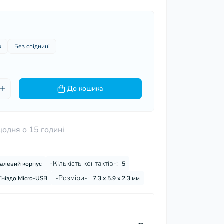
ю
Без спідниці
До кошика
щодня о 15 годині
-Кількість контактів-:
алевий корпус
5
-Розміри-:
Гніздо Micro-USB
7.3 х 5.9 х 2.3 мм