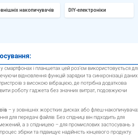
внішніх накопичувачів
DIY-електроніки
осування:
 у смартфонах і планшетах цей роз'єм використовується дл
чуючи відновлення функцій зарядки та синхронізації даних
 пристроїв з високою вібрацією, де потрібна додаткова
овити роботу гаджета без значних витрат, подовжуючи
оїв
– у зовнішніх жорстких дисках або флеш-накопичувача
ня для передачі файлів. Без спідниці він підходить для
межений, а з спідницею – для промислових застосувань з
роцес збірки та підвищує надійність кінцевого продукту.