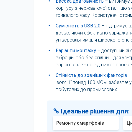
•
Висока довговічність
– витримує 
корпусу з нержавіючої сталі, що 
тривалого часу. Користувачі отрим
•
Сумісність з USB 2.0
– підтримує шв
дозволяючи ефективно заряджати 
універсальним для широкого спект
•
Варіанти монтажу
– доступний зі 
вібрацій, або без спідниці для у
варіант залежно від вимог проекту
•
Стійкість до зовнішніх факторів
– 
ізоляції понад 100 МОм, забезпечу
побутових до промислових.
🔧 Ідеальне рішення для:
Ремонту смартфонів
Ц