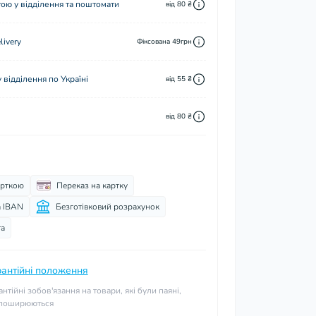
ю у відділення та поштомати
від 80 ₴
ivery
Фіксована 49грн
відділення по Україні
від 55 ₴
від 80 ₴
арткою
Переказ на картку
а IBAN
Безготівковий розрахунок
та
рантійні положення
антійні зобов'язання на товари, які були паяні,
 поширюються