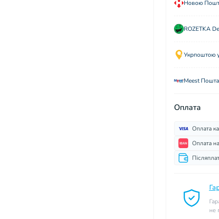
Новою Пошто
ROZETKA Del
Укрпоштою у 
Meest Пошта
Оплата
Оплата к
Оплата н
Післяпла
Га
Гар
не