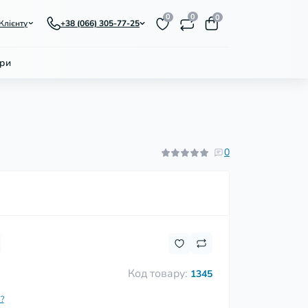
0
0
0
Клієнту
+38 (066) 305-77-25
ри
0
Код товару:
1345
?