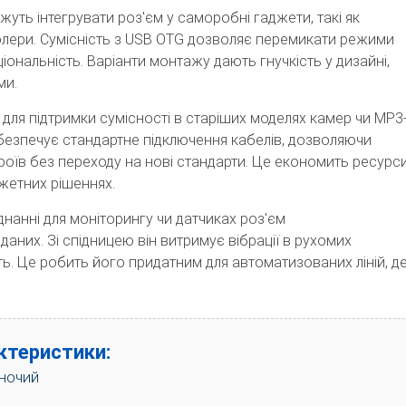
жуть інтегрувати роз'єм у саморобні гаджети, такі як
ролери. Сумісність з USB OTG дозволяє перемикати режими
ональність. Варіанти монтажу дають гнучкість у дизайні,
ми.
 для підтримки сумісності в старіших моделях камер чи MP3
абезпечує стандартне підключення кабелів, дозволяючи
оїв без переходу на нові стандарти. Це економить ресурс
джетних рішеннях.
нанні для моніторингу чи датчиках роз'єм
аних. Зі спідницею він витримує вібрації в рухомих
ь. Це робить його придатним для автоматизованих ліній, д
актеристики:
іночий