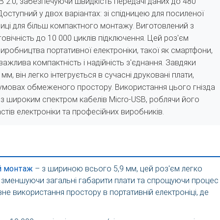
B 2.0, забезпечуючи швидкість передачі даних до 480
. Доступний у двох варіантах: зі спідницею для посиленої
дниці для більш компактного монтажу. Виготовлений з
говічність до 10 000 циклів підключення. Цей роз'єм
виробництва портативної електроніки, такої як смартфони,
важлива компактність і надійність з'єднання. Завдяки
м, він легко інтегрується в сучасні друковані плати,
умовах обмеженого простору. Використання цього гнізда
 з широким спектром кабелів Micro-USB, роблячи його
стів електроніки та професійних виробників.
й монтаж
– з шириною всього 5,9 мм, цей роз'єм легко
ї, зменшуючи загальні габарити плати та спрощуючи процес
не використання простору в портативній електроніці, де