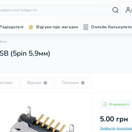
Радіодеталі
Відгуки про магазин
Онлайн Калькулято
,9мм)
SB (5pin 5,9мм)
истики
Відгуки
Питання
0
0
В наявності
5.00 грн
Знайшли дешевше