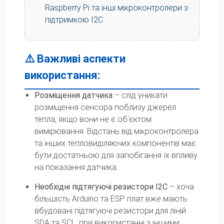
Raspberry Pi та інші мікроконтролери з
підтримкою I2C
⚠️ Важливі аспекти
використання:
Розміщення датчика
– слід уникати
розміщення сенсора поблизу джерел
тепла, якщо вони не є об'єктом
вимірювання. Відстань від мікроконтролера
та інших тепловиділяючих компонентів має
бути достатньою для запобігання їх впливу
на показання датчика.
Необхідні підтягуючі резистори I2C
– хоча
більшість Arduino та ESP плат вже мають
вбудовані підтягуючі резистори для ліній
SDA та SCL, при використанні з іншими