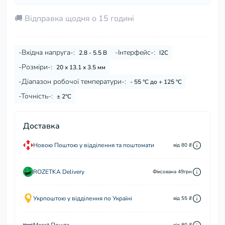
🚚 Відправка щодня о 15 годині
-Вхідна напруга-:
-Інтерфейс-:
2.8 - 5.5 В
I2C
-Розміри-:
20 х 13.1 х 3.5 мм
-Діапазон робочої температури-:
- 55 °C до + 125 °C
-Точність-:
± 2°C
Доставка
Новою Поштою у відділення та поштомати
від 80 ₴
ROZETKA Delivery
Фіксована 49грн
Укрпоштою у відділення по Україні
від 55 ₴
від 80 ₴