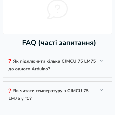
FAQ (часті запитання)
?
Як підключити кілька CJMCU 75 LM75
до одного Arduino?
?
Як читати температуру з CJMCU 75
LM75 у °C?