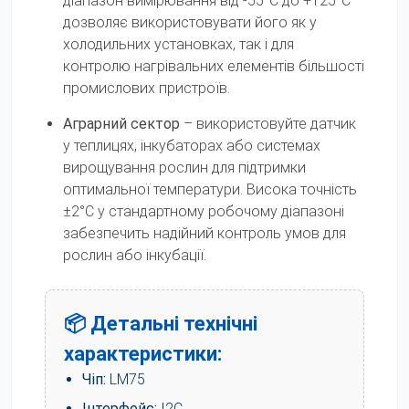
діапазон вимірювання від -55°C до +125°C
дозволяє використовувати його як у
холодильних установках, так і для
контролю нагрівальних елементів більшості
промислових пристроїв.
Аграрний сектор
– використовуйте датчик
у теплицях, інкубаторах або системах
вирощування рослин для підтримки
оптимальної температури. Висока точність
±2°C у стандартному робочому діапазоні
забезпечить надійний контроль умов для
рослин або інкубації.
📦 Детальні технічні
характеристики:
Чіп:
LM75
Інтерфейс:
I2C