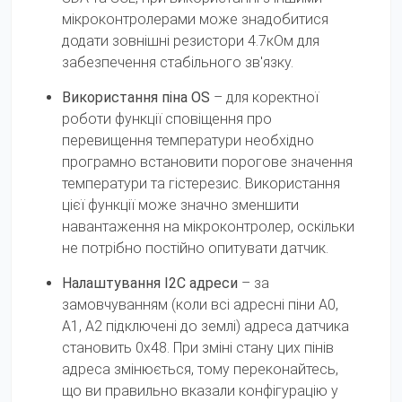
мікроконтролерами може знадобитися
додати зовнішні резистори 4.7кОм для
забезпечення стабільного зв'язку.
Використання піна OS
– для коректної
роботи функції сповіщення про
перевищення температури необхідно
програмно встановити порогове значення
температури та гістерезис. Використання
цієї функції може значно зменшити
навантаження на мікроконтролер, оскільки
не потрібно постійно опитувати датчик.
Налаштування I2C адреси
– за
замовчуванням (коли всі адресні піни A0,
A1, A2 підключені до землі) адреса датчика
становить 0x48. При зміні стану цих пінів
адреса змінюється, тому переконайтесь,
що ви правильно вказали конфігурацію у