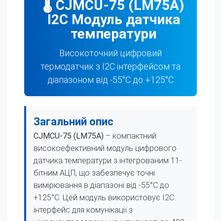
🌡️ CJMCU-75 (LM75A)
I2C Модуль датчика
температури
Високоточний цифровий
термодатчик з I2C інтерфейсом та
діапазоном від -55°C до +125°C
Загальний опис
CJMCU-75 (LM75A)
– компактний
високоефективний модуль цифрового
датчика температури з інтегрованим 11-
бітним АЦП, що забезпечує точні
вимірювання в діапазоні від -55°C до
+125°C. Цей модуль використовує I2C
інтерфейс для комунікації з