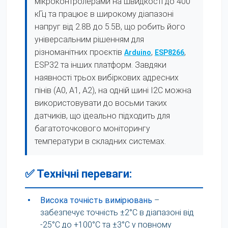
мікроконтролерами на швидкості до 400
кГц та працює в широкому діапазоні
напруг від 2.8В до 5.5В, що робить його
універсальним рішенням для
різноманітних проєктів
,
,
Arduino
ESP8266
ESP32 та інших платформ. Завдяки
наявності трьох вибіркових адресних
пінів (A0, A1, A2), на одній шині I2C можна
використовувати до восьми таких
датчиків, що ідеально підходить для
багатоточкового моніторингу
температури в складних системах.
✅ Технічні переваги:
•
Висока точність вимірювань
–
забезпечує точність ±2°C в діапазоні від
-25°C до +100°C та ±3°C у повному