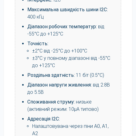
Максимальна швидкість шини I2C:
400 кГц
Діапазон робочих температур:
від
-55°C до +125°C
Точність:
±2°C від -25°C до +100°C
±3°C у повному діапазоні від -55°C
до +125°C
Роздільна здатність:
11 біт (0.5°C)
Діапазон напруги живлення:
від 2.8В
до 5.5В
Споживання струму:
низьке
(активний режим: 10μA типово)
Адресація I2C:
Налаштовувана через піни A0, A1,
A2