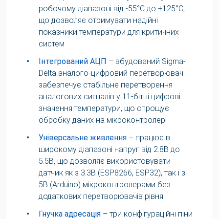
робочому діапазоні від -55°C до +125°C,
що дозволяє отримувати надійні
показники температури для критичних
систем
•
Інтегрований АЦП
– вбудований Sigma-
Delta аналого-цифровий перетворювач
забезпечує стабільне перетворення
аналогових сигналів у 11-бітні цифрові
значення температури, що спрощує
обробку даних на мікроконтролері
•
Універсальне живлення
– працює в
широкому діапазоні напруг від 2.8В до
5.5В, що дозволяє використовувати
датчик як з 3.3В (ESP8266, ESP32), так і з
5В (Arduino) мікроконтролерами без
додаткових перетворювачів рівня
•
Гнучка адресація
– три конфігураційні піни