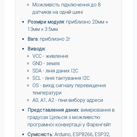
Можливість підключення до 8
датчиків на одній шині
Розміри модуля:
приблизно 20мм ×
13мм × 3.5мм
Вага:
приблизно 2г
Виводи:
VCC - живлення
GND - земля
SDA - лінія даних I2C
SCL - лінія тактування I2C
OS - вихід сигналу перевищення
температури
A0, A1, A2 - піни вибору адреси
Представлення даних:
вимірювання в
градусах Цельсія з можливістю
програмної конвертації у Фаренгейт
Сумісність:
Arduino, ESP8266, ESP32,