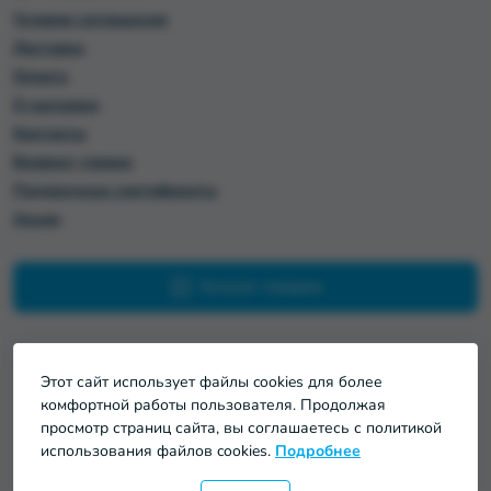
Условия соглашения
Доставка
Оплата
О магазине
Контакты
Возврат товара
Подарочные сертификаты
Акции
Каталог товаров
Этот сайт использует файлы cookies для более
комфортной работы пользователя. Продолжая
просмотр страниц сайта, вы соглашаетесь с политикой
использования файлов cookies.
Подробнее
Мій Проект © 2026