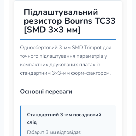
Підлаштувальний
резистор Bourns TC33
[SMD 3×3 мм]
Однообертовий 3‑мм SMD Trimpot для
точного підлаштування параметрів у
компактних друкованих платах із
стандартним 3×3‑мм форм‑фактором.
Основні переваги
Стандартний 3‑мм посадковий
слід
Габарит 3 мм відповідає