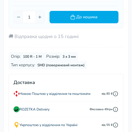
До кошика
🚚 Відправка щодня о 15 годині
Опір:
Розмір:
100 R - 1 М
3 х 3 мм
Тип корпусу:
SMD (поверхневий монтаж)
Доставка
Новою Поштою у відділення та поштомати
від 80 ₴
ROZETKA Delivery
Фіксована 49грн
Укрпоштою у відділення по Україні
від 55 ₴