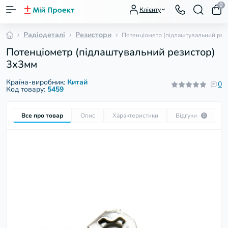
0
Клієнту
Радіодеталі
Резистори
Потенціометр (підлаштувальний рез
Потенціометр (підлаштувальний резистор)
3х3мм
Країна-виробник:
Китай
0
Код товару:
5459
Все про товар
Опис
Характеристики
Відгуки
П
0