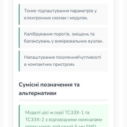
Тонке підлаштування параметрів у
електронних схемах і модулях.
Калібрування порогів, зміщень та
балансувань у вимірювальних вузлах.
Налаштування посилення/чутливості
в компактних пристроях.
Сумісні позначення та
альтернативи
Моделі цієї ж серії TC33X‑1 та
TC33X‑2 з відповідними номіналами
опору мають той самий 3‑мм SMD