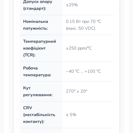
Допуск опору
±25%
(стандарт):
Номінальна
0.15 Вт при 70 °C
потужність:
(макс. 50 VDC)
Температурний
коефіцієнт
±250 ppm/°C
(TCR):
Робоча
−40 °C … +100 °C
температура:
Кут
270° ± 20°
регулювання:
CRV
(нестабільність
≤ 5%
контакту):