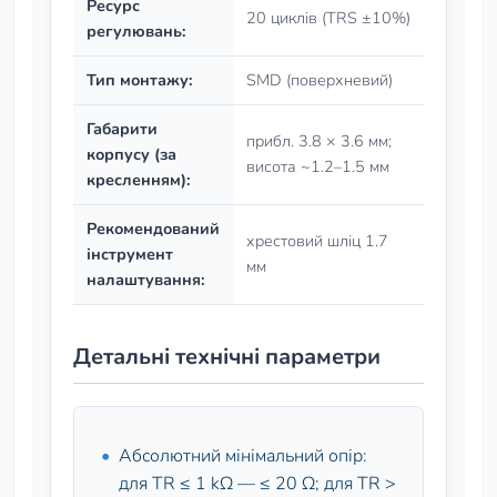
Ресурс
20 циклів (TRS ±10%)
регулювань:
Тип монтажу:
SMD (поверхневий)
Габарити
прибл. 3.8 × 3.6 мм;
корпусу (за
висота ~1.2–1.5 мм
кресленням):
Рекомендований
хрестовий шліц 1.7
інструмент
мм
налаштування:
Детальні технічні параметри
Абсолютний мінімальний опір:
для TR ≤ 1 kΩ — ≤ 20 Ω; для TR >