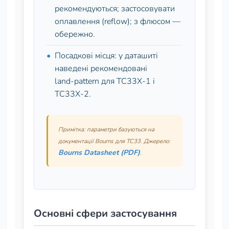
рекомендуються; застосовувати
оплавлення (reflow); з флюсом —
обережно.
Посадкові місця: у даташиті
наведені рекомендовані
land‑pattern для TC33X‑1 і
TC33X‑2.
Примітка: параметри базуються на
документації Bourns для TC33. Джерело:
Bourns Datasheet (PDF)
.
Основні сфери застосування