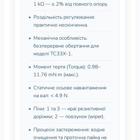
1 kΩ — ≤ 2% від повного опору.
Роздільність регулювання:
практично нескінченна.
Механічна особливість:
безперервне обертання для
моделі TC33X‑1.
Момент тертя (Torque): 0.98–
11.76 mN·m (макс.).
Статичне осьове навантаження
на вал: < 4.9 N.
Піни: 1 та 3 — краї резистивної
доріжки; 2 — повзунок (wiper).
Процесні застереження: водне
очищення та проточна пайка не