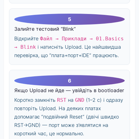
Залийте тестовий “Blink”
Відкрийте
Файл → Приклади → 01.Basics
і натисніть Upload. Це найшвидша
→ Blink
перевірка, що “плата+порт+IDE” працюють.
Якщо Upload не йде — увійдіть в bootloader
Коротко замкніть
на
(1–2 с) і одразу
RST
GND
повторіть Upload. На деяких платах
допомагає “подвійний Reset” (двічі швидко
RST→GND) — порт може з’являтися на
короткий час, це нормально.