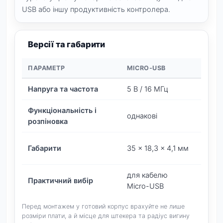
USB або іншу продуктивність контролера.
Версії та габарити
ПАРАМЕТР
MICRO-USB
TYPE-
Напруга та частота
5 В / 16 МГц
5 В / 
Функціональність і
однакові
однак
розпіновка
38,7 ×
Габарити
35 × 18,3 × 4,1 мм
мм
для кабелю
для к
Практичний вибір
Micro-USB
Type-
Перед монтажем у готовий корпус врахуйте не лише
розміри плати, а й місце для штекера та радіус вигину