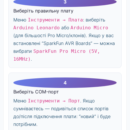
Виберіть правильну плату
Меню
: виберіть
Інструменти → Плата
або
Arduino Leonardo
Arduino Micro
(для більшості Pro Micro/клонів). Якщо у вас
встановлені “SparkFun AVR Boards” — можна
вибрати
SparkFun Pro Micro (5V,
.
16MHz)
Виберіть COM-порт
Меню
. Якщо
Інструменти → Порт
сумніваєтесь — подивіться список портів
до/після підключення плати: “новий” і буде
потрібним.