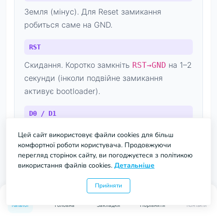
Земля (мінус). Для Reset замикання
робиться саме на GND.
RST
Скидання. Коротко замкніть
на 1–2
RST→GND
секунди (інколи подвійне замикання
активує bootloader).
D0 / D1
Serial UART:
,
.
D0 = RX
D1 = TX
Цей сайт використовує файли cookies для більш
комфортної роботи користувача. Продовжуючи
D2 / D3
перегляд сторінок сайту, ви погоджуєтеся з політикою
використання файлів cookies.
Детальніше
I2C:
,
.
D2 = SDA
D3 = SCL
Прийняти
0
0
Каталог
Головна
Закладки
Порівняти
Контакти
Не плутайте RAW та VCC.
RAW —