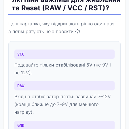
та Reset (RAW / VCC / RST)?
Це шпаргалка, яку відкривають рівно один раз…
а потім рятують нею проєкти 🙂
VCC
Подавайте
тільки стабілізовані 5V
(не 9V і
не 12V).
RAW
Вхід на стабілізатор плати: зазвичай 7–12V
(краще ближче до 7–9V для меншого
нагріву).
GND