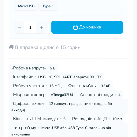
MicroUSB
Type-C
До кошика
🚚 Відправка щодня о 15 годині
-Робоча напруга-:
5 В
-Інтерфейс-:
USB, I²C, SPI, UART; апаратні RX і TX
-Робоча частота-:
-Флеш-пам'ять-:
16 МГц
32 кБ
-Мікроконтролер-:
-Аналогові входи-:
ATmega32U4
4
-Цифрові входи-:
12 (можуть працювати як входи або
виходи)
-Кількість ШІМ-виходів-:
-Розрядність АЦП-:
5
10 біт
-Тип роз'єму-:
Micro-USB або USB Type-C, залежно від
виконання