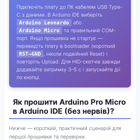
Підключіть плату до ПК кабелем USB Type-
C з даними. В Arduino IDE виберіть
або
Arduino Leonardo
та правильний COM-
Arduino Micro
порт. Якщо прошивка не стартує —
переведіть плату в bootloader (короткий
, інколи подвійний Reset) і
RST→GND
повторіть Upload. Для HID-скетчів завжди
додавайте затримку 3–5 с і запускайте дії
по кнопці.
Як прошити Arduino Pro Micro
в Arduino IDE (без нервів)?
Нижче — короткий, практичний сценарій для
першої прошивки та перевірки.