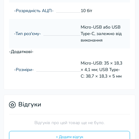
-Розрядність АЦП-
10 біт
Micro-USB або USB
-Тип роз'єму-
Type-C, залежно від
виконання
-Додаткові-
Micro-USB: 35 × 18,3
-Розміри-
× 4,1 мм; USB Type-
C: 38,7 × 18,3 × 5 мм
Відгуки
Відгуків про цей товар ще не було.
+ Додати відгук