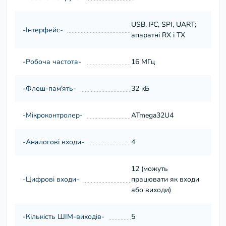
USB, I²C, SPI, UART;
-Інтерфейс-
апаратні RX і TX
-Робоча частота-
16 МГц
-Флеш-пам'ять-
32 кБ
-Мікроконтролер-
ATmega32U4
-Аналогові входи-
4
12 (можуть
-Цифрові входи-
працювати як входи
або виходи)
-Кількість ШІМ-виходів-
5