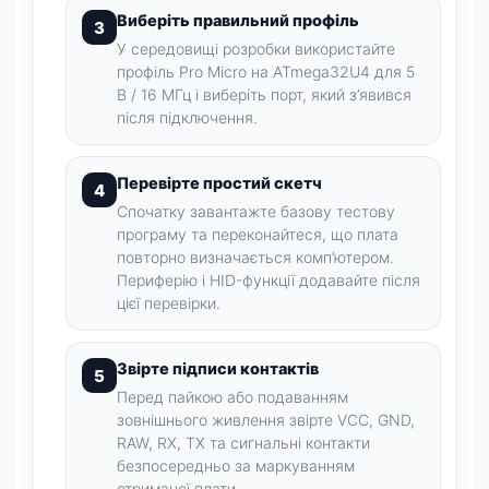
Виберіть правильний профіль
У середовищі розробки використайте
профіль Pro Micro на ATmega32U4 для 5
В / 16 МГц і виберіть порт, який з’явився
після підключення.
Перевірте простий скетч
Спочатку завантажте базову тестову
програму та переконайтеся, що плата
повторно визначається комп’ютером.
Периферію і HID-функції додавайте після
цієї перевірки.
Звірте підписи контактів
Перед пайкою або подаванням
зовнішнього живлення звірте VCC, GND,
RAW, RX, TX та сигнальні контакти
безпосередньо за маркуванням
отриманої плати.