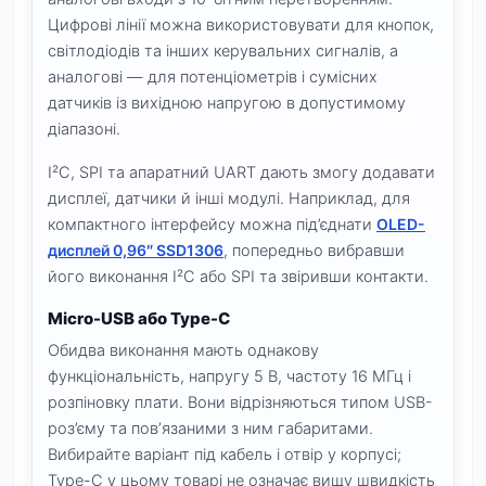
Цифрові лінії можна використовувати для кнопок,
світлодіодів та інших керувальних сигналів, а
аналогові — для потенціометрів і сумісних
датчиків із вихідною напругою в допустимому
діапазоні.
I²C, SPI та апаратний UART дають змогу додавати
дисплеї, датчики й інші модулі. Наприклад, для
компактного інтерфейсу можна під’єднати
OLED-
дисплей 0,96″ SSD1306
, попередньо вибравши
його виконання I²C або SPI та звіривши контакти.
Micro-USB або Type-C
Обидва виконання мають однакову
функціональність, напругу 5 В, частоту 16 МГц і
розпіновку плати. Вони відрізняються типом USB-
роз’єму та пов’язаними з ним габаритами.
Вибирайте варіант під кабель і отвір у корпусі;
Type-C у цьому товарі не означає вищу швидкість