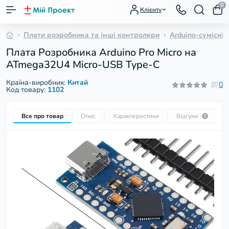
0
Клієнту
Плати розробника та інші контролери
Arduino-сумісні 
Плата Розробника Arduino Pro Micro на
ATmega32U4 Micro-USB Type-C
Країна-виробник:
Китай
0
Код товару:
1102
Все про товар
Опис
Характеристики
Відгуки
П
0