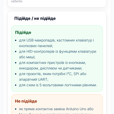
кабелю.
Підійде / не підійде
Підійде
для USB-макропадів, кастомних клавіатур і
кнопкових панелей;
для HID-контролерів із функціями клавіатури
або миші;
для компактних пристроїв із кнопками,
енкодером, дисплеєм чи датчиками;
для проєктів, яким потрібні I²C, SPI або
апаратний UART;
для схем із 5-вольтовими логічними рівнями.
Не підійде
як пряма контактна заміна Arduino Uno або