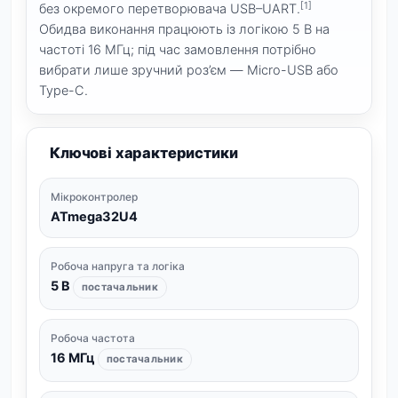
[1]
без окремого перетворювача USB–UART.
Обидва виконання працюють із логікою 5 В на
частоті 16 МГц; під час замовлення потрібно
вибрати лише зручний роз’єм — Micro-USB або
Type-C.
Ключові характеристики
Мікроконтролер
ATmega32U4
Робоча напруга та логіка
5 В
постачальник
Робоча частота
16 МГц
постачальник