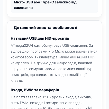
Micro-USB або Type-C залежно від
виконання
Детальний опис та особливості
Нативний USB для HID-проєктів
ATmega32U4 сам обслуговує USB-з’єднання. За
відповідної програми Pro Micro може визначатися
комп’ютером як клавіатура, миша або інший HID-
контролер. Це зручно для макропадів, панелей
керування симуляторами, кастомних клавіатур і
пристроїв, що надсилають задані комбінації
клавіш.
Входи, PWM та периферія
На платі заявлено 12 цифрових входів/виходів,
п’ять PWM-виходів і чотири явно виведені
[2]
аналогові входи з 10-бітним перетворенням.