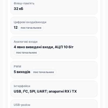
Флеш-пам’ять
32 кБ
Цифрові входи/виходи
12
постачальник
Аналогові входи
4 явно виведені входи, АЦП 10 біт
постачальник
PWM
5 виходів
постачальник
Інтерфейси
USB, I²C, SPI, UART; апаратні RX і TX
USB-роз’єм