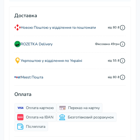
Доставка
Новою Поштою у відділення та поштомати
від 80 ₴
ROZETKA Delivery
Фіксована 49грн
Укрпоштою у відділення по Україні
від 55 ₴
Meest Пошта
від 80 ₴
Оплата
Оплата карткою
Переказ на картку
Оплата на IBAN
Безготівковий розрахунок
Післяплата