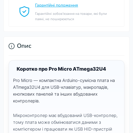
Гарантійні положення
Гарантійні зобов'язання на товари, які були
паяні, не поширюються
Опис
Коротко про Pro Micro ATmega32U4
Pro Micro — компактна Arduino-сумісна плата на
ATmega32U4 для USB-клавіатур, макропадів,
кнопкових панелей та інших вбудованих
контролерів.
Мікроконтролер має вбудований USB-контролер,
тому плата може обмінюватися даними з
комп’ютером і працювати як USB HID-пристрій