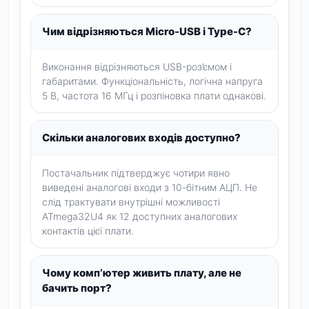
Чим відрізняються Micro-USB і Type-C?
Виконання відрізняються USB-роз’ємом і
габаритами. Функціональність, логічна напруга
5 В, частота 16 МГц і розпіновка плати однакові.
Скільки аналогових входів доступно?
Постачальник підтверджує чотири явно
виведені аналогові входи з 10-бітним АЦП. Не
слід трактувати внутрішні можливості
ATmega32U4 як 12 доступних аналогових
контактів цієї плати.
Чому комп’ютер живить плату, але не
бачить порт?