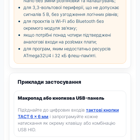
Nano без зміни розпіновки та налаштувань;
для 3,3-вольтової периферії, що не допускає
сигналів 5 В, без узгодження логічних рівнів;
для проєктів із Wi-Fi або Bluetooth без
окремого модуля зв’язку;
якщо потрібні понад чотири підтверджені
аналогові входи на роз’ємах плати;
для програм, яким недостатньо ресурсів
ATmega32U4 і 32 кБ флеш-пам’яті.
Приклади застосування
Макропад або кнопкова USB-панель
Під’єднайте до цифрових входів
тактові кнопки
TACT 6 × 6 мм
і запрограмуйте кожне
натискання як окрему клавішу або комбінацію
USB HID.