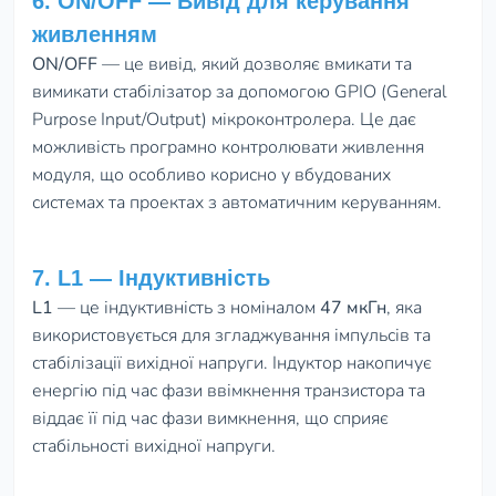
6. ON/OFF — Вивід для керування
живленням
ON/OFF
— це вивід, який дозволяє вмикати та
вимикати стабілізатор за допомогою GPIO (General
Purpose Input/Output) мікроконтролера. Це дає
можливість програмно контролювати живлення
модуля, що особливо корисно у вбудованих
системах та проектах з автоматичним керуванням.
7. L1 — Індуктивність
L1
— це індуктивність з номіналом
47 мкГн
, яка
використовується для згладжування імпульсів та
стабілізації вихідної напруги. Індуктор накопичує
енергію під час фази ввімкнення транзистора та
віддає її під час фази вимкнення, що сприяє
стабільності вихідної напруги.