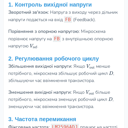
1. Контроль вихідної напруги
Зворотний зв'язок:
Напруга з виходу через дільник
напруги подається на вхід
(Feedback).
FB
Порівняння з опорною напругою:
Мікросхема
порівнює напругу на
з внутрішньою опорною
FB
напругою
.
V
ref
2. Регулювання робочого циклу
Збільшення вихідної напруги:
Якщо
менше
V
out
потрібного, мікросхема збільшує робочий цикл
,
D
збільшуючи час ввімкнення транзистора.
Зменшення вихідної напруги:
Якщо
більше
V
out
потрібного, мікросхема зменшує робочий цикл
,
D
зменшуючи час ввімкнення транзистора.
3. Частота перемикання
Фіксована частота:
працює на частоті
LM2596ADJ