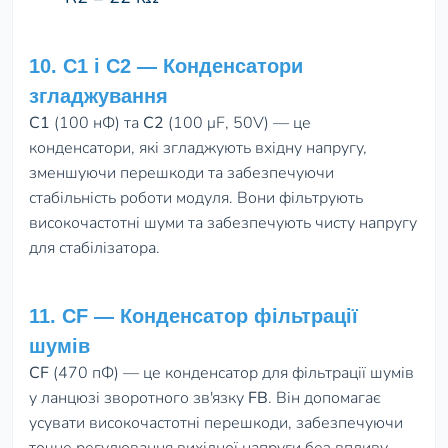
10. C1 і C2 — Конденсатори
згладжування
C1
(100 нФ) та
C2
(100 μF, 50V) — це
конденсатори, які згладжують вхідну напругу,
зменшуючи перешкоди та забезпечуючи
стабільність роботи модуля. Вони фільтрують
високочастотні шуми та забезпечують чисту напругу
для стабілізатора.
11. CF — Конденсатор фільтрації
шумів
CF
(470 пФ) — це конденсатор для фільтрації шумів
у ланцюзі зворотного зв'язку
FB
. Він допомагає
усувати високочастотні перешкоди, забезпечуючи
точне регулювання вихідної напруги без впливу