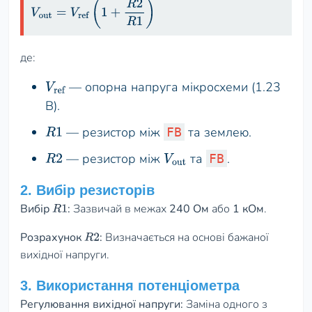
V
out
=
V
ref
(
1
+
R
2
R
1
)
де:
— опорна напруга мікросхеми (1.23
V
ref
В).
— резистор між
та землею.
FB
R
1
— резистор між
та
.
FB
R
2
V
out
2. Вибір резисторів
Вибір
:
Зазвичай в межах
240 Ом
або
1 кОм
.
R
1
Розрахунок
:
Визначається на основі бажаної
R
2
вихідної напруги.
3. Використання потенціометра
Регулювання вихідної напруги:
Заміна одного з