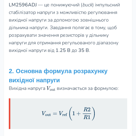
LM2596ADJ
— це понижуючий (
buck
) імпульсний
стабілізатор напруги з можливістю регулювання
вихідної напруги за допомогою зовнішнього
дільника напруги. Завдання полягає в тому, щоб
розрахувати значення резисторів у дільнику
напруги для отримання регульованого діапазону
вихідної напруги від
1.25 В
до
35 В
.
2. Основна формула розрахунку
вихідної напруги
Вихідна напруга
визначається за формулою:
V
out
V
out
=
V
ref
(
1
+
R
2
R
1
)