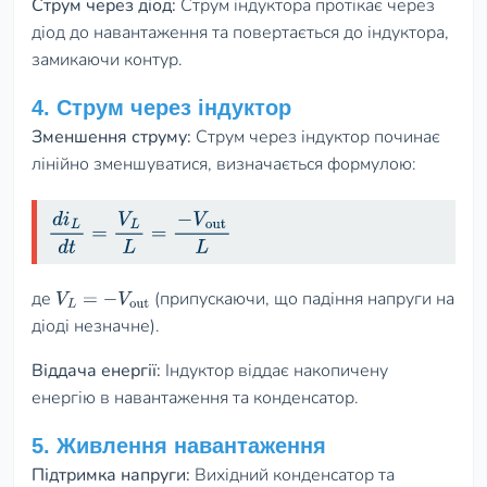
Струм через діод:
Струм індуктора протікає через
діод до навантаження та повертається до індуктора,
замикаючи контур.
4. Струм через індуктор
Зменшення струму:
Струм через індуктор починає
лінійно зменшуватися, визначається формулою:
d
i
L
d
t
=
V
L
L
=
−
V
out
L
де
(припускаючи, що падіння напруги на
V
L
=
−
V
out
діоді незначне).
Віддача енергії:
Індуктор віддає накопичену
енергію в навантаження та конденсатор.
5. Живлення навантаження
Підтримка напруги:
Вихідний конденсатор та