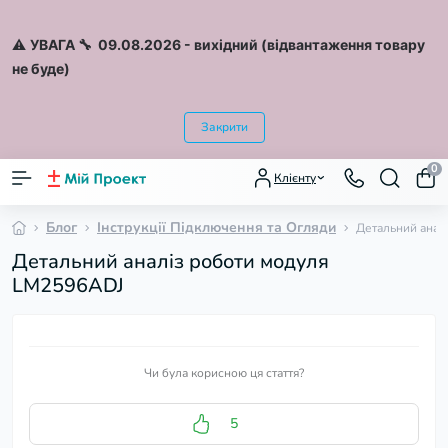
⚠️
УВАГА 🔧 09.08.2026
- вихідний (відвантаження товару
не буде)
Закрити
0
Клієнту
Блог
Інструкції Підключення та Огляди
Детальний анал
Детальний аналіз роботи модуля
LM2596ADJ
Чи була корисною ця стаття?
5