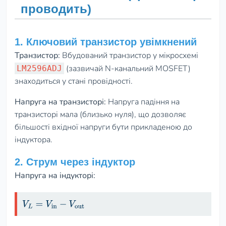
проводить)
1. Ключовий транзистор увімкнений
Транзистор:
Вбудований транзистор у мікросхемі
(зазвичай N-канальний MOSFET)
LM2596ADJ
знаходиться у стані провідності.
Напруга на транзисторі:
Напруга падіння на
транзисторі мала (близько нуля), що дозволяє
більшості вхідної напруги бути прикладеною до
індуктора.
2. Струм через індуктор
Напруга на індукторі:
V
L
=
V
in
−
V
out