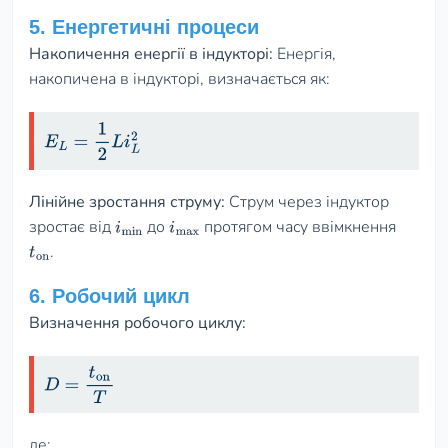
5. Енергетичні процеси
Накопичення енергії в індукторі:
Енергія,
накопичена в індукторі, визначається як:
E
L
=
1
2
L
i
L
2
Лінійне зростання струму:
Струм через індуктор
зростає від
до
протягом часу ввімкнення
i
min
i
max
.
t
on
6. Робочий цикл
Визначення робочого циклу:
D
=
t
on
T
де: