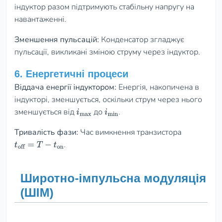
індуктор разом підтримують стабільну напругу на
навантаженні.
Зменшення пульсацій:
Конденсатор згладжує
пульсації, викликані зміною струму через індуктор.
6. Енергетичні процеси
Віддача енергії індуктором:
Енергія, накопичена в
індукторі, зменшується, оскільки струм через нього
зменшується від
до
.
i
max
i
min
Тривалість фази:
Час вимкнення транзистора
.
t
off
=
T
−
t
on
Широтно-імпульсна модуляція
(ШІМ)