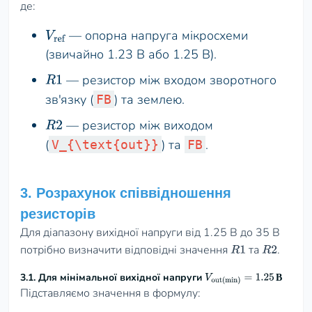
де:
— опорна напруга мікросхеми
V
ref
(звичайно 1.23 В або 1.25 В).
— резистор між входом зворотного
R
1
зв'язку (
) та землею.
FB
— резистор між виходом
R
2
(
) та
.
V_{\text{out}}
FB
3. Розрахунок співвідношення
резисторів
Для діапазону вихідної напруги від 1.25 В до 35 В
потрібно визначити відповідні значення
та
.
R
1
R
2
3.1. Для мінімальної вихідної напруги
В
V
out(min)
=
1.25
В
Підставляємо значення в формулу: