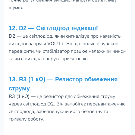
шумів.
12. D2 — Світлодіод індикації
D2
— це світлодіод, який сигналізує про наявність
вихідної напруги
VOUT+
. Він дозволяє візуально
перевірити, чи стабілізатор працює належним чином
та чи є вихідна напруга присутньою.
13. R3 (1 кΩ) — Резистор обмеження
струму
R3 (1 кΩ)
— це резистор для обмеження струму
через світлодіод
D2
. Він запобігає перевантаженню
світлодіода, забезпечуючи його безпечну та
тривалу роботу.