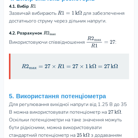
4.1. Вибір
R
1
Зазвичай вибирають
для забезпечення
R
1
=
1
kΩ
достатнього струму через дільник напруги.
4.2. Розрахунок
R
2
max
Використовуючи співвідношення
:
R
2
max
R
1
=
27
R
2
max
=
27
×
R
1
=
27
×
1
kΩ
=
27
kΩ
5. Використання потенціометра
Для регулювання вихідної напруги від 1.25 В до 35
В можна використовувати потенціометр на
.
27
kΩ
Оскільки потенціометри на таке значення можуть
бути рідкісними, можна використовувати
стандартний потенціометр на
з додаванням
25
kΩ