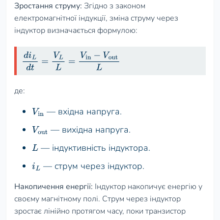
Зростання струму:
Згідно з законом
електромагнітної індукції, зміна струму через
індуктор визначається формулою:
d
i
L
d
t
=
V
L
L
=
V
in
−
V
out
L
де:
— вхідна напруга.
V
in
— вихідна напруга.
V
out
— індуктивність індуктора.
L
— струм через індуктор.
i
L
Накопичення енергії:
Індуктор накопичує енергію у
своєму магнітному полі. Струм через індуктор
зростає лінійно протягом часу, поки транзистор