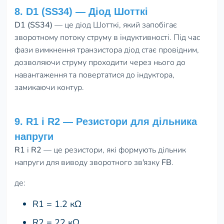
8. D1 (SS34) — Діод Шотткі
D1 (SS34)
— це діод Шотткі, який запобігає
зворотному потоку струму в індуктивності. Під час
фази вимкнення транзистора діод стає провідним,
дозволяючи струму проходити через нього до
навантаження та повертатися до індуктора,
замикаючи контур.
9. R1 і R2 — Резистори для дільника
напруги
R1
і
R2
— це резистори, які формують дільник
напруги для виводу зворотного зв'язку
FB
.
де:
R1 = 1.2 кΩ
R2 = 22 кΩ