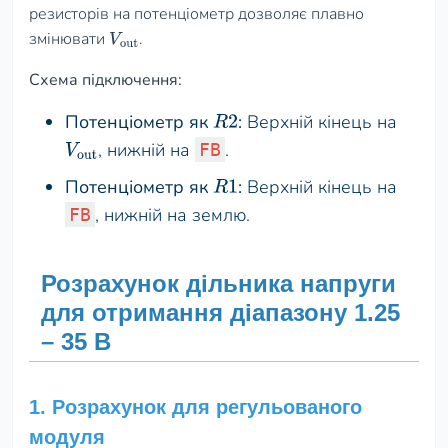
резисторів на потенціометр дозволяє плавно
змінювати
.
V
out
Схема підключення:
Потенціометр як
:
Верхній кінець на
R
2
, нижній на
.
FB
V
out
Потенціометр як
:
Верхній кінець на
R
1
, нижній на землю.
FB
Розрахунок дільника напруги
для отримання діапазону 1.25
– 35 В
1. Розрахунок для регульованого
модуля