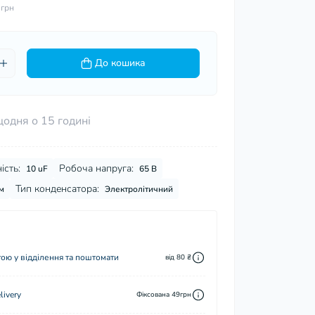
 грн
До кошика
щодня о 15 годині
ість:
Робоча напруга:
10 uF
65 В
Тип конденсатора:
м
Электролітичний
ю у відділення та поштомати
від 80 ₴
ivery
Фіксована 49грн