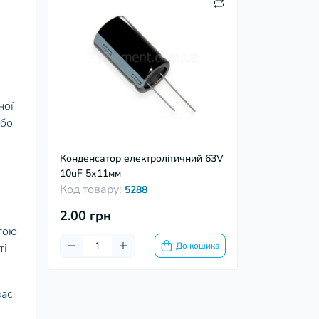
ної
або
Конденсатор електролітичний 63V
10uF 5х11мм
Код товару:
5288
2.00 грн
гою
До кошика
ті
вас