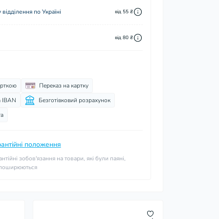
відділення по Україні
від 55 ₴
від 80 ₴
арткою
Переказ на картку
а IBAN
Безготівковий розрахунок
та
рантійні положення
антійні зобов'язання на товари, які були паяні,
 поширюються