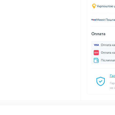
Укрпоштою у 
Meest Пошта
Оплата
Оплата к
Оплата н
Післяпла
Га
Гар
не