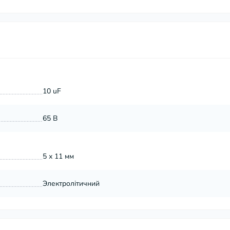
10 uF
65 В
5 х 11 мм
Электролітичний