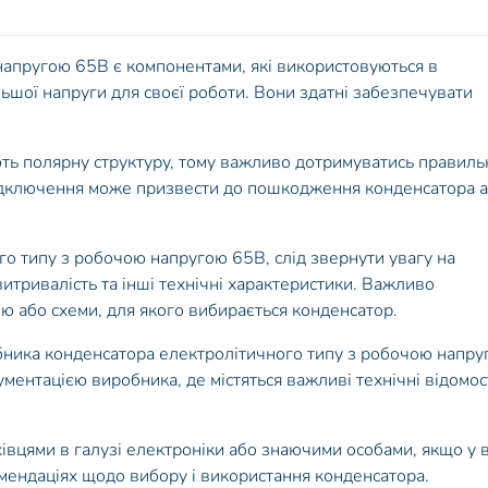
напругою 65В є компонентами, які використовуються в
льшої напруги для своєї роботи. Вони здатні забезпечувати
ть полярну структуру, тому важливо дотримуватись правиль
ідключення може призвести до пошкодження конденсатора 
о типу з робочою напругою 65В, слід звернути увагу на
витривалість та інші технічні характеристики. Важливо
ю або схеми, для якого вибирається конденсатор.
бника конденсатора електролітичного типу з робочою напру
ментацією виробника, де містяться важливі технічні відомос
вцями в галузі електроніки або знаючими особами, якщо у 
мендаціях щодо вибору і використання конденсатора.