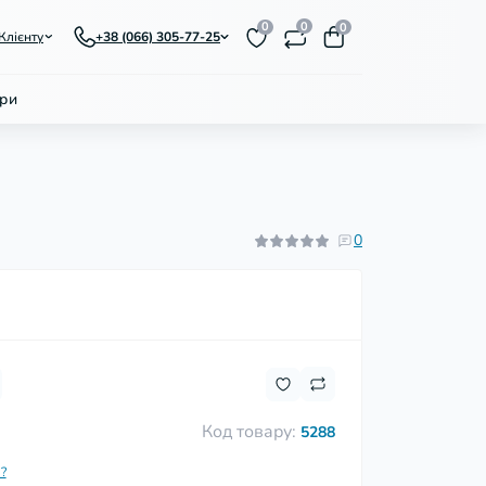
0
0
0
Клієнту
+38 (066) 305-77-25
ри
0
Код товару:
5288
?