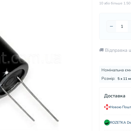
10 або більше 1.50
🚚 Відправка 
Номінальна ємн
Розмір:
5 х 11 м
Доставка
Новою Пошто
ROZETKA Del