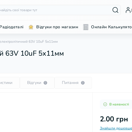
Радіодеталі
Відгуки про магазин
Онлайн Калькулято
електролітичний 63V 10uF 5х11мм
й 63V 10uF 5х11мм
истики
Відгуки
Питання
0
0
В наявності
2.00 грн
Знайшли дешевше