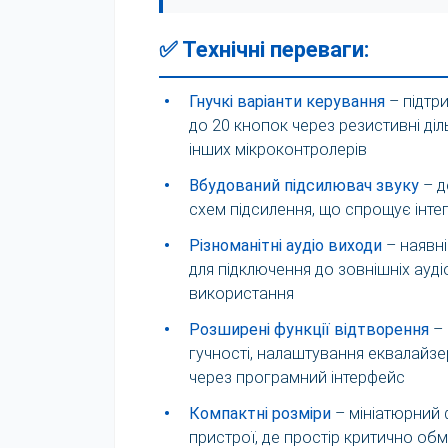
✅ Технічні переваги:
•
Гнучкі варіанти керування
– підтр
до 20 кнопок через резистивні діль
інших мікроконтролерів
•
Вбудований підсилювач звуку
– д
схем підсилення, що спрощує інте
•
Різноманітні аудіо виходи
– наявні
для підключення до зовнішніх ауд
використання
•
Розширені функції відтворення
– 
гучності, налаштування еквалайзе
через програмний інтерфейс
•
Компактні розміри
– мініатюрний 
пристрої, де простір критично об