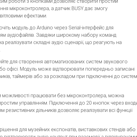
жим роботи з кнопками дозволяє створити простий
ння мікроконтролера, а датчик BUSY дає змогу
світловими ефектами.
ючіть модуль до Arduino через Serial-інтерфейс для
ям аудіофайлів. Завдяки широкому набору команд
а реалізувати складні аудіо сценарії, що реагують на
.
йте для створення автоматизованих систем звукового
бо офісі. Модуль може відтворювати попередньо записані
иків, таймерів або за розкладом при підключенні до систе
и можливості працювати без мікроконтролера, можна
ростим управлінням. Підключення до 20 кнопок через вход
 резистивних дільників дозволяє реалізувати всі функції
рішення для музейних експонатів, виставкових стендів або
но відтворювати аудіо контент при взаємодії з відвідувачами