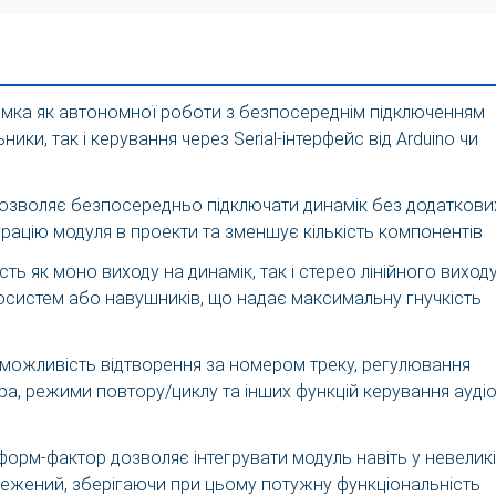
имка як автономної роботи з безпосереднім підключенням
ники, так і керування через Serial-інтерфейс від Arduino чи
озволяє безпосередньо підключати динамік без додаткови
грацію модуля в проекти та зменшує кількість компонентів
сть як моно виходу на динамік, так і стерео лінійного виход
іосистем або навушників, що надає максимальну гнучкість
можливість відтворення за номером треку, регулювання
ра, режими повтору/циклу та інших функцій керування ауді
форм-фактор дозволяє інтегрувати модуль навіть у невеликі
межений, зберігаючи при цьому потужну функціональність