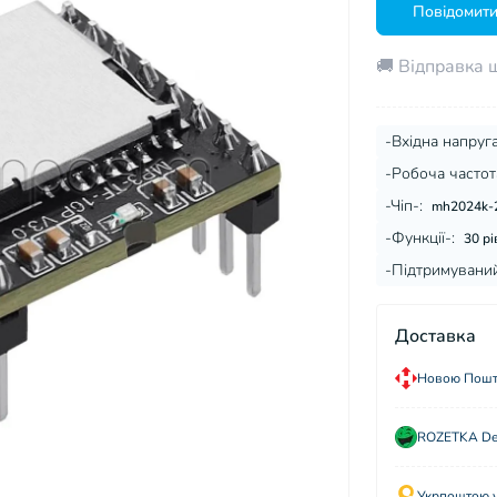
Повідомити
🚚 Відправка 
-Вхідна напруга
-Робоча частот
-Чіп-:
mh2024k-
-Функції-:
30 рі
-Підтримуваний
Доставка
Новою Пошто
ROZETKA Del
Укрпоштою у 