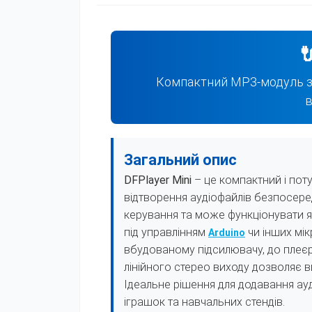

Компактний MP3-модуль з
в
Загальний опис
DFPlayer Mini
– це компактний і пот
відтворення аудіофайлів безпосеред
керування та може функціонувати я
під управлінням
чи інших мік
Arduino
вбудованому підсилювачу, до плеєр
лінійного стерео виходу дозволяє 
Ідеальне рішення для додавання ауд
іграшок та навчальних стендів.