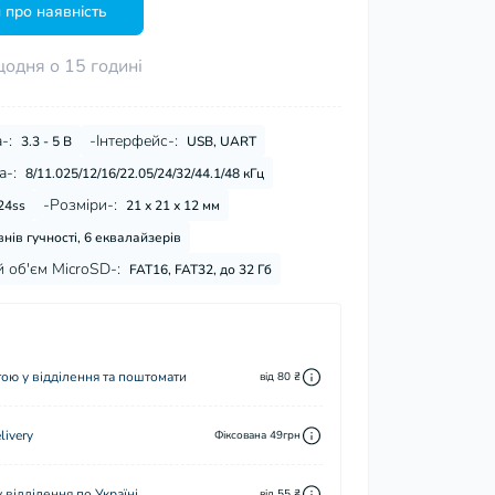
 про наявність
щодня о 15 годині
-:
-Інтерфейс-:
3.3 - 5 В
USB, UART
а-:
8/11.025/12/16/22.05/24/32/44.1/48 кГц
-Розміри-:
24ss
21 х 21 х 12 мм
внів гучності, 6 еквалайзерів
 об'єм MicroSD-:
FAT16, FAT32, до 32 Гб
ю у відділення та поштомати
від 80 ₴
ivery
Фіксована 49грн
відділення по Україні
від 55 ₴