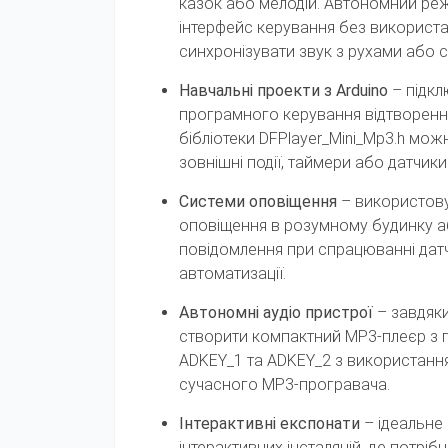
казок або мелодій. Автономний ре
інтерфейс керування без використа
синхронізувати звук з рухами або 
Навчальні проекти з Arduino
– підкл
програмного керування відтворенн
бібліотеки DFPlayer_Mini_Mp3.h можн
зовнішні події, таймери або датчики
Системи оповіщення
– використову
оповіщення в розумному будинку а
повідомлення при спрацюванні датч
автоматизації.
Автономні аудіо пристрої
– завдяк
створити компактний MP3-плеєр з п
ADKEY_1 та ADKEY_2 з використанням
сучасного MP3-програвача.
Інтерактивні експонати
– ідеальне 
інтерактивних інсталяцій, де потріб