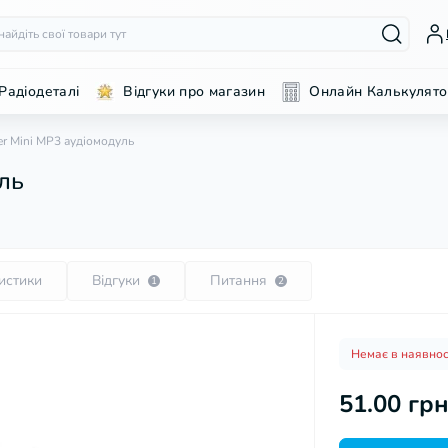
Радіодеталі
Відгуки про магазин
Онлайн Калькулято
r Mini MP3 аудіомодуль
ль
истики
Відгуки
Питання
1
2
Немає в наявнос
51.00 гр