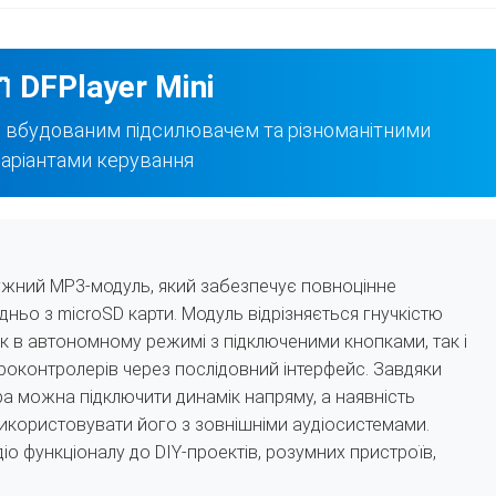
 DFPlayer Mini
 вбудованим підсилювачем та різноманітними
аріантами керування
ужний MP3-модуль, який забезпечує повноцінне
ньо з microSD карти. Модуль відрізняється гнучкістю
к в автономному режимі з підключеними кнопками, так і
роконтролерів через послідовний інтерфейс. Завдяки
а можна підключити динамік напряму, а наявність
використовувати його з зовнішніми аудіосистемами.
іо функціоналу до DIY-проектів, розумних пристроїв,