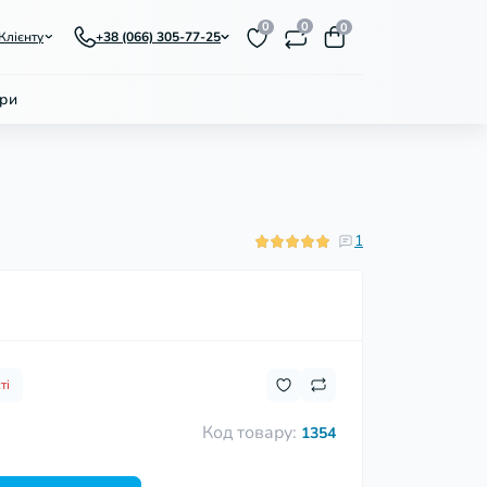
0
0
0
Клієнту
+38 (066) 305-77-25
ри
1
ті
Код товару:
н
1354