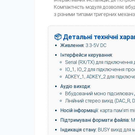
Компактність модуля дозволяє вбуд
з різними типами тригерних механіз
📦 Детальні технічні хар
Живлення:
3.3-5V DC
Інтерфейси керування:
Serial (RX/TX) для підключення
IO_1, IO_2 для підключення прос
ADKEY_1, ADKEY_2 для підключе
Аудіо виходи:
Вбудований моно підсилювач д
Лінійний стерео вихід (DAC_R, 
Носій інформації:
карта пам'яті m
Підтримувані формати файлів:
M
Індикація стану:
BUSY вихід для 