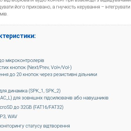
увати його приховано, а гнучкість керування – інтегрувати
мів.
актеристики:
 до мікроконтролерів
тих кнопок (Next/Prev, Vol+/Vol-)
ння до 20 кнопок через резистивні дільники
ля динаміка (SPK_1, SPK_2)
DAC_L) для зовнішніх підсилювачів або навушників
icroSD до 32GB (FAT16/FAT32)
P3, WAV
моніторингу статусу відтворення