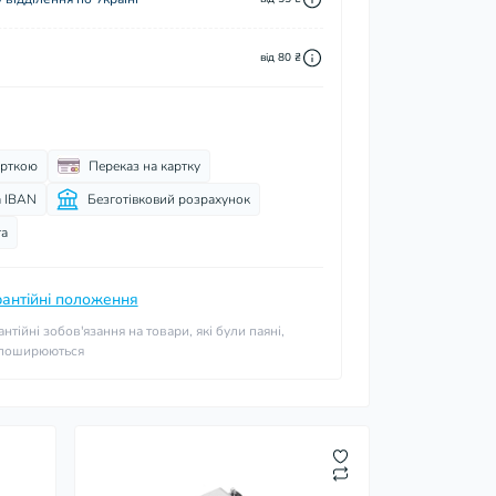
від 80 ₴
арткою
Переказ на картку
а IBAN
Безготівковий розрахунок
та
рантійні положення
антійні зобов'язання на товари, які були паяні,
 поширюються