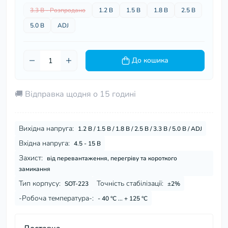
3.3 В - Розпродано
1.2 В
1.5 В
1.8 В
2.5 В
5.0 В
ADJ
До кошика
🚚 Відправка щодня о 15 годині
Вихідна напруга:
1.2 В / 1.5 В / 1.8 В / 2.5 В / 3.3 В / 5.0 В / ADJ
Вхідна напруга:
4.5 - 15 В
Захист:
від перевантаження, перегріву та короткого
замикання
Тип корпусу:
Точність стабілізації:
SOT-223
±2%
-Робоча температура-:
- 40 °C ... + 125 °C