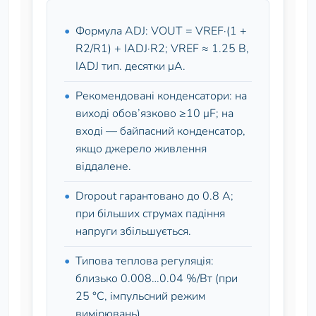
Формула ADJ: VOUT = VREF·(1 +
R2/R1) + IADJ·R2; VREF ≈ 1.25 В,
IADJ тип. десятки μA.
Рекомендовані конденсатори: на
виході обов’язково ≥10 μF; на
вході — байпасний конденсатор,
якщо джерело живлення
віддалене.
Dropout гарантовано до 0.8 А;
при більших струмах падіння
напруги збільшується.
Типова теплова регуляція:
близько 0.008…0.04 %/Вт (при
25 °C, імпульсний режим
вимірювань).