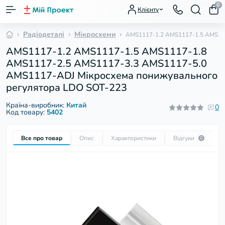
0
Клієнту
Радіодеталі
Мікросхеми
AMS1117-1.2 AMS1117-1.5 AMS111
AMS1117-1.2 AMS1117-1.5 AMS1117-1.8
AMS1117-2.5 AMS1117-3.3 AMS1117-5.0
AMS1117-ADJ Мікросхема понижувального
регулятора LDO SOT-223
Країна-виробник:
Китай
0
Код товару:
5402
Все про товар
Опис
Характеристики
Відгуки
П
0