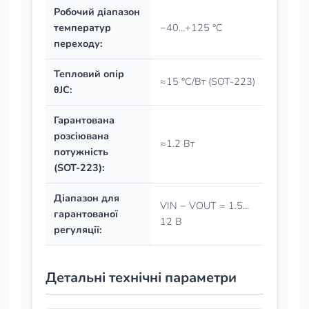
Робочий діапазон
температур
−40…+125 °C
переходу:
Тепловий опір
≈15 °C/Вт (SOT‑223)
θJC:
Гарантована
розсіювана
≈1.2 Вт
потужність
(SOT‑223):
Діапазон для
VIN − VOUT = 1.5…
гарантованої
12 В
регуляції:
Детальні технічні параметри