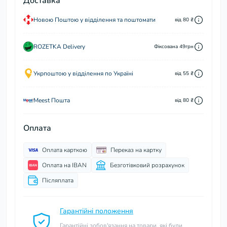
Доставка
Новою Поштою у відділення та поштомати
від 80 ₴
ROZETKA Delivery
Фіксована 49грн
Укрпоштою у відділення по Україні
від 55 ₴
Meest Пошта
від 80 ₴
Оплата
Оплата карткою
Переказ на картку
Оплата на IBAN
Безготівковий розрахунок
Післяплата
Гарантійні положення
Гарантійні зобов'язання на товари, які були