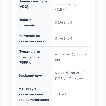
Падіння напруги
зростає понад
(VDO):
~0.8 А)
Лінійна
0.2% (max)
регуляція:
Регуляція по
0.4% (max)
навантаженню:
Пульсаційне
до ~68 дБ @ 120 Гц
пригнічення
(тип.)
(PSRR):
≈0.003% від VOUT
Вихідний шум:
(10 Гц…10 кГц, тип.)
Мін. струм
навантаження
≥10 мА
для регулювання: