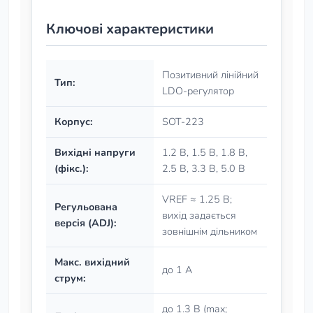
Ключові характеристики
Позитивний лінійний
Тип:
LDO-регулятор
Корпус:
SOT-223
Вихідні напруги
1.2 В, 1.5 В, 1.8 В,
(фікс.):
2.5 В, 3.3 В, 5.0 В
VREF ≈ 1.25 В;
Регульована
вихід задається
версія (ADJ):
зовнішнім дільником
Макс. вихідний
до 1 А
струм:
до 1.3 В (max;