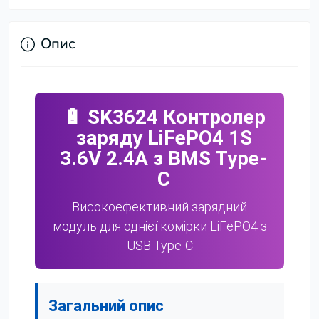
Опис
🔋 SK3624 Контролер
заряду LiFePO4 1S
3.6V 2.4A з BMS Type-
C
Високоефективний зарядний
модуль для однієї комірки LiFePO4 з
USB Type-C
Загальний опис