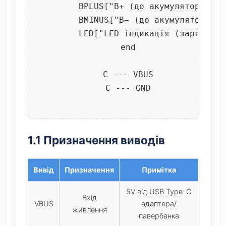
        BPLUS["B+ (до акумулятора +)"]
        BMINUS["B− (до акумулятора −)"
        LED["LED індикація (заряд/пов
      end

      C --- VBUS

      C --- GND

1.1 Призначення виводів
Вивід
Призначення
Примітка
5V від USB Type-C
Вхід
VBUS
адаптера/
живлення
павербанка