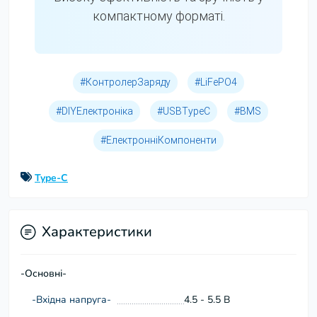
компактному форматі.
#КонтролерЗаряду
#LiFePO4
#DIYЕлектроніка
#USBTypeC
#BMS
#ЕлектронніКомпоненти
Type-C
Характеристики
-Основні-
-Вхідна напруга-
4.5 - 5.5 В