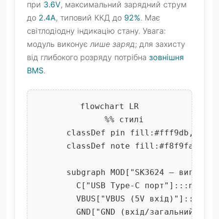
при
3.6V
, максимальний зарядний струм
до
2.4A
, типовий ККД до
92%
. Має
світлодіодну індикацію стану. Увага:
модуль виконує
лише заряд
; для захисту
від глибокого розряду потрібна
зовнішня
BMS
.
flowchart LR

      %% стилі

      classDef pin fill:#fff9db,strok
      classDef note fill:#f8f9fa,stro
      subgraph MOD["SK3624 — вигляд у
        C["USB Type-C порт"]:::note

        VBUS["VBUS (5V вхід)"]:::pin

        GND["GND (вхід/загальний)"]:::