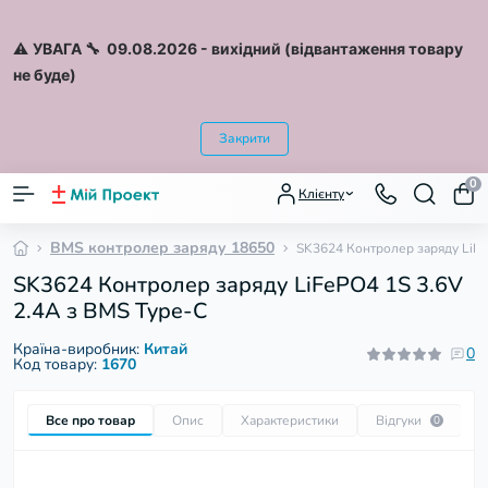
⚠️
УВАГА 🔧 09.08.2026
- вихідний (відвантаження товару
не буде)
Закрити
0
Клієнту
BMS контролер заряду 18650
SK3624 Контролер заряду LiFe
SK3624 Контролер заряду LiFePO4 1S 3.6V
2.4A з BMS Type-C
Країна-виробник:
Китай
0
Код товару:
1670
Все про товар
Опис
Характеристики
Відгуки
П
0