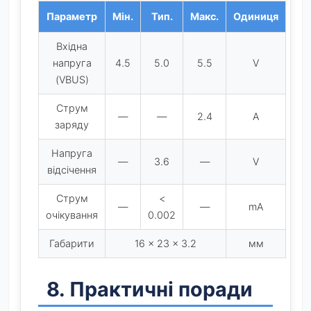
Параметр
Мін.
Тип.
Макс.
Одиниця
Вхідна
напруга
4.5
5.0
5.5
V
(VBUS)
Струм
—
—
2.4
A
заряду
Напруга
—
3.6
—
V
відсічення
Струм
<
—
—
mA
очікування
0.002
Габарити
16 × 23 × 3.2
мм
8. Практичні поради