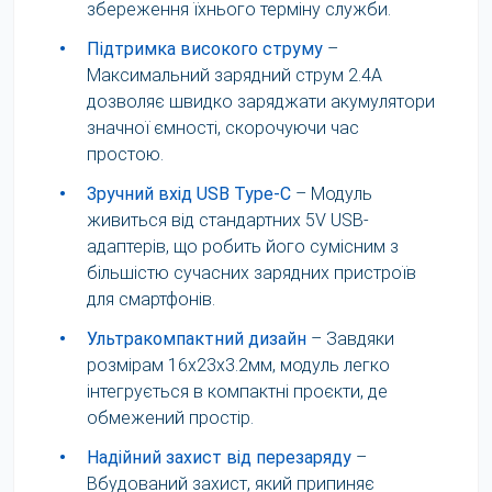
збереження їхнього терміну служби.
•
Підтримка високого струму
–
Максимальний зарядний струм 2.4A
дозволяє швидко заряджати акумулятори
значної ємності, скорочуючи час
простою.
•
Зручний вхід USB Type-C
– Модуль
живиться від стандартних 5V USB-
адаптерів, що робить його сумісним з
більшістю сучасних зарядних пристроїв
для смартфонів.
•
Ультракомпактний дизайн
– Завдяки
розмірам 16х23х3.2мм, модуль легко
інтегрується в компактні проєкти, де
обмежений простір.
•
Надійний захист від перезаряду
–
Вбудований захист, який припиняє