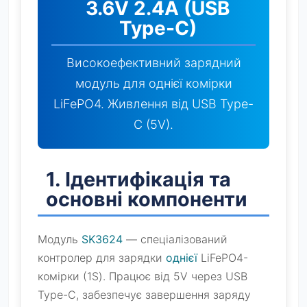
3.6V 2.4A (USB
Type-C)
Високоефективний зарядний
модуль для однієї комірки
LiFePO4. Живлення від USB Type-
C (5V).
1. Ідентифікація та
основні компоненти
Модуль
SK3624
— спеціалізований
контролер для зарядки
однієї
LiFePO4-
комірки (1S). Працює від 5V через USB
Type-C, забезпечує завершення заряду