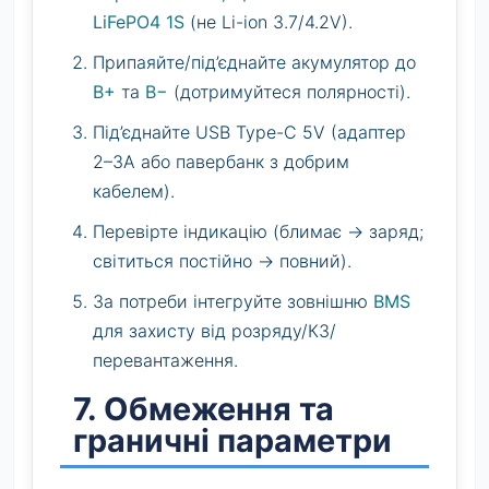
LiFePO4 1S
(не Li-ion 3.7/4.2V).
Припаяйте/під’єднайте акумулятор до
B+
та
B−
(дотримуйтеся полярності).
Під’єднайте USB Type-C 5V (адаптер
2–3A або павербанк з добрим
кабелем).
Перевірте індикацію (блимає → заряд;
світиться постійно → повний).
За потреби інтегруйте зовнішню
BMS
для захисту від розряду/КЗ/
перевантаження.
7. Обмеження та
граничні параметри