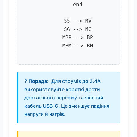
      end

      S5 --> MV

      SG --> MG

      MBP --> BP

      MBM --> BM

Для струмів до 2.4A
використовуйте короткі дроти
достатнього перерізу та якісний
кабель USB-C. Це зменшує падіння
напруги й нагрів.