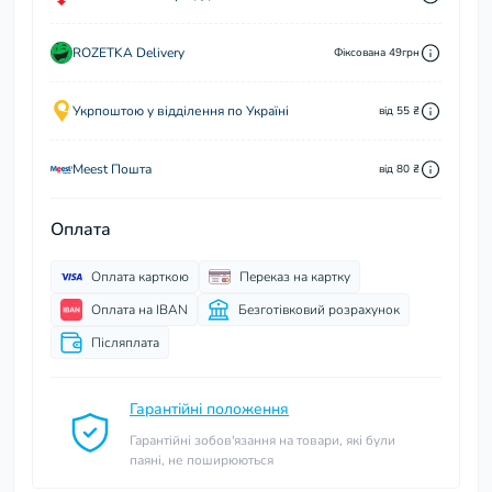
ROZETKA Delivery
Фіксована 49грн
Укрпоштою у відділення по Україні
від 55 ₴
Meest Пошта
від 80 ₴
Оплата
Оплата карткою
Переказ на картку
Оплата на IBAN
Безготівковий розрахунок
Післяплата
Гарантійні положення
Гарантійні зобов'язання на товари, які були
паяні, не поширюються