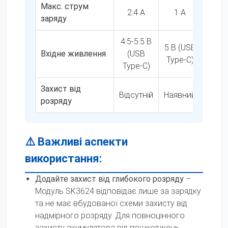
Макс. струм
2.4 A
1 A
Д
заряду
4.5-5.5 В
4
5 В (USB
Вхідне живлення
(USB
(с
Type-C)
Type-C)
п
Захист від
Відсутній
Наявний
Н
розряду
⚠️ Важливі аспекти
використання:
Додайте захист від глибокого розряду
–
Модуль SK3624 відповідає лише за зарядку
та не має вбудованої схеми захисту від
надмірного розряду. Для повноцінного
захисту акумулятора від пошкоджень,