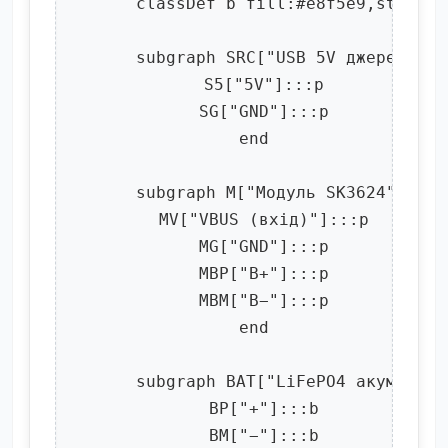
      classDef b fill:#e8f5e9,stroke:
      subgraph SRC["USB 5V джерело (а
        S5["5V"]:::p

        SG["GND"]:::p

      end

      subgraph M["Модуль SK3624"]

        MV["VBUS (вхід)"]:::p

        MG["GND"]:::p

        MBP["B+"]:::p

        MBM["B−"]:::p

      end

      subgraph BAT["LiFePO4 акумулято
        BP["+"]:::b

        BM["−"]:::b
