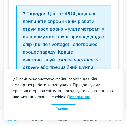
Для LiFePO4 доцільно
припиняти спроби «вимірювати
струм послідовно мультиметром» у
силовому колі: шунт приладу додає
опір (burden voltage) і спотворює
процес заряду. Краще
використовуйте
кліщі постійного
струму
або прецизійний шунт зі
спеціалізованим вимірювачем.
Цей сайт використовує файли cookies для більш
комфортної роботи користувача. Продовжуючи
перегляд сторінок сайту, ви погоджуєтеся з політикою
використання файлів cookies.
Детальніше
Якщо акумулятор «не
добирає» до 3.6V — перевіряйте
Прийняти
падіння на кабелі USB-C та дротах
0
0
Каталог
Головна
Закладки
Порівняти
Контакти
до B+/B−; за потреби зменшуйте