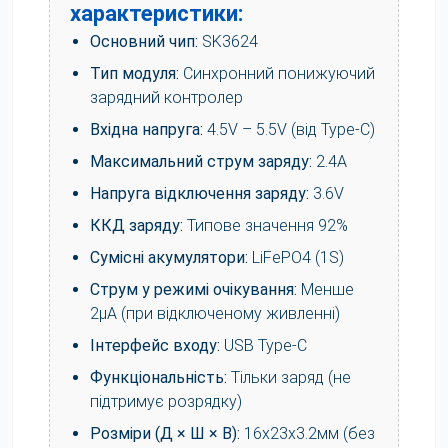
характеристики:
Основний чип:
SK3624
Тип модуля:
Синхронний понижуючий
зарядний контролер
Вхідна напруга:
4.5V – 5.5V (від Type-C)
Максимальний струм заряду:
2.4A
Напруга відключення заряду:
3.6V
ККД заряду:
Типове значення 92%
Сумісні акумулятори:
LiFePO4 (1S)
Струм у режимі очікування:
Менше
2µA (при відключеному живленні)
Інтерфейс входу:
USB Type-C
Функціональність:
Тільки заряд (не
підтримує розрядку)
Розміри (Д × Ш × В):
16х23х3.2мм (без