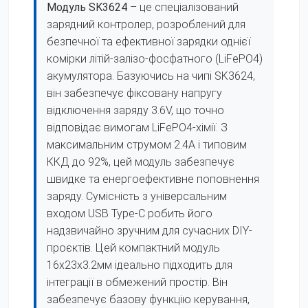
Модуль SK3624
– це спеціалізований
зарядний контролер, розроблений для
безпечної та ефективної зарядки однієї
комірки літій-залізо-фосфатного (LiFePO4)
акумулятора. Базуючись на чипі SK3624,
він забезпечує фіксовану напругу
відключення заряду 3.6V, що точно
відповідає вимогам LiFePO4-хімії. З
максимальним струмом 2.4A і типовим
ККД до 92%, цей модуль забезпечує
швидке та енергоефективне поповнення
заряду. Сумісність з універсальним
входом USB Type-C робить його
надзвичайно зручним для сучасних DIY-
проєктів. Цей компактний модуль
16х23х3.2мм ідеально підходить для
інтеграції в обмежений простір. Він
забезпечує базову функцію керування,