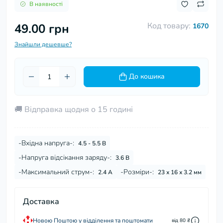
В наявності
Код товару:
49.00 грн
1670
Знайшли дешевше?
До кошика
🚚 Відправка щодня о 15 годині
-Вхідна напруга-:
4.5 - 5.5 В
-Напруга відсікання заряду-:
3.6 В
-Максимальний струм-:
-Розміри-:
2.4 А
23 х 16 х 3.2 мм
Доставка
Новою Поштою у відділення та поштомати
від 80 ₴