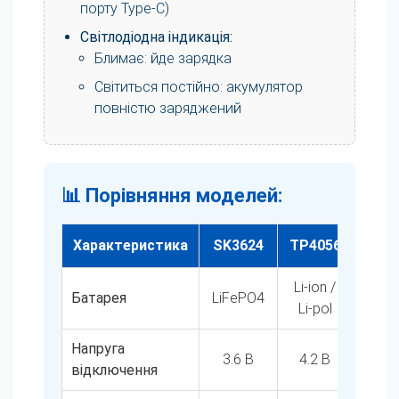
порту Type-C)
Світлодіодна індикація:
Блимає: йде зарядка
Світиться постійно: акумулятор
повністю заряджений
📊 Порівняння моделей:
Характеристика
SK3624
TP4056
C
Li-ion /
Батарея
LiFePO4
Li-io
Li-pol
Напруга
3.6 В
4.2 В
Прог
відключення