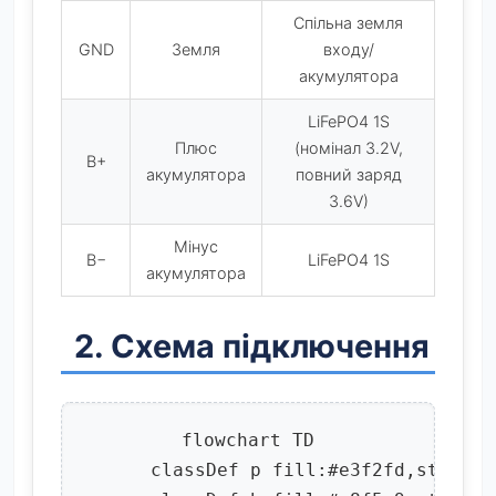
Спільна земля
GND
Земля
входу/
акумулятора
LiFePO4 1S
Плюс
(номінал 3.2V,
B+
акумулятора
повний заряд
3.6V)
Мінус
B−
LiFePO4 1S
акумулятора
2. Схема підключення
flowchart TD

      classDef p fill:#e3f2fd,stroke: