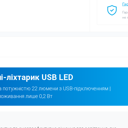
Га
Гар
не
ні-ліхтарик USB LED
 потужністю 22 люмени з USB-підключенням |
оживання лише 0,2 Вт