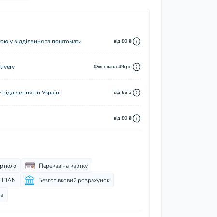
ю у відділення та поштомати
від 80 ₴
ivery
Фіксована 49грн
відділення по Україні
від 55 ₴
від 80 ₴
арткою
Переказ на картку
а IBAN
Безготівковий розрахунок
та