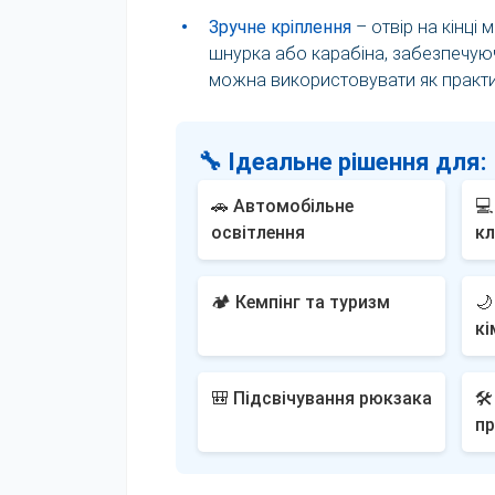
•
Зручне кріплення
– отвір на кінці 
шнурка або карабіна, забезпечуючи
можна використовувати як практи
🔧 Ідеальне рішення для:
🚗 Автомобільне
💻
освітлення
кл
🏕️ Кемпінг та туризм
🌙
кі
🎒 Підсвічування рюкзака
🛠
пр