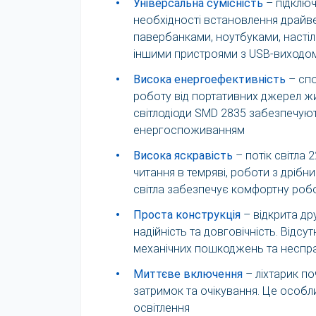
•
Універсальна сумісність
– підключ
необхідності встановлення драйв
павербанками, ноутбуками, насті
іншими пристроями з USB-виходо
•
Висока енергоефективність
– спо
роботу від портативних джерел жи
світлодіоди SMD 2835 забезпечуют
енергоспоживанням
•
Висока яскравість
– потік світла 
читання в темряві, роботи з дрібн
світла забезпечує комфортну роб
•
Проста конструкція
– відкрита др
надійність та довговічність. Відсу
механічних пошкоджень та неспр
•
Миттєве включення
– ліхтарик по
затримок та очікування. Це особл
освітлення