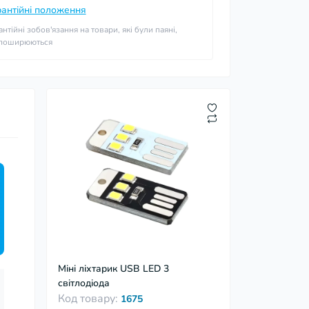
рантійні положення
антійні зобов'язання на товари, які були паяні,
 поширюються
Міні ліхтарик USB LED 3
світлодіода
Код товару:
1675