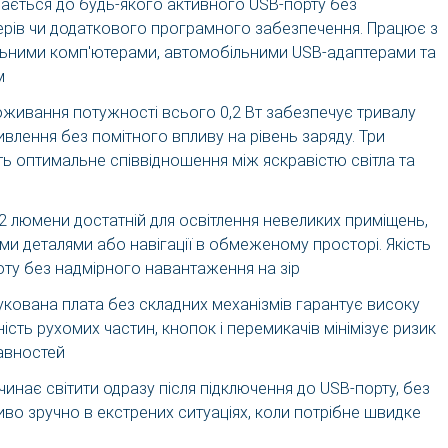
ається до будь-якого активного USB-порту без
ерів чи додаткового програмного забезпечення. Працює з
льними комп'ютерами, автомобільними USB-адаптерами та
м
живання потужності всього 0,2 Вт забезпечує тривалу
влення без помітного впливу на рівень заряду. Три
ь оптимальне співвідношення між яскравістю світла та
22 люмени достатній для освітлення невеликих приміщень,
ими деталями або навігації в обмеженому просторі. Якість
оту без надмірного навантаження на зір
укована плата без складних механізмів гарантує високу
тність рухомих частин, кнопок і перемикачів мінімізує ризик
авностей
чинає світити одразу після підключення до USB-порту, без
иво зручно в екстрених ситуаціях, коли потрібне швидке