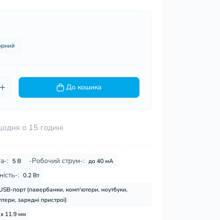
орний
До кошика
щодня о 15 годині
а-:
-Робочий струм-:
5 В
до 40 мА
ість-:
0.2 Вт
USB-порт (павербанки, комп'ютери, ноутбуки,
тери, зарядні пристрої)
 х 11.9 мм