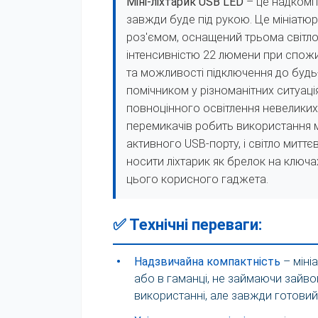
Міні-ліхтарик USB LED
– це надкомпа
завжди буде під рукою. Це мініатюр
роз'ємом, оснащений трьома світло
інтенсивністю 22 люмени при спожи
та можливості підключення до будь-
помічником у різноманітних ситуаці
повноцінного освітлення невеликих 
перемикачів робить використання 
активного USB-порту, і світло митт
носити ліхтарик як брелок на ключа
цього корисного гаджета.
✅ Технічні переваги:
•
Надзвичайна компактність
– міні
або в гаманці, не займаючи зайво
використанні, але завжди готовий