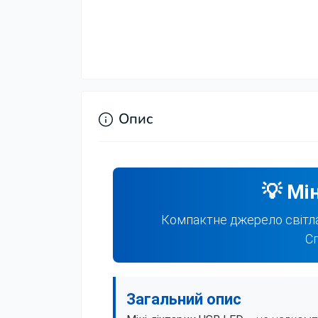
Опис
💡 Мі
Компактне джерело світла
Сп
Загальний опис