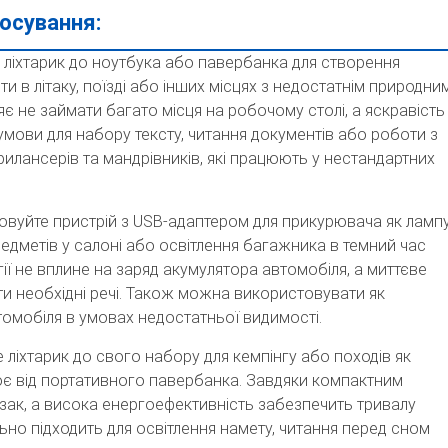
осування:
ь ліхтарик до ноутбука або павербанка для створення
и в літаку, поїзді або інших місцях з недостатнім природни
є не займати багато місця на робочому столі, а яскравість
мови для набору тексту, читання документів або роботи з
илансерів та мандрівників, які працюють у нестандартних
овуйте пристрій з USB-адаптером для прикурювача як ламп
редметів у салоні або освітлення багажника в темний час
ї не вплине на заряд акумулятора автомобіля, а миттєве
и необхідні речі. Також можна використовувати як
томобіля в умовах недостатньої видимості.
 ліхтарик до свого набору для кемпінгу або походів як
ює від портативного павербанка. Завдяки компактним
зак, а висока енергоефективність забезпечить тривалу
льно підходить для освітлення намету, читання перед сном