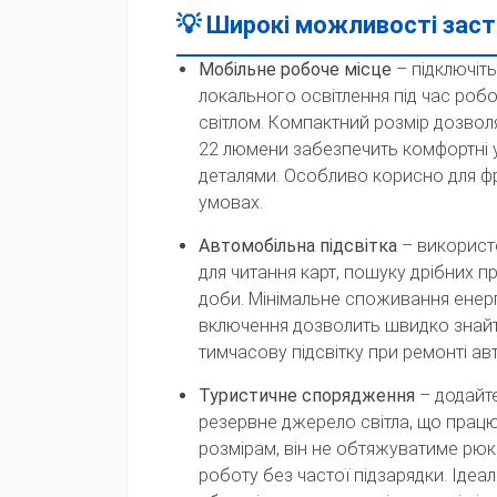
💡 Широкі можливості заст
Мобільне робоче місце
– підключіт
локального освітлення під час робот
світлом. Компактний розмір дозволя
22 люмени забезпечить комфортні у
деталями. Особливо корисно для фр
умовах.
Автомобільна підсвітка
– використ
для читання карт, пошуку дрібних п
доби. Мінімальне споживання енергі
включення дозволить швидко знайт
тимчасову підсвітку при ремонті ав
Туристичне спорядження
– додайте
резервне джерело світла, що прац
розмірам, він не обтяжуватиме рюк
роботу без частої підзарядки. Ідеа