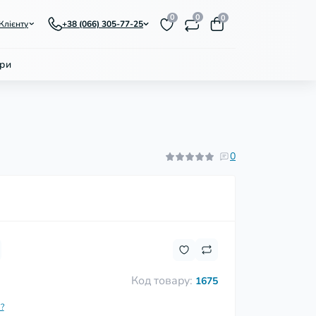
0
0
0
Клієнту
+38 (066) 305-77-25
ри
0
Код товару:
н
1675
?