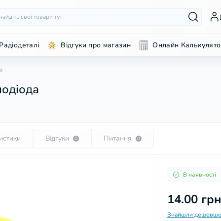
Радіодеталі
Відгуки про магазин
Онлайн Калькулято
а
лодіода
истики
Відгуки
Питання
0
0
В наявності
14.00 гр
Знайшли дешевше