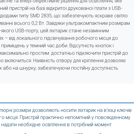
ктне та енергоефективне рішення для освітлення, яке
ний пристрій на базі відкритої друкованої плати з USB-
діодами типу SMD 2835, що забезпечують яскраве світло
ванні всього 0,2 Вт. Завдяки ультракомпактним розмірам
якого USB-порту, цей ліхтарик стане незамінним
ях – від локального підсвічування робочого місця до
приміщень у темний час доби. Відсутність кнопок і
максимально простим: достатньо підключити пристрій до
єво включиться. Наявність отвору для кріплення дозволяє
х або на шнурку, забезпечуючи постійну доступність
атюрні розміри дозволяють носити ліхтарик на в'язці ключів
го місця. Пристрій практично непомітний у повсякденному
 надати необхідне освітлення в потрібний момент