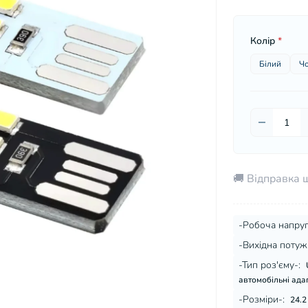
Колір
*
Білий
Ч
🚚 Відправка 
-Робоча напруг
-Вихідна потужн
-Тип роз'єму-:
автомобільні адап
-Розміри-:
24.2