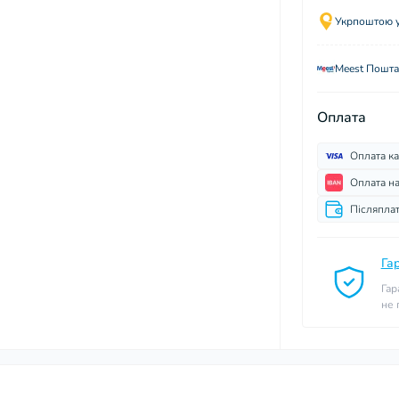
Укрпоштою у 
Meest Пошта
Оплата
Оплата к
Оплата н
Післяпла
Га
Гар
не