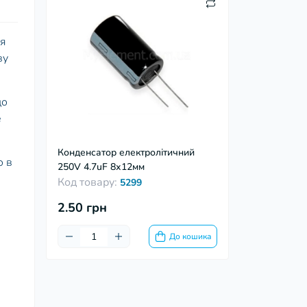
ня
ву
до
е
Конденсатор електролітичний
о в
250V 4.7uF 8х12мм
Код товару:
5299
2.50 грн
До кошика