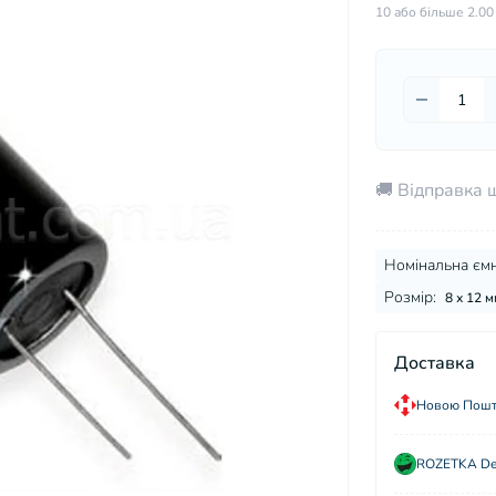
10 або більше 2.00
🚚 Відправка 
Номінальна ємн
Розмір:
8 х 12 м
Доставка
Новою Пошто
ROZETKA Del