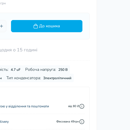
 грн
До кошика
щодня о 15 годині
ість:
Робоча напруга:
4.7 uF
250 В
Тип конденсатора:
м
Электролітичний
ю у відділення та поштомати
від 80 ₴
ivery
Фіксована 49грн