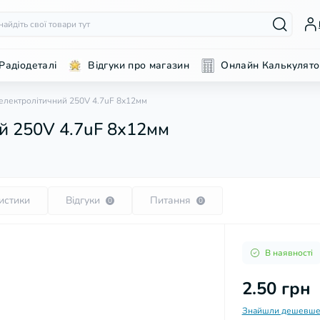
Радіодеталі
Відгуки про магазин
Онлайн Калькулято
електролітичний 250V 4.7uF 8х12мм
й 250V 4.7uF 8х12мм
истики
Відгуки
Питання
0
0
В наявності
2.50 грн
Знайшли дешевше