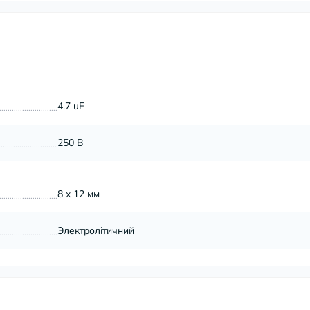
4.7 uF
250 В
8 х 12 мм
Электролітичний