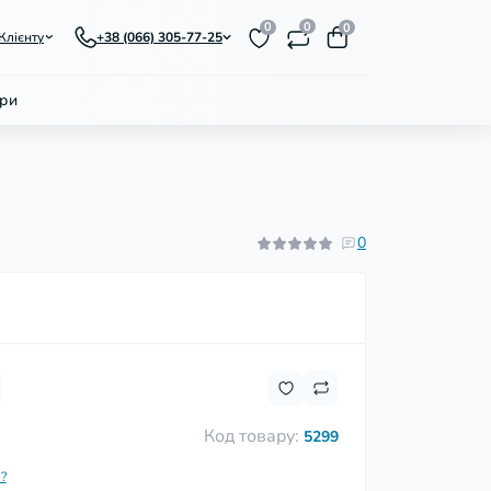
0
0
0
Клієнту
+38 (066) 305-77-25
ри
0
Код товару:
5299
?