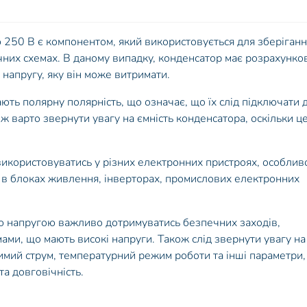
 250 В є компонентом, який використовується для зберіган
ичних схемах. В даному випадку, конденсатор має розрахунко
 напругу, яку він може витримати.
ють полярну полярність, що означає, що їх слід підключати 
ож варто звернути увагу на ємність конденсатора, оскільки ц
икористовуватись у різних електронних пристроях, особлив
, в блоках живлення, інверторах, промислових електронних
ю напругою важливо дотримуватись безпечних заходів,
ами, що мають високі напруги. Також слід звернути увагу на
тимий струм, температурний режим роботи та інші параметри,
а довговічність.