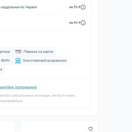
відділення по Україні
від 55 ₴
від 80 ₴
арткою
Переказ на картку
а IBAN
Безготівковий розрахунок
та
рантійні положення
антійні зобов'язання на товари, які були паяні,
 поширюються