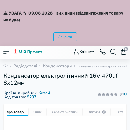
⚠️
УВАГА 🔧 09.08.2026
- вихідний (відвантаження товару
не буде)
Закрити
0
Клієнту
Радіодеталі
Конденсатори
Конденсатор електролітичний 
Конденсатор електролітичний 16V 470uf
8х12мм
Країна-виробник:
Китай
0
Код товару:
5237
Все про товар
Опис
Характеристики
Відгуки
Питання
0