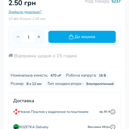
Код товару:
2.50 грн
5237
Знайшли дешевше?
10 або більше 2.00 грн
До кошика
🚚 Відправка щодня о 15 годині
Номінальна ємність:
Робоча напруга:
470 uF
16 В
Розмір:
-Тип конденсатора-:
8 х 12 мм
Электролітичний
Доставка
Новою Поштою у відділення та поштомати
від 80 ₴
ROZETKA Delivery
Фіксована 49грн