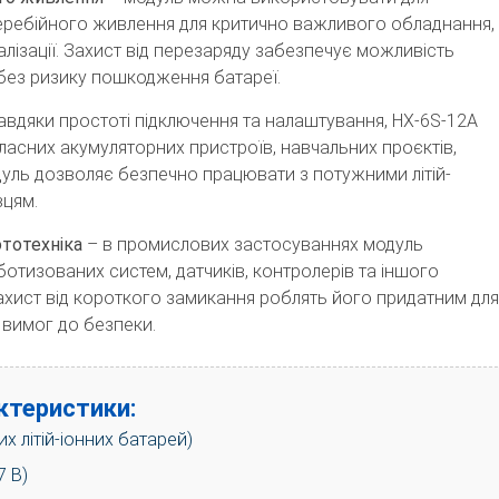
ребійного живлення для критично важливого обладнання,
алізації. Захист від перезаряду забезпечує можливість
без ризику пошкодження батареї.
авдяки простоті підключення та налаштування, HX-6S-12А
ласних акумуляторних пристроїв, навчальних проєктів,
уль дозволяє безпечно працювати з потужними літій-
вцям.
тотехніка
– в промислових застосуваннях модуль
отизованих систем, датчиків, контролерів та іншого
захист від короткого замикання роблять його придатним для
 вимог до безпеки.
актеристики:
х літій-іонних батарей)
7 В)