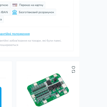
арткою
Переказ на картку
а IBAN
Безготівковий розрахунок
та
рантійні положення
антійні зобов'язання на товари, які були паяні,
 поширюються