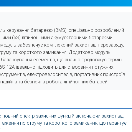
ль керування батареєю (BMS), спеціально розроблений
тними (6S) літій-іонними акумуляторними батареями
 модуль забезпечує комплексний захист від перезаряду,
труму та короткого замикання. Додатково модуль
 балансування елементів, що значно продовжує термін
6S-12А ідеально підходить для створення потужних
нструментів, електровелосипедів, портативних пристроїв
надійна та безпечна робота літій-іонних батарей.
 повний спектр захисних функцій включаючи захист від
нтаження по струму та короткого замикання, що гарантує
ї