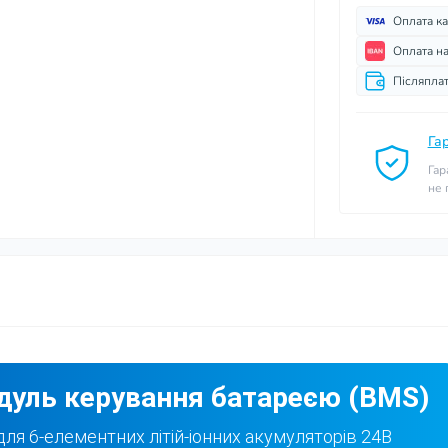
Оплата к
Оплата н
Післяпла
Га
Гар
не
дуль керування батареєю (BMS)
ля 6-елементних літій-іонних акумуляторів 24В