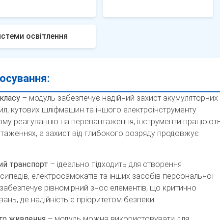
стеми освітлення
осування:
класу
– модуль забезпечує надійний захист акумуляторних
пил, кутових шліфмашин та іншого електроінструменту
ому реагуванню на перевантаження, інструменти працюют
нтаженнях, а захист від глибокого розряду продовжує
ий транспорт
– ідеально підходить для створення
ипедів, електросамокатів та інших засобів персональної
 забезпечує рівномірний знос елементів, що критично
ань, де надійність є пріоритетом безпеки.
го живлення
– модуль можна використовувати для