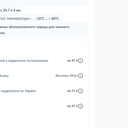
 х 35.7 х 4 мм
чої температури-:
- 10°C ... + 60°C
римка збалансованого заряду для кожного
емо
ю у відділення та поштомати
від 80 ₴
ivery
Фіксована 49грн
відділення по Україні
від 55 ₴
від 80 ₴