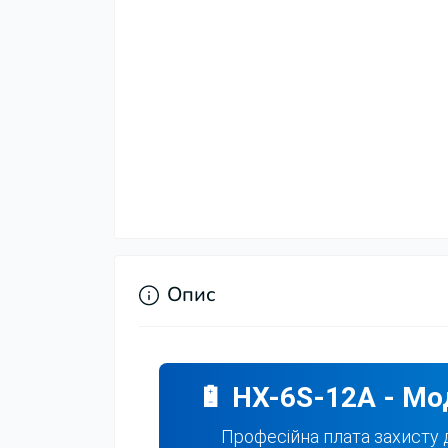
Опис
🔋 HX-6S-12А - Мо
Професійна плата захисту д