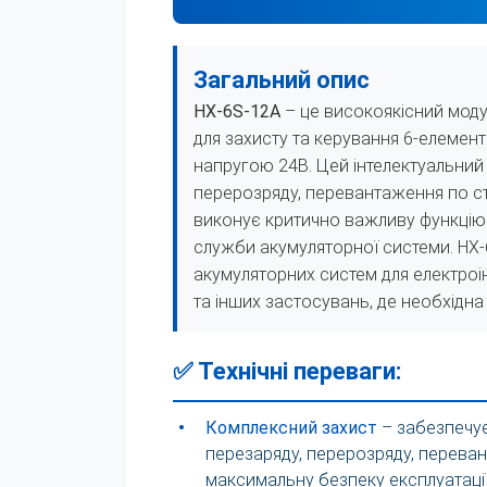
Загальний опис
HX-6S-12А
– це високоякісний моду
для захисту та керування 6-елемен
напругою 24В. Цей інтелектуальний
перерозряду, перевантаження по с
виконує критично важливу функцію
служби акумуляторної системи. HX-
акумуляторних систем для електроі
та інших застосувань, де необхідна 
✅ Технічні переваги:
•
Комплексний захист
– забезпечує
перезаряду, перерозряду, перева
максимальну безпеку експлуатаці