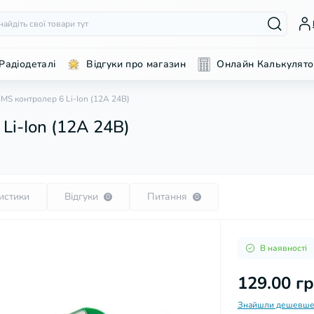
Радіодеталі
Відгуки про магазин
Онлайн Калькулято
S контролер 6 Li-Ion (12А 24В)
i-Ion (12А 24В)
истики
Відгуки
Питання
0
0
В наявності
129.00 г
Знайшли дешевше