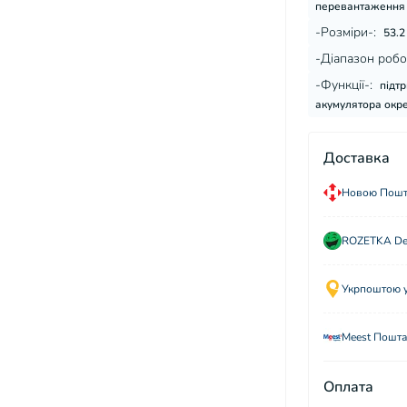
перевантаження
-Розміри-:
53.2
-Діапазон робо
-Функції-:
підт
акумулятора окр
Доставка
Новою Пошто
ROZETKA Del
Укрпоштою у 
Meest Пошта
Оплата