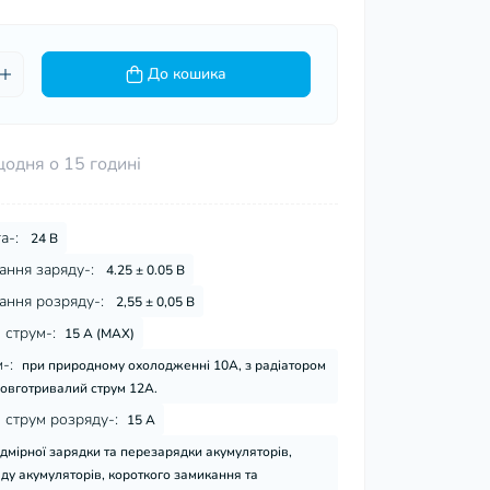
До кошика
щодня о 15 годині
а-:
24 В
ання заряду-:
4.25 ± 0.05 В
ання розряду-:
2,55 ± 0,05 В
струм-:
15 A (MAX)
-:
при природному охолодженні 10A, з радіатором
овготривалий струм 12А.
струм розряду-:
15 А
адмірної зарядки та перезарядки акумуляторів,
ду акумуляторів, короткого замикання та