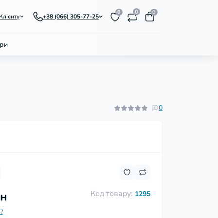
0
0
0
Клієнту
+38 (066) 305-77-25
ри
0
Код товару:
рн
1295
?