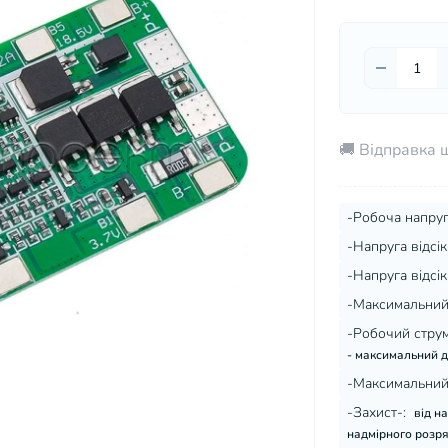
🚚 Відправка 
-Робоча напруг
-Напруга відсік
-Напруга відсік
-Максимальний 
-Робочий струм
- максимальний д
-Максимальний 
-Захист-:
від н
надмірного розря