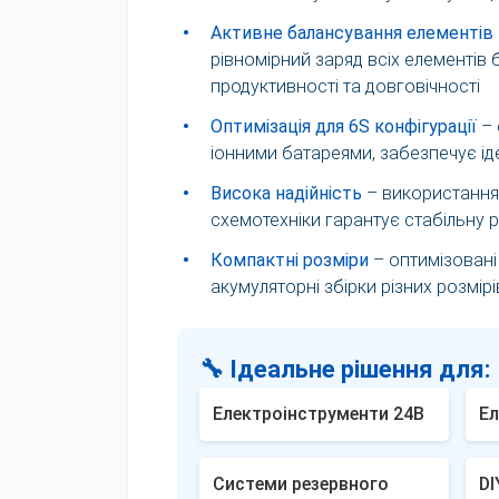
•
Активне балансування елементів
рівномірний заряд всіх елементів
продуктивності та довговічності
•
Оптимізація для 6S конфігурації
– 
іонними батареями, забезпечує ід
•
Висока надійність
– використання 
схемотехніки гарантує стабільну р
•
Компактні розміри
– оптимізовані
акумуляторні збірки різних розмір
🔧 Ідеальне рішення для:
Електроінструменти 24В
Е
Системи резервного
DI